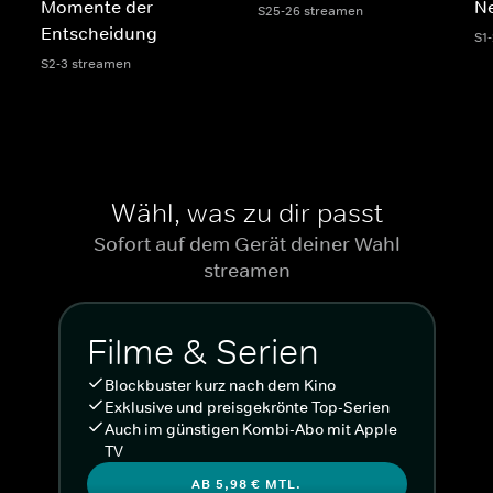
Momente der
N
S25-26 streamen
Entscheidung
S1
S2-3 streamen
Wähl, was zu dir passt
Sofort auf dem Gerät deiner Wahl
streamen
Filme & Serien
Blockbuster kurz nach dem Kino
Exklusive und preisgekrönte Top-Serien
Auch im günstigen Kombi-Abo mit Apple
TV
AB 5,98 € MTL.