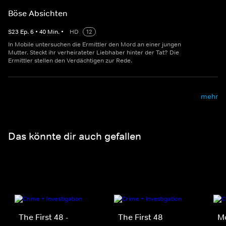
Böse Absichten
S
23
Ep.
6
•
40
Min.
•
HD
12
In Mobile untersuchen die Ermittler den Mord an einer jungen
Mutter. Steckt ihr verheirateter Liebhaber hinter der Tat? Die
Ermittler stellen den Verdächtigen zur Rede.
mehr
Das könnte dir auch gefallen
The First 48 -
The First 48
M