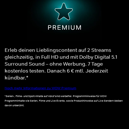
Erleb deinen Lieblingscontent auf 2 Streams
gleichzeitig, in Full HD und mit Dolby Digital 5.1
Surround Sound – ohne Werbung. 7 Tage
kostenlos testen. Danach 6 € mtl. Jederzeit
kündbar.*
Noch mehr Informationen zu WOW Premium
*Serien-, Filme- und Sport-Inhalte auf Abruf sind werbefrei. Programmhinweise für WOW
Programminhalte wie Serien, Filme und Live-Events, sowie Produkthinweise auf Live-Sendern bleiben
davon unberührt.