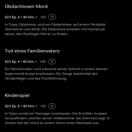
Obdachlosen-Mord
S
23
Ep.
3
•
40
Min.
•
HD
12
In Tulsa, Oklahoma, wird ein Obdachloser auf einem Parkplatz
überfahren und stirbt. Die Detectives arbeiten mit Hochdruck
daran, den flüchtigen Fahrer zu finden.
Tod eines Familienvaters
S
23
Ep.
4
•
40
Min.
•
HD
12
Ein Familienvater wird während seiner Schicht in einem kleinen
Supermarkt brutal erschossen. Ein Zeuge beschreibt den
Verdächtigen und das Fluchtfahrzeug.
Kinderspiel
S
23
Ep.
5
•
40
Min.
•
HD
12
In Tulsa wurde ein Teenager erschossen. Die Ermittler müssen
herausfinden, welcher seiner Mitbewohner die Wahrheit sagt. In
Mobile löst der Mord an einem Mann einen Racheakt aus.