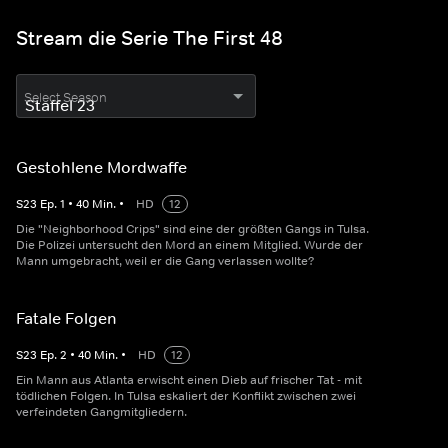
Stream die Serie The First 48
Select Season
Gestohlene Mordwaffe
S
23
Ep.
1
•
40
Min.
•
HD
12
Die "Neighborhood Crips" sind eine der größten Gangs in Tulsa.
Die Polizei untersucht den Mord an einem Mitglied. Wurde der
Mann umgebracht, weil er die Gang verlassen wollte?
Fatale Folgen
S
23
Ep.
2
•
40
Min.
•
HD
12
Ein Mann aus Atlanta erwischt einen Dieb auf frischer Tat - mit
tödlichen Folgen. In Tulsa eskaliert der Konflikt zwischen zwei
verfeindeten Gangmitgliedern.