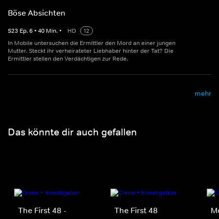
Böse Absichten
S
23
Ep.
6
•
40
Min.
•
HD
12
In Mobile untersuchen die Ermittler den Mord an einer jungen
Mutter. Steckt ihr verheirateter Liebhaber hinter der Tat? Die
Ermittler stellen den Verdächtigen zur Rede.
mehr
Das könnte dir auch gefallen
The First 48 -
The First 48
M