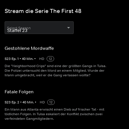
Stream die Serie The First 48
Select Season
Gestohlene Mordwaffe
S
23
Ep.
1
•
40
Min.
•
HD
12
Die "Neighborhood Crips" sind eine der größten Gangs in Tulsa.
Die Polizei untersucht den Mord an einem Mitglied. Wurde der
Mann umgebracht, weil er die Gang verlassen wollte?
Fatale Folgen
S
23
Ep.
2
•
40
Min.
•
HD
12
Ein Mann aus Atlanta erwischt einen Dieb auf frischer Tat - mit
tödlichen Folgen. In Tulsa eskaliert der Konflikt zwischen zwei
verfeindeten Gangmitgliedern.