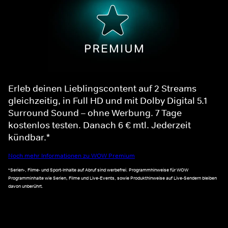
Erleb deinen Lieblingscontent auf 2 Streams
gleichzeitig, in Full HD und mit Dolby Digital 5.1
Surround Sound – ohne Werbung. 7 Tage
kostenlos testen. Danach 6 € mtl. Jederzeit
kündbar.*
Noch mehr Informationen zu WOW Premium
*Serien-, Filme- und Sport-Inhalte auf Abruf sind werbefrei. Programmhinweise für WOW
Programminhalte wie Serien, Filme und Live-Events, sowie Produkthinweise auf Live-Sendern bleiben
davon unberührt.