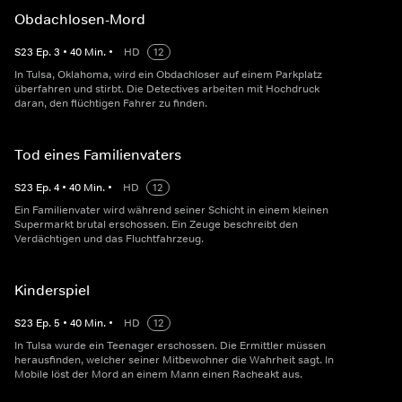
Obdachlosen-Mord
S
23
Ep.
3
•
40
Min.
•
HD
12
In Tulsa, Oklahoma, wird ein Obdachloser auf einem Parkplatz
überfahren und stirbt. Die Detectives arbeiten mit Hochdruck
daran, den flüchtigen Fahrer zu finden.
Tod eines Familienvaters
S
23
Ep.
4
•
40
Min.
•
HD
12
Ein Familienvater wird während seiner Schicht in einem kleinen
Supermarkt brutal erschossen. Ein Zeuge beschreibt den
Verdächtigen und das Fluchtfahrzeug.
Kinderspiel
S
23
Ep.
5
•
40
Min.
•
HD
12
In Tulsa wurde ein Teenager erschossen. Die Ermittler müssen
herausfinden, welcher seiner Mitbewohner die Wahrheit sagt. In
Mobile löst der Mord an einem Mann einen Racheakt aus.