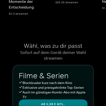
Momente der
N
S25-26 streamen
Entscheidung
S1
S2-3 streamen
Wähl, was zu dir passt
Sofort auf dem Gerät deiner Wahl
streamen
Filme & Serien
Blockbuster kurz nach dem Kino
Exklusive und preisgekrönte Top-Serien
Auch im günstigen Kombi-Abo mit Apple
TV
AB 5,98 € MTL.