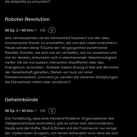
die Antarktis zu erkunden?
Roboter-Revolution
S
6
Ep.
2
•
40
Min.
•
HD
12
Seit Jahrtausenden ist die Menschheit fasziniert von der Idee,
mechanische Diener zu erschaffen, die uns das Leben erleichtern.
Heute werden diese Träume der Vergangenheit zunehmend
Realität. Roboter, die sich wie wir verhalten, wie wir aussehen und
wie wir denken, entwickeln sich in alarmierender Geschwindigkeit
weiter. Ob sie nun putzen, Menschen chauffieren oder das
Evangelium verbreiten - Roboter haben Einzug in fast alle Bereiche
der Gesellschaft gehalten. Stehen wir kurz vor einer
Roboterrevolution, und wenn ja, werden die cleveren Schöpfungen
die Menschheit retten oder zerstören?
Geheimbünde
S
6
Ep.
3
•
40
Min.
•
HD
12
Die Vorstellung, dass eine Handvoll finsterer Organisationen die
Weltgeschehnisse kontrolliert, gibt es schon seit Jahrhunderten.
Heute sind die Mafia, Skull & Bones und die Freimaurer nur einige
der mysteriösen Gruppen, von denen behauptet wird, dass sie sich