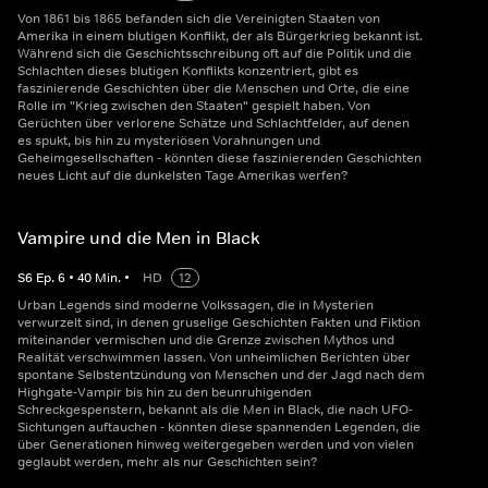
Von 1861 bis 1865 befanden sich die Vereinigten Staaten von
Amerika in einem blutigen Konflikt, der als Bürgerkrieg bekannt ist.
Während sich die Geschichtsschreibung oft auf die Politik und die
Schlachten dieses blutigen Konflikts konzentriert, gibt es
faszinierende Geschichten über die Menschen und Orte, die eine
Rolle im "Krieg zwischen den Staaten" gespielt haben. Von
Gerüchten über verlorene Schätze und Schlachtfelder, auf denen
es spukt, bis hin zu mysteriösen Vorahnungen und
Geheimgesellschaften - könnten diese faszinierenden Geschichten
neues Licht auf die dunkelsten Tage Amerikas werfen?
Vampire und die Men in Black
S
6
Ep.
6
•
40
Min.
•
HD
12
Urban Legends sind moderne Volkssagen, die in Mysterien
verwurzelt sind, in denen gruselige Geschichten Fakten und Fiktion
miteinander vermischen und die Grenze zwischen Mythos und
Realität verschwimmen lassen. Von unheimlichen Berichten über
spontane Selbstentzündung von Menschen und der Jagd nach dem
Highgate-Vampir bis hin zu den beunruhigenden
Schreckgespenstern, bekannt als die Men in Black, die nach UFO-
Sichtungen auftauchen - könnten diese spannenden Legenden, die
über Generationen hinweg weitergegeben werden und von vielen
geglaubt werden, mehr als nur Geschichten sein?