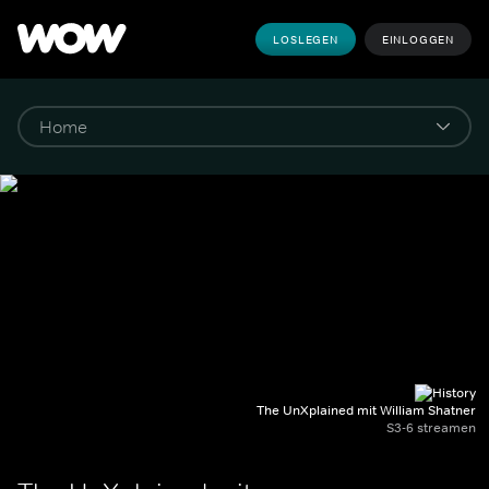
LOSLEGEN
EINLOGGEN
The UnXplained mit William Shatner
S3-6 streamen