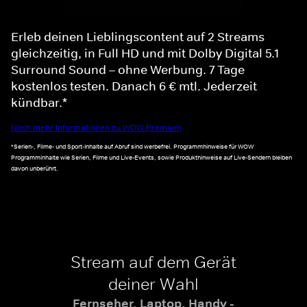
Erleb deinen Lieblingscontent auf 2 Streams
gleichzeitig, in Full HD und mit Dolby Digital 5.1
Surround Sound – ohne Werbung. 7 Tage
kostenlos testen. Danach 6 € mtl. Jederzeit
kündbar.*
Noch mehr Informationen zu WOW Premium
*Serien-, Filme- und Sport-Inhalte auf Abruf sind werbefrei. Programmhinweise für WOW
Programminhalte wie Serien, Filme und Live-Events, sowie Produkthinweise auf Live-Sendern bleiben
davon unberührt.
Stream auf dem Gerät
deiner Wahl
Fernseher, Laptop, Handy -