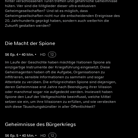
hinter verschlossenen Türen treffen und gefährliche Geheimnisse
hüten. Wer sind die Mitglieder dieser ultra-exklusiven
Geheimgesellschaften? Und ist es möglich, dass
Geheimgesellschaften nicht nur die entscheidenden Ereignisse des
20. Jahrhunderts geprägt haben, sondern auch weiterhin die
Zukunft gestalten werden?
Die Macht der Spione
S
6
Ep.
4
•
40
Min.
•
HD
12
Im Laufe der Geschichte haben mächtige Nationen Spione als
einzigartige Instrumente der Kriegsführung eingesetzt. Diese
Geheimagenten haben oft die Aufgabe, Organisationen zu
infiltrieren, sensible Informationen zu sammeln und sogar
Attentate zu verüben. Die erfolgreichsten Spione sind diejenigen,
deren Geheimnisse erst Jahre nach Beendigung ihrer Mission
oder manchmal sogar nie aufgedeckt werden. Inwieweit haben
Spione den Lauf der Weltgeschichte beeinflusst, welche Mittel
setzen sie ein, um ihre Missionen zu erfüllen, und wie verstecken
sich diese Täuschungskünstler in aller Öffentlichkeit?
Geheimnisse des Bürgerkriegs
S
6
Ep.
5
•
40
Min.
•
HD
12