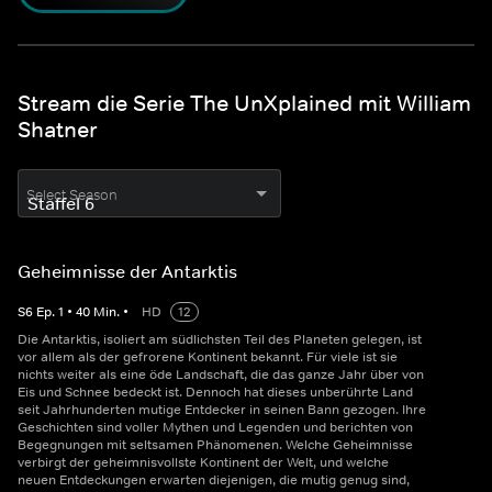
Stream die Serie The UnXplained mit William
Shatner
Select Season
Geheimnisse der Antarktis
S
6
Ep.
1
•
40
Min.
•
HD
12
Die Antarktis, isoliert am südlichsten Teil des Planeten gelegen, ist
vor allem als der gefrorene Kontinent bekannt. Für viele ist sie
nichts weiter als eine öde Landschaft, die das ganze Jahr über von
Eis und Schnee bedeckt ist. Dennoch hat dieses unberührte Land
seit Jahrhunderten mutige Entdecker in seinen Bann gezogen. Ihre
Geschichten sind voller Mythen und Legenden und berichten von
Begegnungen mit seltsamen Phänomenen. Welche Geheimnisse
verbirgt der geheimnisvollste Kontinent der Welt, und welche
neuen Entdeckungen erwarten diejenigen, die mutig genug sind,