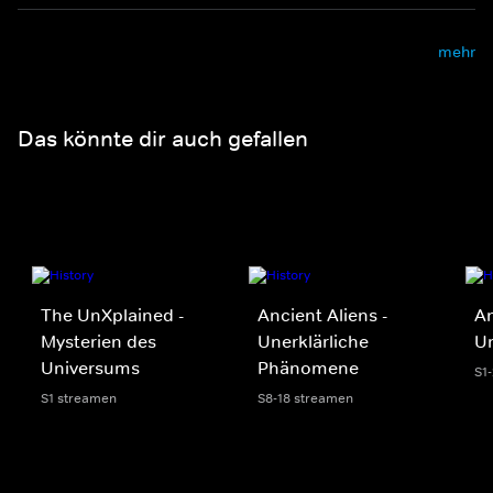
mehr
Das könnte dir auch gefallen
The UnXplained -
Ancient Aliens -
An
Mysterien des
Unerklärliche
U
Universums
Phänomene
S1
S1 streamen
S8-18 streamen