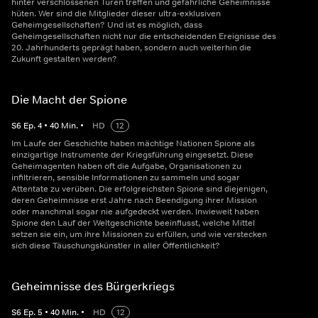
hinter verschlossenen Türen treffen und gefährliche Geheimnisse
hüten. Wer sind die Mitglieder dieser ultra-exklusiven
Geheimgesellschaften? Und ist es möglich, dass
Geheimgesellschaften nicht nur die entscheidenden Ereignisse des
20. Jahrhunderts geprägt haben, sondern auch weiterhin die
Zukunft gestalten werden?
Die Macht der Spione
S
6
Ep.
4
•
40
Min.
•
HD
12
Im Laufe der Geschichte haben mächtige Nationen Spione als
einzigartige Instrumente der Kriegsführung eingesetzt. Diese
Geheimagenten haben oft die Aufgabe, Organisationen zu
infiltrieren, sensible Informationen zu sammeln und sogar
Attentate zu verüben. Die erfolgreichsten Spione sind diejenigen,
deren Geheimnisse erst Jahre nach Beendigung ihrer Mission
oder manchmal sogar nie aufgedeckt werden. Inwieweit haben
Spione den Lauf der Weltgeschichte beeinflusst, welche Mittel
setzen sie ein, um ihre Missionen zu erfüllen, und wie verstecken
sich diese Täuschungskünstler in aller Öffentlichkeit?
Geheimnisse des Bürgerkriegs
S
6
Ep.
5
•
40
Min.
•
HD
12