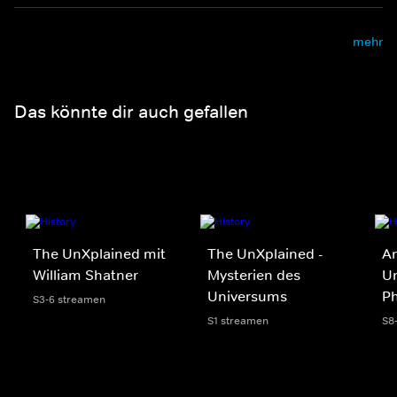
mehr
Das könnte dir auch gefallen
The UnXplained mit
The UnXplained -
An
William Shatner
Mysterien des
Un
Universums
P
S3-6 streamen
S1 streamen
S8