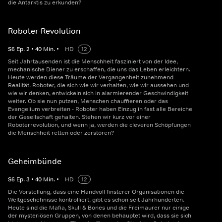
die Antarktis zu erkunden?
Roboter-Revolution
S
6
Ep.
2
•
40
Min.
•
HD
12
Seit Jahrtausenden ist die Menschheit fasziniert von der Idee,
mechanische Diener zu erschaffen, die uns das Leben erleichtern.
Heute werden diese Träume der Vergangenheit zunehmend
Realität. Roboter, die sich wie wir verhalten, wie wir aussehen und
wie wir denken, entwickeln sich in alarmierender Geschwindigkeit
weiter. Ob sie nun putzen, Menschen chauffieren oder das
Evangelium verbreiten - Roboter haben Einzug in fast alle Bereiche
der Gesellschaft gehalten. Stehen wir kurz vor einer
Roboterrevolution, und wenn ja, werden die cleveren Schöpfungen
die Menschheit retten oder zerstören?
Geheimbünde
S
6
Ep.
3
•
40
Min.
•
HD
12
Die Vorstellung, dass eine Handvoll finsterer Organisationen die
Weltgeschehnisse kontrolliert, gibt es schon seit Jahrhunderten.
Heute sind die Mafia, Skull & Bones und die Freimaurer nur einige
der mysteriösen Gruppen, von denen behauptet wird, dass sie sich