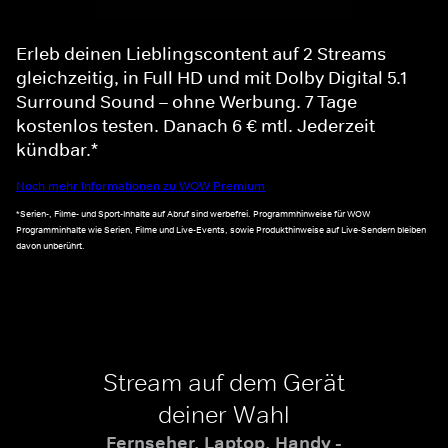
Erleb deinen Lieblingscontent auf 2 Streams
gleichzeitig, in Full HD und mit Dolby Digital 5.1
Surround Sound – ohne Werbung. 7 Tage
kostenlos testen. Danach 6 € mtl. Jederzeit
kündbar.*
Noch mehr Informationen zu WOW Premium
*Serien-, Filme- und Sport-Inhalte auf Abruf sind werbefrei. Programmhinweise für WOW
Programminhalte wie Serien, Filme und Live-Events, sowie Produkthinweise auf Live-Sendern bleiben
davon unberührt.
Stream auf dem Gerät
deiner Wahl
Fernseher, Laptop, Handy -