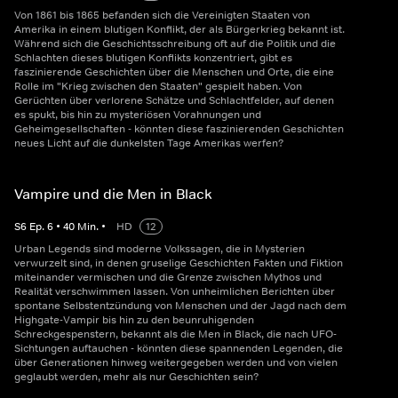
Von 1861 bis 1865 befanden sich die Vereinigten Staaten von
Amerika in einem blutigen Konflikt, der als Bürgerkrieg bekannt ist.
Während sich die Geschichtsschreibung oft auf die Politik und die
Schlachten dieses blutigen Konflikts konzentriert, gibt es
faszinierende Geschichten über die Menschen und Orte, die eine
Rolle im "Krieg zwischen den Staaten" gespielt haben. Von
Gerüchten über verlorene Schätze und Schlachtfelder, auf denen
es spukt, bis hin zu mysteriösen Vorahnungen und
Geheimgesellschaften - könnten diese faszinierenden Geschichten
neues Licht auf die dunkelsten Tage Amerikas werfen?
Vampire und die Men in Black
S
6
Ep.
6
•
40
Min.
•
HD
12
Urban Legends sind moderne Volkssagen, die in Mysterien
verwurzelt sind, in denen gruselige Geschichten Fakten und Fiktion
miteinander vermischen und die Grenze zwischen Mythos und
Realität verschwimmen lassen. Von unheimlichen Berichten über
spontane Selbstentzündung von Menschen und der Jagd nach dem
Highgate-Vampir bis hin zu den beunruhigenden
Schreckgespenstern, bekannt als die Men in Black, die nach UFO-
Sichtungen auftauchen - könnten diese spannenden Legenden, die
über Generationen hinweg weitergegeben werden und von vielen
geglaubt werden, mehr als nur Geschichten sein?