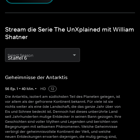
Stream die Serie The UnXplained mit William
Shatner
Select Season
Geheimnisse der Antarktis
S
6
Ep.
1
•
40
Min.
•
HD
12
Die Antarktis, isoliert am südlichsten Teil des Planeten gelegen, ist
vor allem als der gefrorene Kontinent bekannt. Für viele ist sie
nichts weiter als eine öde Landschaft, die das ganze Jahr über von
Eis und Schnee bedeckt ist. Dennoch hat dieses unberührte Land
seit Jahrhunderten mutige Entdecker in seinen Bann gezogen. Ihre
Geschichten sind voller Mythen und Legenden und berichten von
Begegnungen mit seltsamen Phänomenen. Welche Geheimnisse
verbirgt der geheimnisvollste Kontinent der Welt, und welche
neuen Entdeckungen erwarten diejenigen, die mutig genug sind,