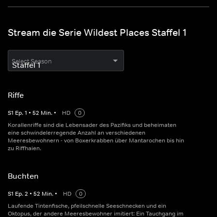
Stream die Serie Wildest Places Staffel 1
Select Season
Riffe
S
1
Ep.
1
•
52
Min.
•
HD
0
Korallenriffe sind die Lebensader des Pazifiks und beheimaten
eine schwindelerregende Anzahl an verschiedenen
Meeresbewohnern - von Boxerkrabben über Mantarochen bis hin
zu Riffhaien.
Buchten
S
1
Ep.
2
•
52
Min.
•
HD
0
Laufende Tintenfische, pfeilschnelle Seeschnecken und ein
Oktopus, der andere Meeresbewohner imitiert: Ein Tauchgang im