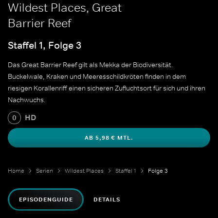
Wildest Places, Great
Barrier Reef
Staffel 1, Folge 3
Das Great Barrier Reef gilt als Mekka der Biodiversität.
Buckelwale, Kraken und Meeresschildkröten finden in dem
riesigen Korallenriff einen sicheren Zufluchtsort für sich und ihren
Nachwuchs.
HD
0
AB 5,98 € MTL.
Home
Serien
Wildest Places
Staffel 1
Folge 3
EPISODENGUIDE
DETAILS