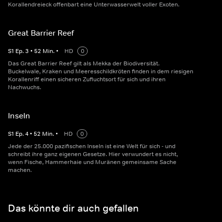
Korallendreieck offenbart eine Unterwasserwelt voller Exoten.
Great Barrier Reef
S
1
Ep.
3
•
52
Min.
•
HD
0
Das Great Barrier Reef gilt als Mekka der Biodiversität.
Buckelwale, Kraken und Meeresschildkröten finden in dem riesigen
Korallenriff einen sicheren Zufluchtsort für sich und ihren
Nachwuchs.
Inseln
S
1
Ep.
4
•
52
Min.
•
HD
0
Jede der 25.000 pazifischen Inseln ist eine Welt für sich - und
schreibt ihre ganz eigenen Gesetze. Hier verwundert es nicht,
wenn Fische, Hammerhaie und Muränen gemeinsame Sache
machen.
Das könnte dir auch gefallen