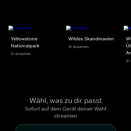
Yellowstone
Wildes Skandinavien
Wi
Nationalpark
Üb
S1 streamen
A
S1 streamen
S1
Wähl, was zu dir passt
Sofort auf dem Gerät deiner Wahl
streamen