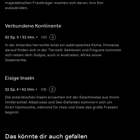
majestätischen Frackträger machen sich daran, ihre Eier
auszubrüten.
Verbundene Kontinente
S
2
Ep.
3
•
52
Min.
•
HD
0
In der Antarktis herrschte einst ein subtropisches Klima. Hinweise
darauf finden sich in der Tierwelt: Seelöwen und Pinguine tummeln
sich neben dem Südpol, auch in Australien, Afrika sowie
Südamerika.
Eisige Inseln
S
2
Ep.
4
•
52
Min.
•
HD
0
Die antarktischen Inseln erwachen mit der Eisschmelze aus ihrem
Winterschlaf. Albatrosse und See-Elefanten kümmern sich um
ihren Nachwuchs, während für Haie und Wale das große Fressen
beginnt.
Das könnte dir auch gefallen