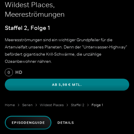
Wildest Places,
Meereströmungen
Staffel 2, Folge 1
Meeresströmungen sind ein wichtiger Grundpfeiler für die
Artenvielfalt unseres Planeten. Denn der "Unterwasser-Highway"
befördert gigantische Krill-Schwärme, die unzählige
Ozeanbewohner nähren.
HD
0
AB 5,98 € MTL.
Home
Serien
Wildest Places
Staffel 2
Folge 1
EPISODENGUIDE
DETAILS