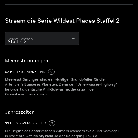
Stream die Serie Wildest Places Staffel 2
Select Season
Meereströmungen
S
2
Ep.
1
•
52
Min.
•
HD
0
Meeresströmungen sind ein wichtiger Grundpfeiler für die
Artenvielfalt unseres Planeten. Denn der "Unterwasser-Highway"
befördert gigantische Krill-Schwärme, die unzählige
Ozeanbewohner nähren.
Jahreszeiten
S
2
Ep.
2
•
52
Min.
•
HD
0
Mit Beginn des antarktischen Winters wandern Wale und Seevögel
in wärmere Gefilde ab, nicht so der Kaiserpinguin. Die