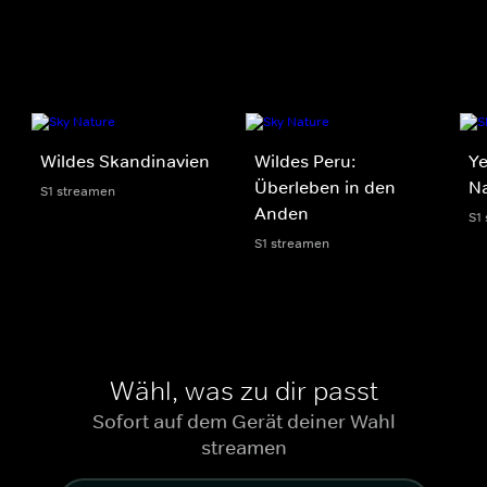
Wildes Skandinavien
Wildes Peru:
Ye
Überleben in den
Na
S1 streamen
Anden
S1
S1 streamen
Wähl, was zu dir passt
Sofort auf dem Gerät deiner Wahl
streamen