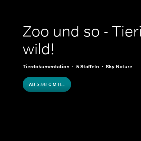
Zoo und so - Tier
wild!
Tierdokumentation
5 Staffeln
Sky Nature
AB 5,98 € MTL.