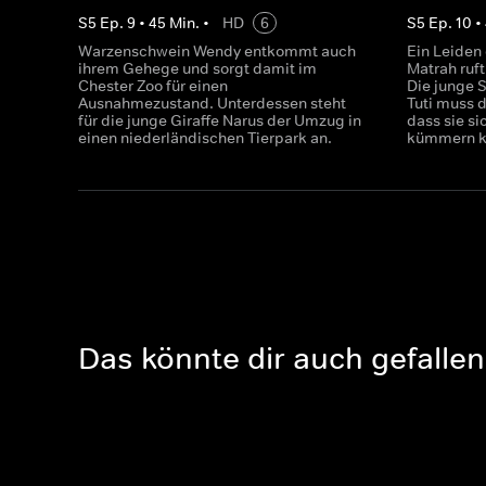
S
5
Ep.
9
•
45
Min.
•
HD
6
S
5
Ep.
10
•
Warzenschwein Wendy entkommt auch
Ein Leiden
ihrem Gehege und sorgt damit im
Matrah ruft
Chester Zoo für einen
Die junge
Ausnahmezustand. Unterdessen steht
Tuti muss d
für die junge Giraffe Narus der Umzug in
dass sie s
einen niederländischen Tierpark an.
kümmern k
Das könnte dir auch gefallen