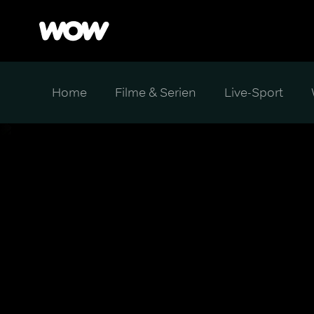
Home
Filme & Serien
Live-Sport