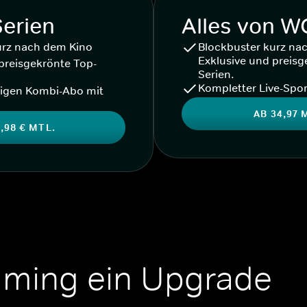
Serien
Alles von 
urz nach dem Kino
Blockbuster kurz na
Exklusive und preisg
preisgekrönte Top-
Serien.
Kompletter Live-Spor
igen Kombi-Abo mit
AB 34,97 
,98 € MTL.
aming ein Upgrade