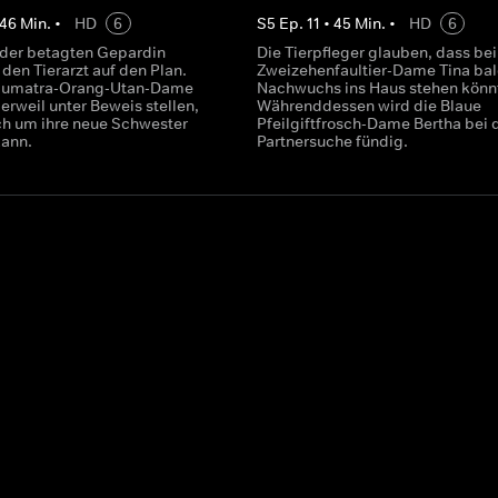
46
Min.
•
HD
6
S
5
Ep.
11
•
45
Min.
•
HD
6
 der betagten Gepardin
Die Tierpfleger glauben, dass bei
 den Tierarzt auf den Plan.
Zweizehenfaultier-Dame Tina ba
 Sumatra-Orang-Utan-Dame
Nachwuchs ins Haus stehen könn
erweil unter Beweis stellen,
Währenddessen wird die Blaue
ich um ihre neue Schwester
Pfeilgiftfrosch-Dame Bertha bei 
ann.
Partnersuche fündig.