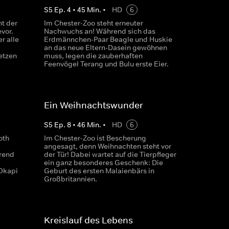
S
5
Ep.
4
•
45
Min.
•
HD
6
ht der
Im Chester-Zoo steht erneuter
vor.
Nachwuchs an! Während sich das
r alle
Erdmännchen-Paar Beagle und Huskie
an das neue Eltern-Dasein gewöhnen
etzen
muss, legen die zauberhaften
Feenvögel Terang und Bulu erste Eier.
Ein Weihnachtswunder
S
5
Ep.
8
•
46
Min.
•
HD
6
oth
Im Chester-Zoo ist Bescherung
angesagt, denn Weihnachten steht vor
rend
der Tür! Dabei wartet auf die Tierpfleger
ein ganz besonderes Geschenk: Die
 Okapi
Geburt des ersten Malaienbärs in
Großbritannien.
Kreislauf des Lebens