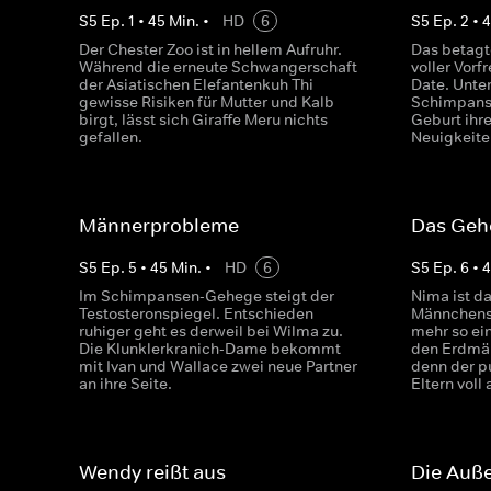
S
5
Ep.
1
•
45
Min.
•
HD
6
S
5
Ep.
2
•
Der Chester Zoo ist in hellem Aufruhr.
Das betagt
Während die erneute Schwangerschaft
voller Vorf
der Asiatischen Elefantenkuh Thi
Date. Unte
gewisse Risiken für Mutter und Kalb
Schimpans
birgt, lässt sich Giraffe Meru nichts
Geburt ihre
gefallen.
Neuigkeite
Männerprobleme
Das Geh
S
5
Ep.
5
•
45
Min.
•
HD
6
S
5
Ep.
6
•
Im Schimpansen-Gehege steigt der
Nima ist d
Testosteronspiegel. Entschieden
Männchens 
ruhiger geht es derweil bei Wilma zu.
mehr so ei
Die Klunklerkranich-Dame bekommt
den Erdmä
mit Ivan und Wallace zwei neue Partner
denn der p
an ihre Seite.
Eltern voll 
Wendy reißt aus
Die Auße