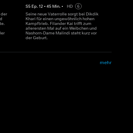
S
5
Ep.
12
•
45
Min.
•
HD
6
 der
Seine neue Vaterrolle sorgt bei Dikdik
ld
Khari für einen ungewöhnlich hohen
te.
Kampftrieb. Filander Kai trifft zum
allerersten Mal auf ein Weibchen und
der
Nashorn-Dame Malindi steht kurz vor
der Geburt.
mehr