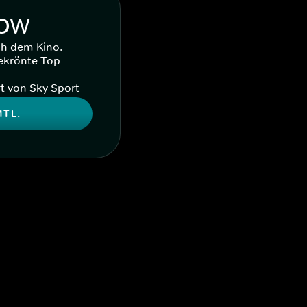
WOW
ch dem Kino.
ekrönte Top-
t von Sky Sport
MTL.