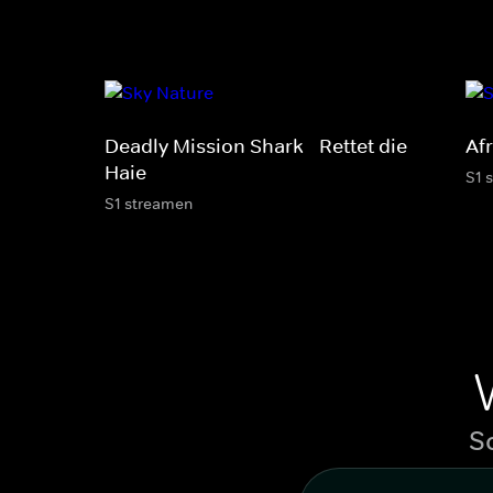
Deadly Mission Shark - Rettet die
Af
Haie
S1 
S1 streamen
S