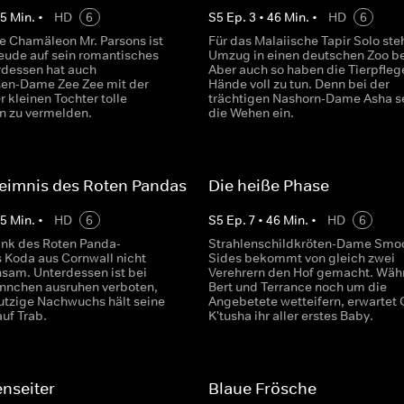
45
Min.
•
HD
6
S
5
Ep.
3
•
46
Min.
•
HD
6
e Chamäleon Mr. Parsons ist
Für das Malaiische Tapir Solo ste
reude auf sein romantisches
Umzug in einen deutschen Zoo be
rdessen hat auch
Aber auch so haben die Tierpflege
en-Dame Zee Zee mit der
Hände voll zu tun. Denn bei der
r kleinen Tochter tolle
trächtigen Nashorn-Dame Asha s
n zu vermelden.
die Wehen ein.
eimnis des Roten Pandas
Die heiße Phase
45
Min.
•
HD
6
S
5
Ep.
7
•
46
Min.
•
HD
6
ank des Roten Panda-
Strahlenschildkröten-Dame Smo
Koda aus Cornwall nicht
Sides bekommt von gleich zwei
nsam. Unterdessen ist bei
Verehrern den Hof gemacht. Wäh
nnchen ausruhen verboten,
Bert und Terrance noch um die
utzige Nachwuchs hält seine
Angebetete wetteifern, erwartet
auf Trab.
K'tusha ihr aller erstes Baby.
nseiter
Blaue Frösche