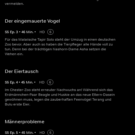
vermelden.
Der eingemauerte Vogel
S
5
Ep.
3
•
46
Min.
•
HD
6
Für das Malaiische Tapir Solo steht der Umzug in einen deutschen
Zoo bevor. Aber auch so haben die Tierpfleger alle Hände voll zu
tun. Denn bei der trächtigen Nashorn-Dame Asha setzen die
Wehen ein.
Der Eiertausch
S
5
Ep.
4
•
45
Min.
•
HD
6
Im Chester-Zoo steht erneuter Nachwuchs an! Während sich das
Erdmännchen-Paar Beagle und Huskie an das neue Eltern-Dasein
gewöhnen muss, legen die zauberhaften Feenvögel Terang und
Bulu erste Eier.
Männerprobleme
S
5
Ep.
5
•
45
Min.
•
HD
6