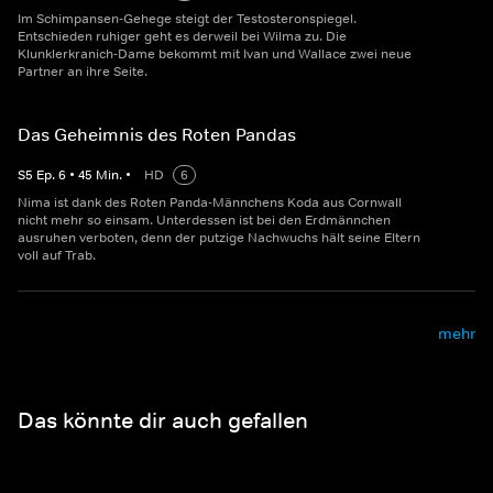
Im Schimpansen-Gehege steigt der Testosteronspiegel.
Entschieden ruhiger geht es derweil bei Wilma zu. Die
Klunklerkranich-Dame bekommt mit Ivan und Wallace zwei neue
Partner an ihre Seite.
Das Geheimnis des Roten Pandas
S
5
Ep.
6
•
45
Min.
•
HD
6
Nima ist dank des Roten Panda-Männchens Koda aus Cornwall
nicht mehr so einsam. Unterdessen ist bei den Erdmännchen
ausruhen verboten, denn der putzige Nachwuchs hält seine Eltern
voll auf Trab.
mehr
Das könnte dir auch gefallen