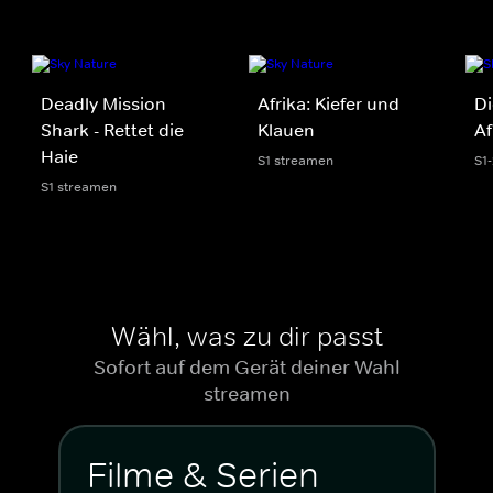
Deadly Mission
Afrika: Kiefer und
Di
Shark - Rettet die
Klauen
Af
Haie
S1 streamen
S1
S1 streamen
Wähl, was zu dir passt
Sofort auf dem Gerät deiner Wahl
streamen
Filme & Serien