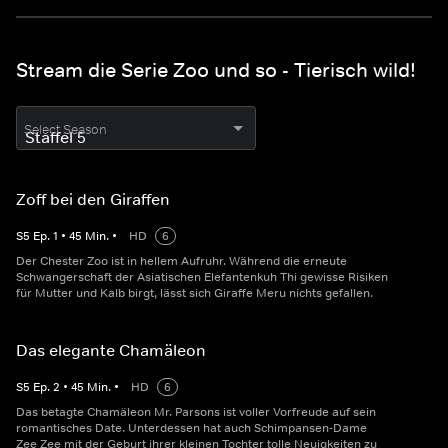
Stream die Serie Zoo und so - Tierisch wild!
Select Season
Zoff bei den Giraffen
S
5
Ep.
1
•
45
Min.
•
HD
6
Der Chester Zoo ist in hellem Aufruhr. Während die erneute
Schwangerschaft der Asiatischen Elefantenkuh Thi gewisse Risiken
für Mutter und Kalb birgt, lässt sich Giraffe Meru nichts gefallen.
Das elegante Chamäleon
S
5
Ep.
2
•
45
Min.
•
HD
6
Das betagte Chamäleon Mr. Parsons ist voller Vorfreude auf sein
romantisches Date. Unterdessen hat auch Schimpansen-Dame
Zee Zee mit der Geburt ihrer kleinen Tochter tolle Neuigkeiten zu