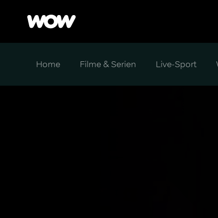
Home
Filme & Serien
Live-Sport