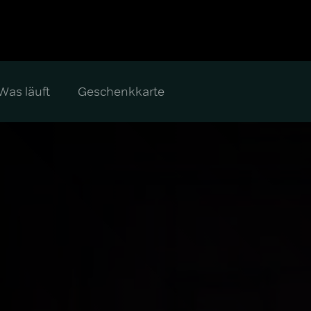
Was läuft
Geschenkkarte