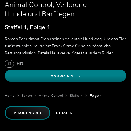
Animal Control, Verlorene
Hunde und Barfliegen
Staffel 4, Folge 4
Roman Park nimmt Frank seinen geliebten Hund weg. Um das Tier
zurückzuholen, rekrutiert Frank Shred für seine nächtliche
Rettungsmission. Patels Hausverkauf gerät aus dem Ruder.
HD
12
AB 5,98 € MTL.
Home
Serien
Animal Control
Staffel 4
Folge 4
EPISODENGUIDE
DETAILS