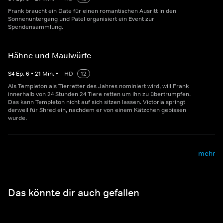
Frank braucht ein Date für einen romantischen Ausritt in den
Sonnenuntergang und Patel organisiert ein Event zur
Spendensammlung.
Hähne und Maulwürfe
S
4
Ep.
6
•
21
Min.
•
HD
12
Als Templeton als Tierretter des Jahres nominiert wird, will Frank
innerhalb von 24 Stunden 24 Tiere retten um ihn zu übertrumpfen.
Das kann Templeton nicht auf sich sitzen lassen. Victoria springt
derweil für Shred ein, nachdem er von einem Kätzchen gebissen
wurde.
mehr
Das könnte dir auch gefallen