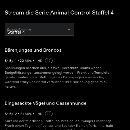
Stream die Serie Animal Control Staffel 4
Select Season
Bärenjunges und Broncos
S
4
Ep.
1
•
20
Min.
•
HD
12
Spannungen brechen aus, als zwei Tierschutz-Teams wegen
Budgetkürzungen zusammengelegt werden. Frank und Templeton
geraten während der Rettung eines Bärenjungen aneinander,
während Emily und Shred versuchen, ihre Beziehung geheim zu
halten.
Eingesackte Vögel und Gassenhunde
S
4
Ep.
2
•
21
Min.
•
HD
12
Kurz vor der feierlichen Eröffnung ihres neuen Zwingers verbringt
Frank einen Tag mit Influencer und Spender Roman Park. Innerhalb