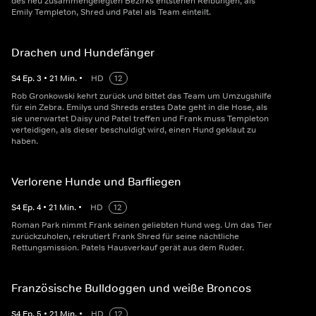
des neu zusammengelegten Bezirks entstehen Reibungen, als
Emily Templeton, Shred und Patel als Team einteilt.
Drachen und Hundefänger
S
4
Ep.
3
•
21
Min.
•
HD
12
Rob Gronkowski kehrt zurück und bittet das Team um Umzugshilfe
für ein Zebra. Emilys und Shreds erstes Date geht in die Hose, als
sie unerwartet Daisy und Patel treffen und Frank muss Templeton
verteidigen, als dieser beschuldigt wird, einen Hund geklaut zu
haben.
Verlorene Hunde und Barfliegen
S
4
Ep.
4
•
21
Min.
•
HD
12
Roman Park nimmt Frank seinen geliebten Hund weg. Um das Tier
zurückzuholen, rekrutiert Frank Shred für seine nächtliche
Rettungsmission. Patels Hausverkauf gerät aus dem Ruder.
Französische Bulldoggen und weiße Broncos
S
4
Ep.
5
•
21
Min.
•
HD
12