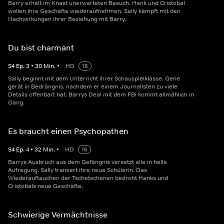
Barry erhält im Knast unerwarteten Besuch. Hank und Cristobal
wollen ihre Geschäfte wiederaufnehmen. Sally kämpft mit den
Nachwirkungen ihrer Beziehung mit Barry.
Du bist charmant
S
4
Ep.
3
•
30
Min.
•
HD
16
Sally beginnt mit dem Unterricht ihrer Schauspielklasse. Gene
gerät in Bedrängnis, nachdem er einem Journalisten zu viele
Details offenbart hat. Barrys Deal mit dem FBI kommt allmählich in
Gang.
Es braucht einen Psychopathen
S
4
Ep.
4
•
32
Min.
•
HD
16
Barrys Ausbruch aus dem Gefängnis versetzt alle in helle
Aufregung. Sally trainiert ihre neue Schülerin. Das
Wiederauftauchen der Tschetschenen bedroht Hanks und
Cristobals neue Geschäfte.
Schwierige Vermächtnisse