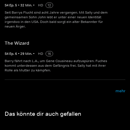
S
4
Ep.
5
•
32
Min.
•
HD
12
Seit Barrys Flucht sind acht Jahre vergangen. Mit Sally und dem
gemeinsamen Sohn John lebt er unter einer neuen Identität
irgendwo in den USA. Doch bald sorgt ein alter Bekannter für
neuen Ärger.
The Wizard
S
4
Ep.
6
•
29
Min.
•
HD
16
Barry fährt nach L.A., um Gene Cousineau aufzuspüren. Fuches
kommt unterdessen aus dem Gefängnis frei. Sally hat mit ihrer
Rolle als Mutter zu kämpfen.
mehr
Das könnte dir auch gefallen