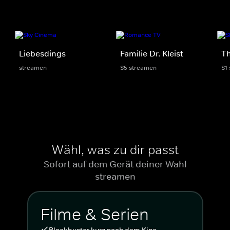
Liebesdings
Familie Dr. Kleist
Th
streamen
S5 streamen
S1
Wähl, was zu dir passt
Sofort auf dem Gerät deiner Wahl
streamen
Filme & Serien
Blockbuster kurz nach dem Kino