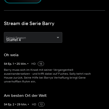
Stream die Serie Barry
Select Season
Oh weia
S
4
Ep.
1
•
25
Min.
•
HD
16
Barry muss sich im Knast mit seiner Vergangenheit
auseinandersetzen - und trifft dabei auf Fuches. Sally kehrt nach
Hause zurück. Seine Hilfe bei Barrys Verhaftung bringt Gene
unverhofften Ruhm ein.
Am besten Ort der Welt
S
4
Ep.
2
•
29
Min.
•
HD
12