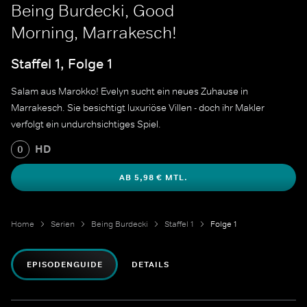
Being Burdecki, Good
Morning, Marrakesch!
Staffel 1, Folge 1
Salam aus Marokko! Evelyn sucht ein neues Zuhause in
Marrakesch. Sie besichtigt luxuriöse Villen - doch ihr Makler
verfolgt ein undurchsichtiges Spiel.
HD
0
AB 5,98 € MTL.
Home
Serien
Being Burdecki
Staffel 1
Folge 1
EPISODENGUIDE
DETAILS