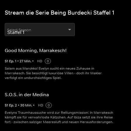
Stream die Serie Being Burdecki Staffel 1
Select Season
Good Morning, Marrakesch!
S
1
Ep.
1
•
27
Min.
•
HD
0
Salam aus Marokko! Evelyn sucht ein neues Zuhause in
Marrakesch. Sie besichtigt luxuriöse Villen - doch ihr Makler
verfolgt ein undurchsichtiges Spiel.
S.O.S. in der Medina
S
1
Ep.
2
•
30
Min.
•
HD
0
Evelyns Traumhaussuche wird zur Rettungsmission: In Marrakesch
kämpft sie für verwahrloste Kätzchen. Auf Ibiza setzt sie ihre Reise
fort - zwischen salziger Meeresluft und neuen Herausforderungen.