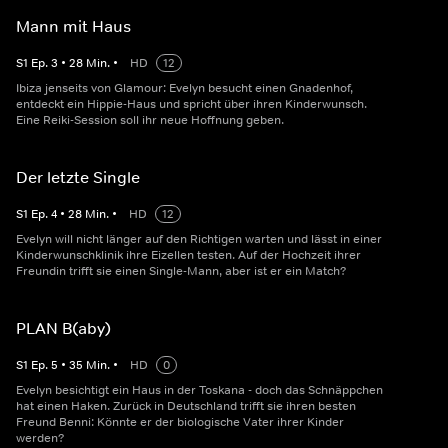
Mann mit Haus
S
1
Ep.
3
•
28
Min.
•
HD
12
Ibiza jenseits von Glamour: Evelyn besucht einen Gnadenhof,
entdeckt ein Hippie-Haus und spricht über ihren Kinderwunsch.
Eine Reiki-Session soll ihr neue Hoffnung geben.
Der letzte Single
S
1
Ep.
4
•
28
Min.
•
HD
12
Evelyn will nicht länger auf den Richtigen warten und lässt in einer
Kinderwunschklinik ihre Eizellen testen. Auf der Hochzeit ihrer
Freundin trifft sie einen Single-Mann, aber ist er ein Match?
PLAN B(aby)
S
1
Ep.
5
•
35
Min.
•
HD
0
Evelyn besichtigt ein Haus in der Toskana - doch das Schnäppchen
hat einen Haken. Zurück in Deutschland trifft sie ihren besten
Freund Benni: Könnte er der biologische Vater ihrer Kinder
werden?