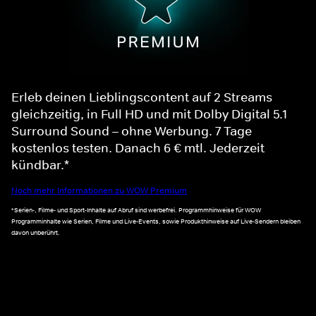
Erleb deinen Lieblingscontent auf 2 Streams
gleichzeitig, in Full HD und mit Dolby Digital 5.1
Surround Sound – ohne Werbung. 7 Tage
kostenlos testen. Danach 6 € mtl. Jederzeit
kündbar.*
Noch mehr Informationen zu WOW Premium
*Serien-, Filme- und Sport-Inhalte auf Abruf sind werbefrei. Programmhinweise für WOW
Programminhalte wie Serien, Filme und Live-Events, sowie Produkthinweise auf Live-Sendern bleiben
davon unberührt.