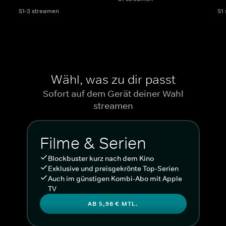
S1-3 streamen
S1
Wähl, was zu dir passt
Sofort auf dem Gerät deiner Wahl
streamen
Filme & Serien
Blockbuster kurz nach dem Kino
Exklusive und preisgekrönte Top-Serien
Auch im günstigen Kombi-Abo mit Apple
TV
AB 5,98 € MTL.