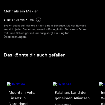
Mehr als ein Makler
S
1
Ep.
6
•
31
Min.
•
HD
0
Evelyn sucht auf Mallorca nach einem Zuhause: Makler Edward
weckt in jeder Beziehung neue Hoffnung in ihr. Bei einem Dinner
mit Luna Schweiger in Hamburg sorgt ein Ring für
Überraschungen.
Das könnte dir auch gefallen
Mountain Vets:
Kalahari: Land der
In
Einsatz in
geheimen Allianzen
Wa
Nordirland
di
S1 streamen