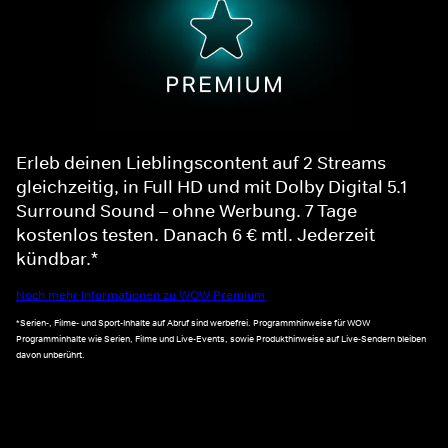
Erleb deinen Lieblingscontent auf 2 Streams
gleichzeitig, in Full HD und mit Dolby Digital 5.1
Surround Sound – ohne Werbung. 7 Tage
kostenlos testen. Danach 6 € mtl. Jederzeit
kündbar.*
Noch mehr Informationen zu WOW Premium
*Serien-, Filme- und Sport-Inhalte auf Abruf sind werbefrei. Programmhinweise für WOW
Programminhalte wie Serien, Filme und Live-Events, sowie Produkthinweise auf Live-Sendern bleiben
davon unberührt.