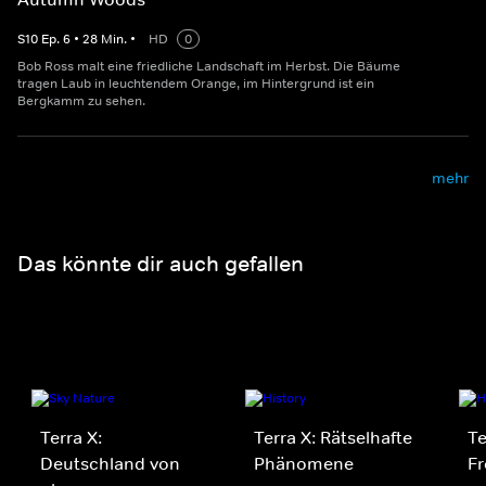
S
10
Ep.
6
•
28
Min.
•
HD
0
Bob Ross malt eine friedliche Landschaft im Herbst. Die Bäume
tragen Laub in leuchtendem Orange, im Hintergrund ist ein
Bergkamm zu sehen.
mehr
Das könnte dir auch gefallen
Terra X:
Terra X: Rätselhafte
Te
Deutschland von
Phänomene
Fr