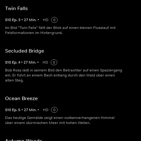
Twin Falls
S
10
Ep.
3
•
27
Min.
•
HD
0
Im Bild "Twin Falls" fällt der Blick auf einen kleinen Flusslauf mit
Felsformationen im Hintergrund.
Secluded Bridge
S
10
Ep.
4
•
27
Min.
•
HD
0
Bob Ross lädt in seinem Bild den Betrachter auf einen Spaziergang
ein. Er führt an einem Bach entlang durch den Wald über einen
alten Steg.
Ocean Breeze
S
10
Ep.
5
•
27
Min.
•
HD
0
Das heutige Gemälde zeigt einen wolkenverhangenen Himmel
über einem stürmischen Meer mit hohen Wellen.
Autumn Woods