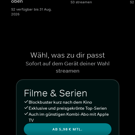
oben
S3 streamen
S2
S2 verfügbar bis 31 Aug.
2026
Wähl, was zu dir passt
Sofort auf dem Gerät deiner Wahl
streamen
Filme & Serien
Blockbuster kurz nach dem Kino
Exklusive und preisgekrönte Top-Serien
Auch im günstigen Kombi-Abo mit Apple
TV
AB 5,98 € MTL.