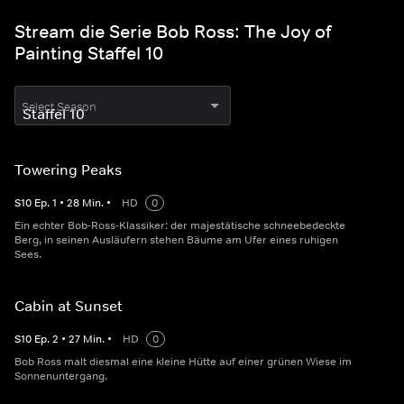
Stream die Serie Bob Ross: The Joy of
Painting Staffel 10
Select Season
Towering Peaks
S
10
Ep.
1
•
28
Min.
•
HD
0
Ein echter Bob-Ross-Klassiker: der majestätische schneebedeckte
Berg, in seinen Ausläufern stehen Bäume am Ufer eines ruhigen
Sees.
Cabin at Sunset
S
10
Ep.
2
•
27
Min.
•
HD
0
Bob Ross malt diesmal eine kleine Hütte auf einer grünen Wiese im
Sonnenuntergang.