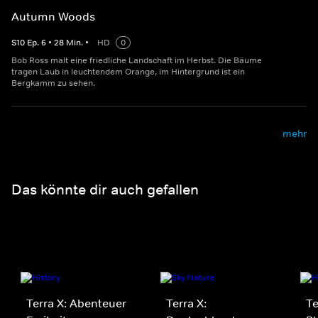
Autumn Woods
S
10
Ep.
6
•
28
Min.
•
HD
0
Bob Ross malt eine friedliche Landschaft im Herbst. Die Bäume
tragen Laub in leuchtendem Orange, im Hintergrund ist ein
Bergkamm zu sehen.
mehr
Das könnte dir auch gefallen
Terra X: Abenteuer
Terra X:
Te