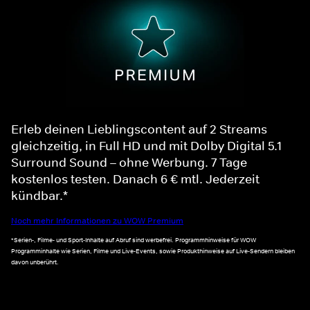
Erleb deinen Lieblingscontent auf 2 Streams
gleichzeitig, in Full HD und mit Dolby Digital 5.1
Surround Sound – ohne Werbung. 7 Tage
kostenlos testen. Danach 6 € mtl. Jederzeit
kündbar.*
Noch mehr Informationen zu WOW Premium
*Serien-, Filme- und Sport-Inhalte auf Abruf sind werbefrei. Programmhinweise für WOW
Programminhalte wie Serien, Filme und Live-Events, sowie Produkthinweise auf Live-Sendern bleiben
davon unberührt.