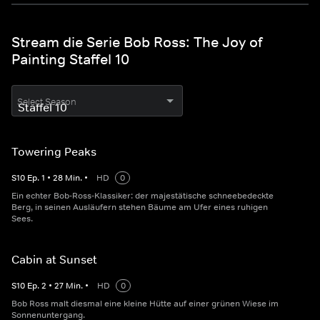
Stream die Serie Bob Ross: The Joy of
Painting Staffel 10
Select Season
Towering Peaks
S
10
Ep.
1
•
28
Min.
•
HD
0
Ein echter Bob-Ross-Klassiker: der majestätische schneebedeckte
Berg, in seinen Ausläufern stehen Bäume am Ufer eines ruhigen
Sees.
Cabin at Sunset
S
10
Ep.
2
•
27
Min.
•
HD
0
Bob Ross malt diesmal eine kleine Hütte auf einer grünen Wiese im
Sonnenuntergang.