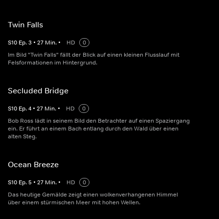
Twin Falls
S
10
Ep.
3
•
27
Min.
•
HD
0
Im Bild "Twin Falls" fällt der Blick auf einen kleinen Flusslauf mit
Felsformationen im Hintergrund.
Secluded Bridge
S
10
Ep.
4
•
27
Min.
•
HD
0
Bob Ross lädt in seinem Bild den Betrachter auf einen Spaziergang
ein. Er führt an einem Bach entlang durch den Wald über einen
alten Steg.
Ocean Breeze
S
10
Ep.
5
•
27
Min.
•
HD
0
Das heutige Gemälde zeigt einen wolkenverhangenen Himmel
über einem stürmischen Meer mit hohen Wellen.