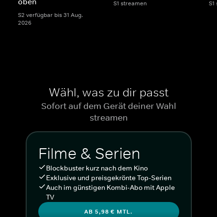
oben
S1 streamen
S1
S2 verfügbar bis 31 Aug.
2026
Wähl, was zu dir passt
Sofort auf dem Gerät deiner Wahl
streamen
Filme & Serien
Blockbuster kurz nach dem Kino
Exklusive und preisgekrönte Top-Serien
Auch im günstigen Kombi-Abo mit Apple
TV
AB 5,98 € MTL.