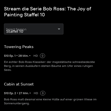
Stream die Serie Bob Ross: The Joy of
Painting Staffel 10
Select Season
Towering Peaks
S
10
Ep.
1
•
28
Min.
•
HD
0
Ein echter Bob-Ross-Klassiker: der majestätische schneebedeckte
Berg, in seinen Ausläufern stehen Bäume am Ufer eines ruhigen
Sees.
Cabin at Sunset
S
10
Ep.
2
•
27
Min.
•
HD
0
Bob Ross malt diesmal eine kleine Hütte auf einer grünen Wiese im
Sonnenuntergang.