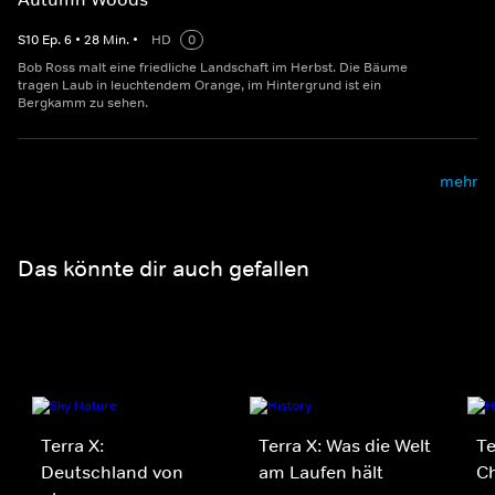
S
10
Ep.
6
•
28
Min.
•
HD
0
Bob Ross malt eine friedliche Landschaft im Herbst. Die Bäume
tragen Laub in leuchtendem Orange, im Hintergrund ist ein
Bergkamm zu sehen.
mehr
Das könnte dir auch gefallen
Terra X:
Terra X: Was die Welt
Te
Deutschland von
am Laufen hält
C