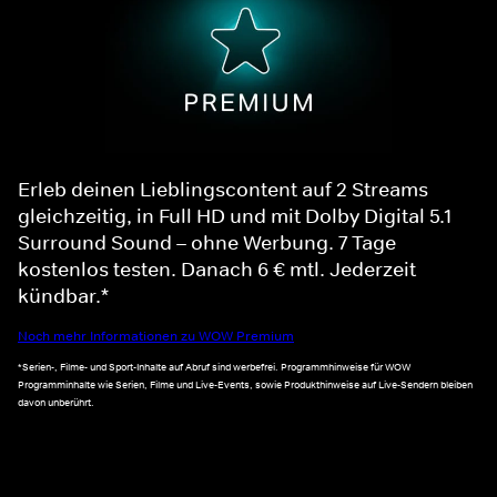
Erleb deinen Lieblingscontent auf 2 Streams
gleichzeitig, in Full HD und mit Dolby Digital 5.1
Surround Sound – ohne Werbung. 7 Tage
kostenlos testen. Danach 6 € mtl. Jederzeit
kündbar.*
Noch mehr Informationen zu WOW Premium
*Serien-, Filme- und Sport-Inhalte auf Abruf sind werbefrei. Programmhinweise für WOW
Programminhalte wie Serien, Filme und Live-Events, sowie Produkthinweise auf Live-Sendern bleiben
davon unberührt.