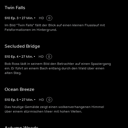
Twin Falls
S
10
Ep.
3
•
27
Min.
•
HD
0
Im Bild "Twin Falls" fällt der Blick auf einen kleinen Flusslauf mit
Felsformationen im Hintergrund.
Secluded Bridge
S
10
Ep.
4
•
27
Min.
•
HD
0
Bob Ross lädt in seinem Bild den Betrachter auf einen Spaziergang
ein. Er führt an einem Bach entlang durch den Wald über einen
alten Steg.
Ocean Breeze
S
10
Ep.
5
•
27
Min.
•
HD
0
Das heutige Gemälde zeigt einen wolkenverhangenen Himmel
über einem stürmischen Meer mit hohen Wellen.
Autumn Woods