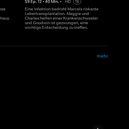
S
9
Ep.
12
•
40
Min.
•
HD
16
ose
Eine Infektion bedroht Marcels riskante
Lebertransplantation. Maggie und
nhaus
Charles helfen einer Krankenschwester
und Goodwin ist gezwungen, eine
wichtige Entscheidung zu treffen.
mehr