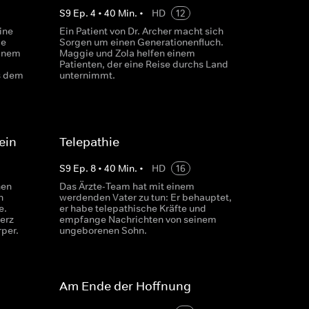
S
9
Ep.
4
•
40
Min.
•
HD
12
ine
Ein Patient von Dr. Archer macht sich
ge
Sorgen um einen Generationenfluch.
einem
Maggie und Zola helfen einem
Patienten, der eine Reise durchs Land
s dem
unternimmt.
ein
Telepathie
S
9
Ep.
8
•
40
Min.
•
HD
16
nen
Das Ärzte-Team hat mit einem
n
werdenden Vater zu tun: Er behauptet,
e.
er habe telepathische Kräfte und
erz
empfange Nachrichten von seinem
per.
ungeborenen Sohn.
Am Ende der Hoffnung