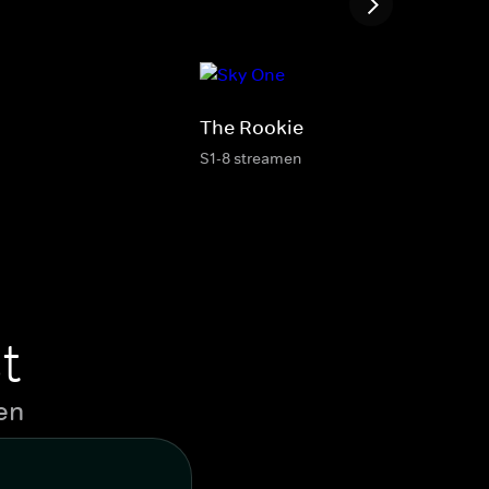
The Rookie
S1-8 streamen
t
en