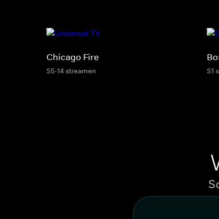
Chicago Fire
Bo
S5-14 streamen
S1 
S