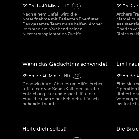
S
9
Ep.
1
•
40
Min.
•
HD
12
S
9
Ep.
2
•
Nach einem Unfall wird die
Archers Tra
Notaufnahme mit Patienten überflutet.
Marcel mus
Das gesamte Team muss helfen. Archer
Assistenzä
kommen am Vorabend seiner
Charles ve
Nierentransplantation Zweifel.
Ripley zu k
Wenn das Gedächtnis schwindet
Ein Freu
S
9
Ep.
5
•
40
Min.
•
HD
12
S
9
Ep.
6
•
Goodwin bittet Charles um Hilfe. Archer
Eine Mutter
trifft einen von Seans Kollegen aus der
Operation 
Entziehungskur und Asher hilft einer
Ripley beh
Frau, die nach einer Fehlgeburt falsch
Vergangenhe
behandelt wurde.
Instinkte i
Heile dich selbst!
Die Bru