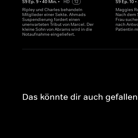
S
9
Ep.
9
•
40
Min.
•
HD
12
S
9
Ep.
10
•
Ripley und Charles behandeln
Maggies Ro
Mitglieder einer Sekte. Ahmads
Nach dem 
Suspendierung fordert einen
Frau suche
unerwarteten Tribut von Marcel. Der
nach Antwo
kleine Sohn von Abrams wird in die
Patientin 
Notaufnahme eingeliefert.
Das könnte dir auch gefallen