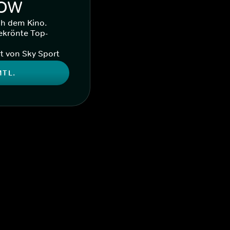
WOW
ch dem Kino.
ekrönte Top-
t von Sky Sport
MTL.