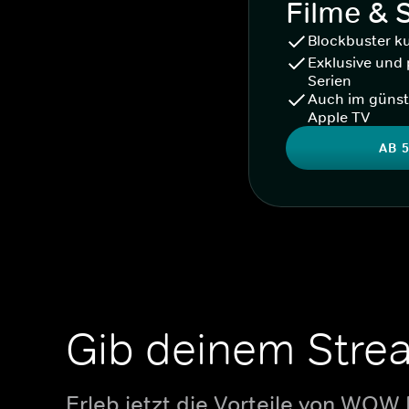
Filme & 
Blockbuster k
Exklusive und 
Serien
Auch im günst
Apple TV
AB 5
Gib deinem Stre
Erleb jetzt die Vorteile von WOW