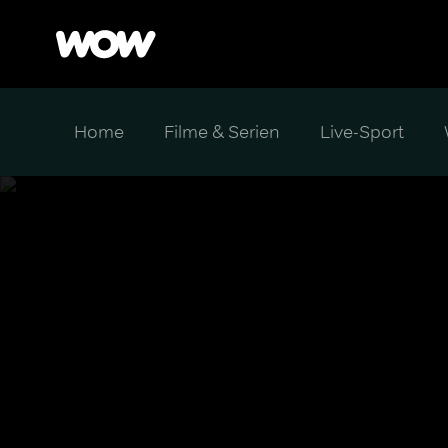
Home
Filme & Serien
Live-Sport