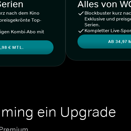
Serien
Alles von 
urz nach dem Kino
Blockbuster kurz na
Exklusive und preisg
preisgekrönte Top-
Serien.
Kompletter Live-Spor
igen Kombi-Abo mit
AB 34,97 
,98 € MTL.
aming ein Upgrade
 Premium.