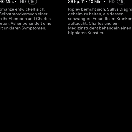
40
Min.
•
HD
16
S
9
Ep.
11
•
40
Min.
•
HD
16
manze entwickelt sich.
Ripley bemüht sich, Sullys Diagn
Selbstmordversuch einer
geheim zu halten, als dessen
n ihr Ehemann und Charles
schwangere Freundin im Kranke
rten. Asher behandelt eine
auftaucht. Charles und ein
mit unklaren Symptomen.
Medizinstudent behandeln einen
bipolaren Künstler.