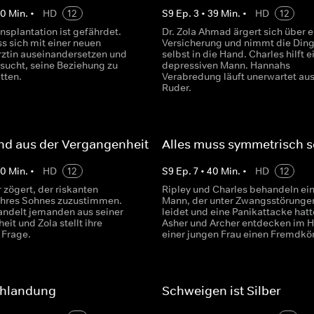
40
Min.
•
HD
12
S
9
Ep.
3
•
39
Min.
•
HD
12
nsplantation ist gefährdet.
Dr. Zola Ahmad ärgert sich über e
s sich mit einer neuen
Versicherung und nimmt die Din
rztin auseinandersetzen und
selbst in die Hand. Charles hilft 
rsucht, seine Beziehung zu
depressiven Mann. Hannahs
itten.
Verabredung läuft unerwartet au
Ruder.
nd aus der Vergangenheit
Alles muss symmetrisch s
40
Min.
•
HD
12
S
9
Ep.
7
•
40
Min.
•
HD
12
 zögert, der riskanten
Ripley und Charles behandeln ei
ihres Sohnes zuzustimmen.
Mann, der unter Zwangsstörunge
andelt jemanden aus seiner
leidet und eine Panikattacke hatt
it und Zola stellt ihre
Asher und Archer entdecken im H
n Frage.
einer jungen Frau einen Fremdkör
chlandung
Schweigen ist Silber