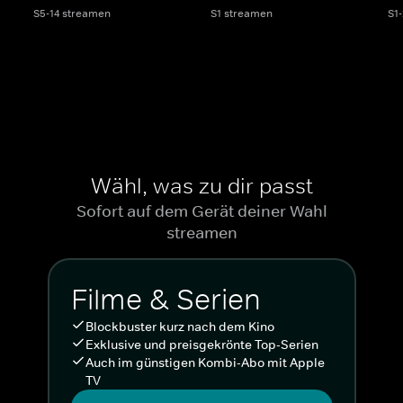
S5-14 streamen
S1 streamen
S1
Wähl, was zu dir passt
Sofort auf dem Gerät deiner Wahl
streamen
Filme & Serien
Blockbuster kurz nach dem Kino
Exklusive und preisgekrönte Top-Serien
Auch im günstigen Kombi-Abo mit Apple
TV