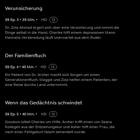
Verunsicherung
S
9
Ep.
3
•
39
Min.
•
HD
12
Dr. Zola Ahmad ärgert sich über eine Versicherung und nimmt die
Dinge selbst in die Hand. Charles hilft einem depressiven Mann.
Hannahs Verabredung läuft unerwartet aus dem Ruder.
Der Familienfluch
S
9
Ep.
4
•
40
Min.
•
HD
12
Ein Patient von Dr. Archer macht sich Sorgen um einen
Generationenfluch. Maggie und Zola helfen einem Patienten, der
eine Reise durchs Land unternimmt.
Wenn das Gedächtnis schwindet
S
9
Ep.
5
•
40
Min.
•
HD
12
Goodwin bittet Charles um Hilfe. Archer trifft einen von Seans
Kollegen aus der Entziehungskur und Asher hilft einer Frau, die
nach einer Fehlgeburt falsch behandelt wurde.