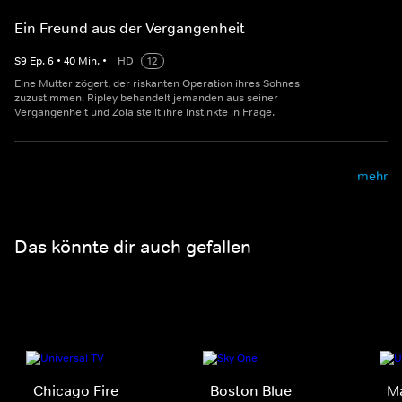
Ein Freund aus der Vergangenheit
S
9
Ep.
6
•
40
Min.
•
HD
12
Eine Mutter zögert, der riskanten Operation ihres Sohnes
zuzustimmen. Ripley behandelt jemanden aus seiner
Vergangenheit und Zola stellt ihre Instinkte in Frage.
mehr
Das könnte dir auch gefallen
Chicago Fire
Boston Blue
M