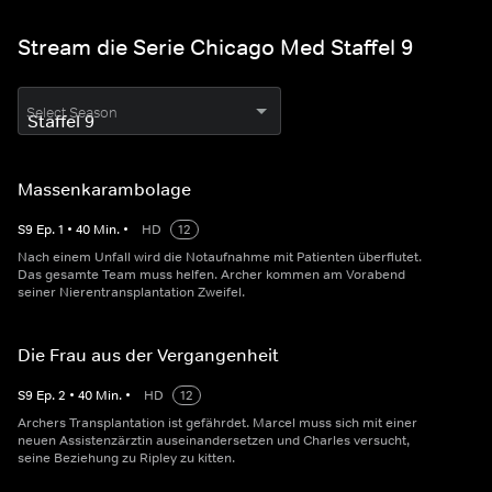
Stream die Serie Chicago Med Staffel 9
Select Season
Massenkarambolage
S
9
Ep.
1
•
40
Min.
•
HD
12
Nach einem Unfall wird die Notaufnahme mit Patienten überflutet.
Das gesamte Team muss helfen. Archer kommen am Vorabend
seiner Nierentransplantation Zweifel.
Die Frau aus der Vergangenheit
S
9
Ep.
2
•
40
Min.
•
HD
12
Archers Transplantation ist gefährdet. Marcel muss sich mit einer
neuen Assistenzärztin auseinandersetzen und Charles versucht,
seine Beziehung zu Ripley zu kitten.