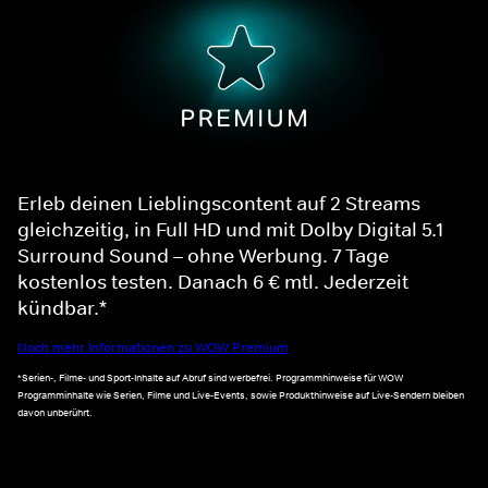
Erleb deinen Lieblingscontent auf 2 Streams
gleichzeitig, in Full HD und mit Dolby Digital 5.1
Surround Sound – ohne Werbung. 7 Tage
kostenlos testen. Danach 6 € mtl. Jederzeit
kündbar.*
Noch mehr Informationen zu WOW Premium
*Serien-, Filme- und Sport-Inhalte auf Abruf sind werbefrei. Programmhinweise für WOW
Programminhalte wie Serien, Filme und Live-Events, sowie Produkthinweise auf Live-Sendern bleiben
davon unberührt.