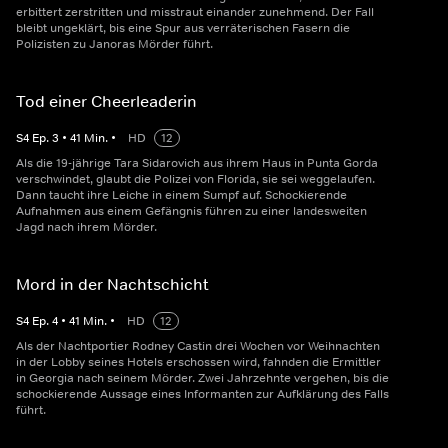
erbittert zerstritten und misstraut einander zunehmend. Der Fall
bleibt ungeklärt, bis eine Spur aus verräterischen Fasern die
Polizisten zu Janoras Mörder führt.
Tod einer Cheerleaderin
S
4
Ep.
3
•
41
Min.
•
HD
12
Als die 19-jährige Tara Sidarovich aus ihrem Haus in Punta Gorda
verschwindet, glaubt die Polizei von Florida, sie sei weggelaufen.
Dann taucht ihre Leiche in einem Sumpf auf. Schockierende
Aufnahmen aus einem Gefängnis führen zu einer landesweiten
Jagd nach ihrem Mörder.
Mord in der Nachtschicht
S
4
Ep.
4
•
41
Min.
•
HD
12
Als der Nachtportier Rodney Castin drei Wochen vor Weihnachten
in der Lobby seines Hotels erschossen wird, fahnden die Ermittler
in Georgia nach seinem Mörder. Zwei Jahrzehnte vergehen, bis die
schockierende Aussage eines Informanten zur Aufklärung des Falls
führt.