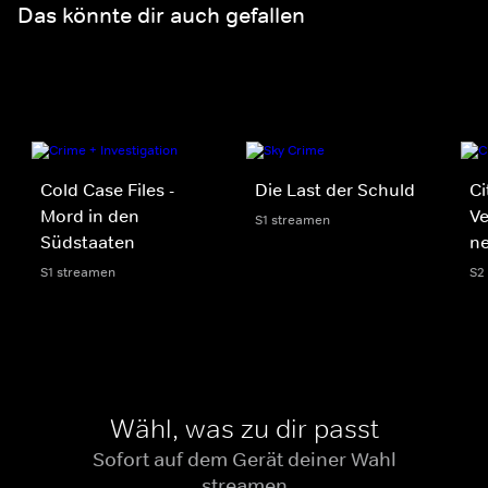
Das könnte dir auch gefallen
Cold Case Files -
Die Last der Schuld
Ci
Mord in den
V
S1 streamen
Südstaaten
n
S1 streamen
S2
Wähl, was zu dir passt
Sofort auf dem Gerät deiner Wahl
streamen