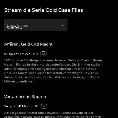
Stream die Serie Cold Case Files
Select Season
Affären, Geld und Macht
S
4
Ep.
1
•
41
Min.
•
HD
12
1977 wird die 23-jährige Krankenschwester Deborah Clark in ihrem
Haus in Florida brutal ermordet aufgefunden. Die Ermittler stoßen
auf eine Affäre, eine sitzengelassene Ehefrau und ein Netz aus
Geld und Macht, aber keinen konkreten Verdächtigen. Es wird 40
Jahre dauern und fortschrittliche DNA-Tests erfordern, um Debs
Mörder zu entlarven.
Verräterische Spuren
S
4
Ep.
2
•
41
Min.
•
HD
12
Als die geliebte Mutter und Schwester Janora Stevens brutal
erstochen in ihrem Haus in Tulsa aufgefunden wird, ist ihre Familie