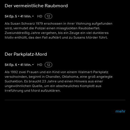
Der vermeintliche Raubmord
S
4
Ep.
5
•
41
Min.
•
HD
12
Als Susan Schwarz 1979 erschossen in ihrer Wohnung aufgefunden
wird, vermutet die Polizei einen missglückten Raubüberfall.
Zweiunddreißig Jahre vergehen, bis ein Zeuge ein viel dunkleres
Motiv enthüllt, das den Fall aufklärt und zu Susans Mörder führt.
Der Parkplatz-Mord
S
4
Ep.
6
•
41
Min.
•
HD
12
Als 1992 zwei Frauen und ein Kind von einem Walmart-Parkplatz
verschwinden, beginnt in Chandler, Oklahoma, eine groß angelegte
Suchaktion. Es braucht 23 Jahre und einen Hinweis aus einer
ungewöhnlichen Quelle, um ein abscheuliches Komplott aus
Irreführung und Mord aufzuklären.
mehr