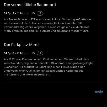
Der vermeintliche Raubmord
S
4
Ep.
5
•
41
Min.
•
HD
12
Als Susan Schwarz 1979 erschossen in ihrer Wohnung aufgefunden
wird, vermutet die Polizei einen missglückten Raubüberfall.
Zweiunddreißig Jahre vergehen, bis ein Zeuge ein viel dunkleres
Motiv enthüllt, das den Fall aufklärt und zu Susans Mörder führt.
Der Parkplatz-Mord
S
4
Ep.
6
•
41
Min.
•
HD
12
Als 1992 zwei Frauen und ein Kind von einem Walmart-Parkplatz
verschwinden, beginnt in Chandler, Oklahoma, eine groß angelegte
Suchaktion. Es braucht 23 Jahre und einen Hinweis aus einer
ungewöhnlichen Quelle, um ein abscheuliches Komplott aus
Irreführung und Mord aufzuklären.
mehr