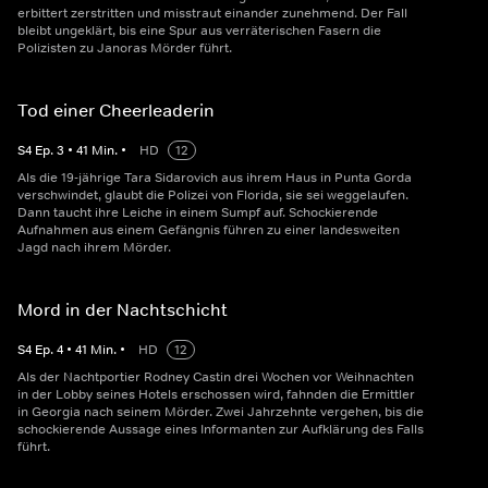
erbittert zerstritten und misstraut einander zunehmend. Der Fall
bleibt ungeklärt, bis eine Spur aus verräterischen Fasern die
Polizisten zu Janoras Mörder führt.
Tod einer Cheerleaderin
S
4
Ep.
3
•
41
Min.
•
HD
12
Als die 19-jährige Tara Sidarovich aus ihrem Haus in Punta Gorda
verschwindet, glaubt die Polizei von Florida, sie sei weggelaufen.
Dann taucht ihre Leiche in einem Sumpf auf. Schockierende
Aufnahmen aus einem Gefängnis führen zu einer landesweiten
Jagd nach ihrem Mörder.
Mord in der Nachtschicht
S
4
Ep.
4
•
41
Min.
•
HD
12
Als der Nachtportier Rodney Castin drei Wochen vor Weihnachten
in der Lobby seines Hotels erschossen wird, fahnden die Ermittler
in Georgia nach seinem Mörder. Zwei Jahrzehnte vergehen, bis die
schockierende Aussage eines Informanten zur Aufklärung des Falls
führt.