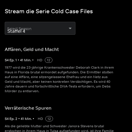
Stream die Serie Cold Case Files
Select Season
Affären, Geld und Macht
S
4
Ep.
1
•
41
Min.
•
HD
12
1977 wird die 23-jährige Krankenschwester Deborah Clark in ihrem
Haus in Florida brutal ermordet aufgefunden. Die Ermittler stoßen
auf eine Affäre, eine sitzengelassene Ehefrau und ein Netz aus
Geld und Macht, aber keinen konkreten Verdächtigen. Es wird 40
Jahre dauern und fortschrittliche DNA-Tests erfordern, um Debs
Mörder zu entlarven.
Verräterische Spuren
S
4
Ep.
2
•
41
Min.
•
HD
12
Als die geliebte Mutter und Schwester Janora Stevens brutal
erstochen in ihrem Haus in Tulsa aufgefunden wird, ist ihre Familie