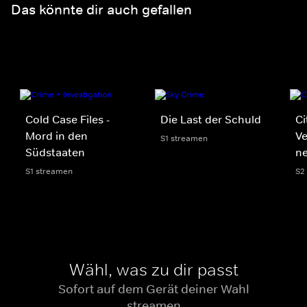
Das könnte dir auch gefallen
Cold Case Files -
Die Last der Schuld
Ci
Mord in den
V
S1 streamen
Südstaaten
n
S1 streamen
S2
Wähl, was zu dir passt
Sofort auf dem Gerät deiner Wahl
streamen