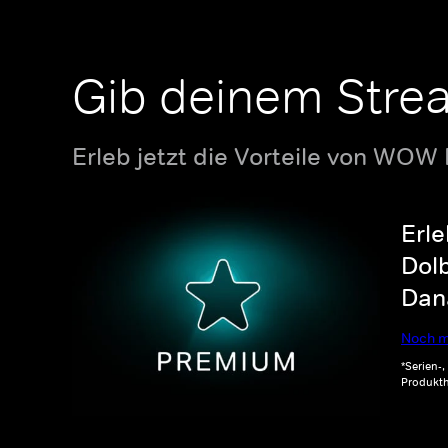
Gib deinem Stre
Erleb jetzt die Vorteile von WOW
Erle
Dolb
Dana
Noch m
*Serien-
Produkth