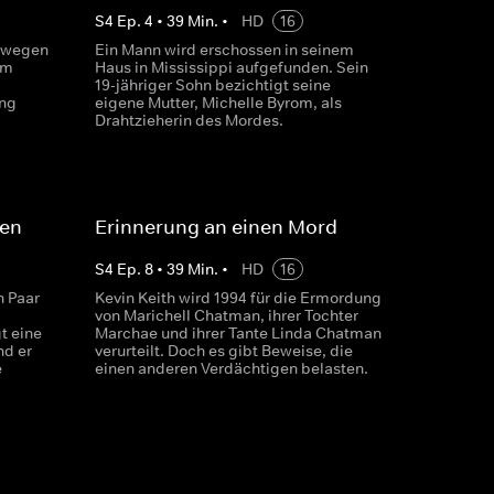
S
4
Ep.
4
•
39
Min.
•
HD
16
d wegen
Ein Mann wird erschossen in seinem
Um
Haus in Mississippi aufgefunden. Sein
19-jähriger Sohn bezichtigt seine
ung
eigene Mutter, Michelle Byrom, als
Drahtzieherin des Mordes.
ten
Erinnerung an einen Mord
S
4
Ep.
8
•
39
Min.
•
HD
16
n Paar
Kevin Keith wird 1994 für die Ermordung
von Marichell Chatman, ihrer Tochter
t eine
Marchae und ihrer Tante Linda Chatman
nd er
verurteilt. Doch es gibt Beweise, die
e
einen anderen Verdächtigen belasten.