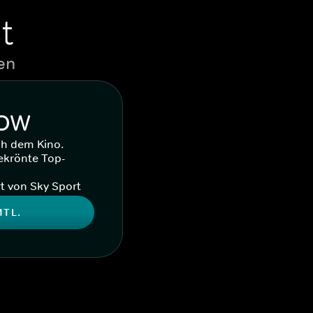
t
en
WOW
ch dem Kino.
ekrönte Top-
t von Sky Sport
MTL.