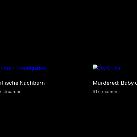
uflische Nachbarn
Murdered: Baby 
9 streamen
S1 streamen