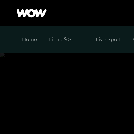
Home
Filme & Serien
Live-Sport