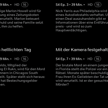
39
Min.
•
HD
16
S
4
Ep.
3
•
39
Min.
•
HD
16
ige Marlon Howell wird für
Nick Yarris aus Philadelphia wir
ung eines Zeitungsboten
eines Autodiebstahls verhaftet. 
rurteilt. Marlon beteuert
einen Deal auszuhandeln gibt er
huld und seine Familie setzt
Informationen über eine Entführ
, ihm zu helfen.
preis - und wird so zum
Hauptverdächtigen.
helllichten Tag
Mit der Kamera festgehal
39
Min.
•
HD
16
S
4
Ep.
7
•
39
Min.
•
HD
16
lds, Mitglied der
Der brutale Mord an einem junge
g El Rukn, wird für den Mord
in Florida stellt die Polizei vor ein
nnern in Chicagos South
Rätsel. Monate später beschuldig
ilt. Später stellt sich heraus:
Frau ihren Ex-Geliebten der Tat u
r hat Bestechungsgelder
wird verurteilt. Ist er der gesucht
en.
Mörder?