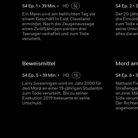
S
4
Ep.
1
•
39
Min.
•
HD
16
S
4
Ep.
2
•
Ein Mann wird am helllichten Tag vor
Der 20-jähr
einem Geschäft in East Cleveland
die Ermord
ermordet. Nach der Zeugenaussage
zum Tode ve
eines Zwölfjährigen werden drei
seine Unsc
Teenager verhaftet und zum Tode
alles daran
verurteilt.
Beweismittel
Mord am 
S
4
Ep.
5
•
39
Min.
•
HD
16
S
4
Ep.
6
•
Larry Swearingen wird im Jahr 2000 für
Nathson Fie
den Mord an einer 19-jährigen Studentin
Straßengan
zum Tode verurteilt. Bis zu seiner
an zwei Mä
Exekution 2019 beteuerte er seine
Side verurte
Unschuld.
Der Richte
angenomm