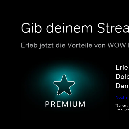
Gib deinem Stre
Erleb jetzt die Vorteile von WOW
Erle
Dolb
Dana
Noch m
*Serien-
Produkth