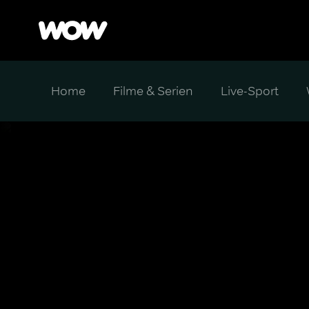
Home
Filme & Serien
Live-Sport