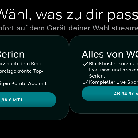
Wähl, was zu dir pass
ofort auf dem Gerät deiner Wahl stream
Serien
Alles von 
urz nach dem Kino
Blockbuster kurz na
Exklusive und preisg
preisgekrönte Top-
Serien.
Kompletter Live-Spor
igen Kombi-Abo mit
AB 34,97 
,98 € MTL.