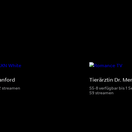
anford
Tierärztin Dr. Me
2 streamen
S5-8 verfügbar bis 1 S
S9 streamen