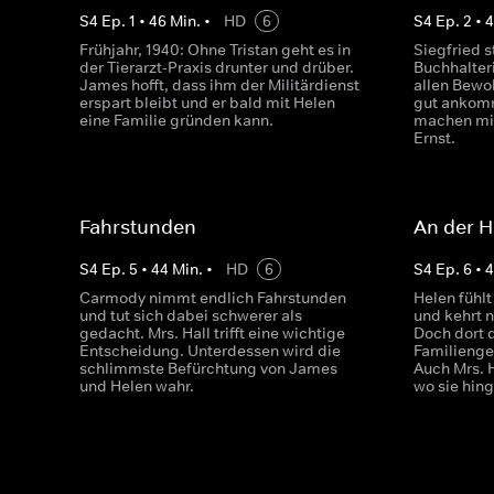
S
4
Ep.
1
•
46
Min.
•
HD
6
S
4
Ep.
2
•
Frühjahr, 1940: Ohne Tristan geht es in
Siegfried s
der Tierarzt-Praxis drunter und drüber.
Buchhalteri
James hofft, dass ihm der Militärdienst
allen Bewo
erspart bleibt und er bald mit Helen
gut ankom
eine Familie gründen kann.
machen mit
Ernst.
Fahrstunden
An der H
S
4
Ep.
5
•
44
Min.
•
HD
6
S
4
Ep.
6
•
Carmody nimmt endlich Fahrstunden
Helen fühlt
und tut sich dabei schwerer als
und kehrt 
gedacht. Mrs. Hall trifft eine wichtige
Doch dort 
Entscheidung. Unterdessen wird die
Familienge
schlimmste Befürchtung von James
Auch Mrs. 
und Helen wahr.
wo sie hing