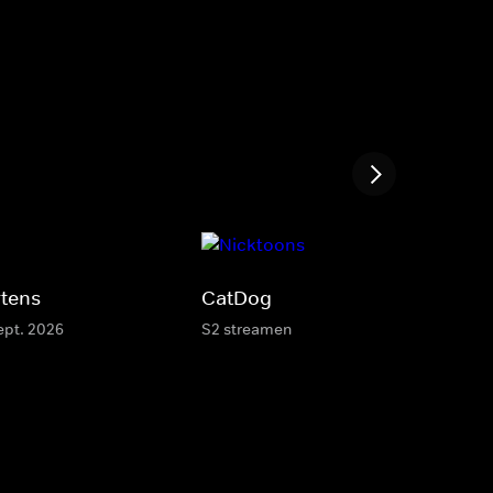
rtens
CatDog
ept. 2026
S2 streamen