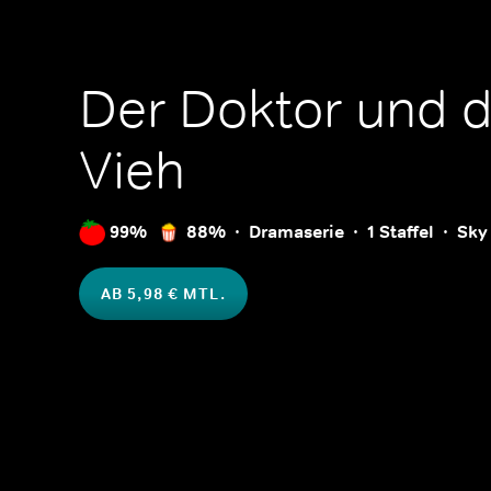
Der Doktor und d
Vieh
99%
88%
Dramaserie
1 Staffel
Sky
AB 5,98 € MTL.