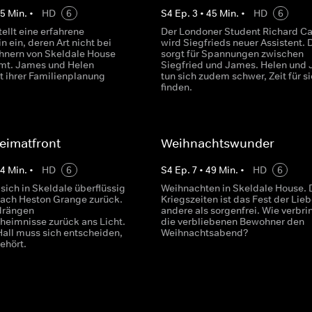
45
Min.
•
HD
6
S
4
Ep.
3
•
45
Min.
•
HD
6
tellt eine erfahrene
Der Londoner Student Richard C
n ein, deren Art nicht bei
wird Siegfrieds neuer Assistent. 
hnern von Skeldale House
sorgt für Spannungen zwischen
mt. James und Helen
Siegfried und James. Helen und
 ihrer Familienplanung
tun sich zudem schwer, Zeit für si
finden.
eimatfront
Weihnachtswunder
44
Min.
•
HD
6
S
4
Ep.
7
•
49
Min.
•
HD
6
 sich in Skeldale überflüssig
Weihnachten in Skeldale House. 
nach Heston Grange zurück.
Kriegszeiten ist das Fest der Lieb
drängen
andere als sorgenfrei. Wie verbr
heimnisse zurück ans Licht.
die verbliebenen Bewohner den
Hall muss sich entscheiden,
Weihnachtsabend?
ehört.