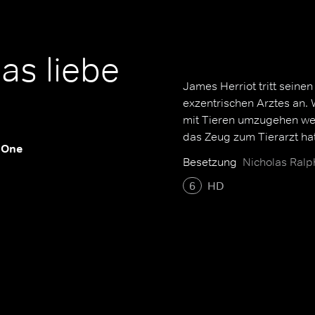
as liebe
James Herriot tritt seinen
exzentrischen Arztes an.
mit Tieren umzugehen wei
das Zeug zum Tierarzt hat
 One
Besetzung
Nicholas Ral
6
HD