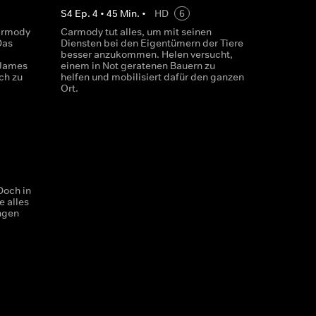
S
4
Ep.
4
•
45
Min.
•
HD
6
armody
Carmody tut alles, um mit seinen
Das
Diensten bei den Eigentümern der Tiere
besser anzukommen. Helen versucht,
 James
einem in Not geratenen Bauern zu
ch zu
helfen und mobilisiert dafür den ganzen
Ort.
Doch in
e alles
ingen