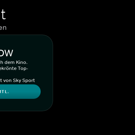
t
en
WOW
ch dem Kino.
ekrönte Top-
t von Sky Sport
MTL.