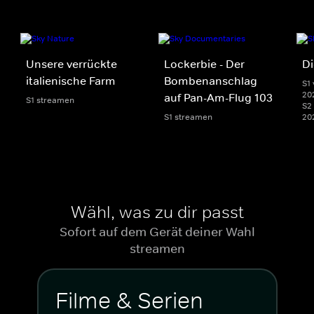
Unsere verrückte
Lockerbie - Der
D
italienische Farm
Bombenanschlag
S1 
20
auf Pan-Am-Flug 103
S1 streamen
S2 
S1 streamen
20
Wähl, was zu dir passt
Sofort auf dem Gerät deiner Wahl
streamen
Filme & Serien