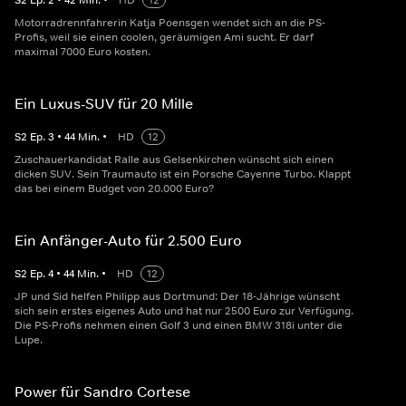
S
2
Ep.
2
•
42
Min.
•
HD
12
Motorradrennfahrerin Katja Poensgen wendet sich an die PS-
Profis, weil sie einen coolen, geräumigen Ami sucht. Er darf
maximal 7000 Euro kosten.
Ein Luxus-SUV für 20 Mille
S
2
Ep.
3
•
44
Min.
•
HD
12
Zuschauerkandidat Ralle aus Gelsenkirchen wünscht sich einen
dicken SUV. Sein Traumauto ist ein Porsche Cayenne Turbo. Klappt
das bei einem Budget von 20.000 Euro?
Ein Anfänger-Auto für 2.500 Euro
S
2
Ep.
4
•
44
Min.
•
HD
12
JP und Sid helfen Philipp aus Dortmund: Der 18-Jährige wünscht
sich sein erstes eigenes Auto und hat nur 2500 Euro zur Verfügung.
Die PS-Profis nehmen einen Golf 3 und einen BMW 318i unter die
Lupe.
Power für Sandro Cortese