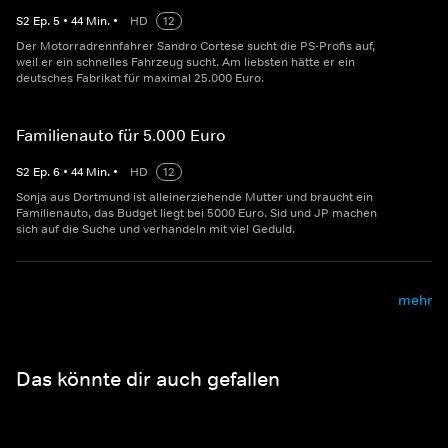
S
2
Ep.
5
•
44
Min.
•
HD
12
Der Motorradrennfahrer Sandro Cortese sucht die PS-Profis auf,
weil er ein schnelles Fahrzeug sucht. Am liebsten hätte er ein
deutsches Fabrikat für maximal 25.000 Euro.
Familienauto für 5.000 Euro
S
2
Ep.
6
•
44
Min.
•
HD
12
Sonja aus Dortmund ist alleinerziehende Mutter und braucht ein
Familienauto, das Budget liegt bei 5000 Euro. Sid und JP machen
sich auf die Suche und verhandeln mit viel Geduld.
mehr
Das könnte dir auch gefallen