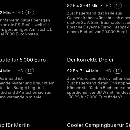
S
2
Ep.
3
•
44
Min.
•
HD
12
42
Min.
•
HD
12
Zuschauerkandidat Ralle aus
Gelsenkirchen wünscht sich eine
nnfahrerin Katja Poensgen
dicken SUV. Sein Traumauto ist e
 an die PS-Profis, weil sie
Porsche Cayenne Turbo. Klappt d
en, geräumigen Ami sucht. Er
einem Budget von 20.000 Euro?
al 7000 Euro kosten.
auto für 5.000 Euro
Der korrekte Dreier
44
Min.
•
HD
12
S
2
Ep.
7
•
44
Min.
•
HD
12
Dortmund ist
Jean Pierre und Sidney helfen d
ehende Mutter und braucht ein
Zuschauerkandidaten Christophe
o, das Budget liegt bei
Können sie für den Bochumer ein
 Sid und JP machen sich auf
sportlichen 3er BMW mit mindes
und verhandeln mit viel
150 PS für 7.000 Euro finden?
up für Martin
Cooler Campingbus für S