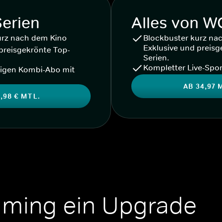
Serien
Alles von 
urz nach dem Kino
Blockbuster kurz na
Exklusive und preisg
preisgekrönte Top-
Serien.
Kompletter Live-Spor
igen Kombi-Abo mit
AB 34,97 
,98 € MTL.
aming ein Upgrade