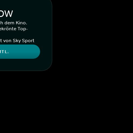
WOW
ch dem Kino.
ekrönte Top-
t von Sky Sport
MTL.