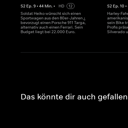
S
2
Ep.
9
•
44
Min.
•
HD
12
S
2
Ep.
10
•
Soldat Heiko wünscht sich einen
Harley-Fahr
Sportwagen aus den 80er-Jahren ¿
amerikanis
bevorzugt einen Porsche 911 Targa,
sein Bike t
alternativ auch einen Ferrari. Sein
Profis präs
Budget liegt bei 22.000 Euro.
Silverado 
Das könnte dir auch gefallen