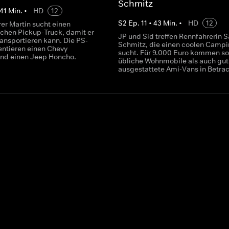
Schmitz
41
Min.
•
HD
12
S
2
Ep.
11
•
43
Min.
•
HD
12
er Martin sucht einen
chen Pickup-Truck, damit er
JP und Sid treffen Rennfahrerin 
ransportieren kann. Die PS-
Schmitz, die einen coolen Camp
entieren einen Chevy
sucht. Für 9.000 Euro kommen s
und einen Jeep Honcho.
übliche Wohnmobile als auch gut
ausgestattete Ami-Vans in Betrac