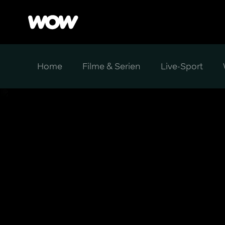
Home
Filme & Serien
Live-Sport