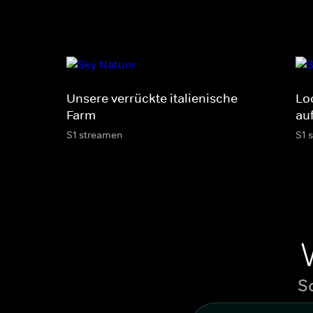
Unsere verrückte italienische
Lo
Farm
au
S1 streamen
S1 
S