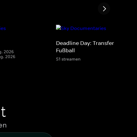
Deadline Day: Transfer-Krimi i
Fußball
g. 2026
ug. 2026
S1 streamen
t
en