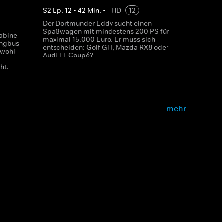
S
2
Ep.
12
•
42
Min.
•
HD
12
Der Dortmunder Eddy sucht einen
Spaßwagen mit mindestens 200 PS für
Sabine
maximal 15.000 Euro. Er muss sich
ingbus
entscheiden: Golf GTI, Mazda RX8 oder
owohl
Audi TT Coupé?
ht.
mehr