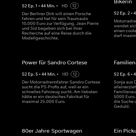
Bikerin
S
2
Ep.
1
•
44
Min.
•
HD
12
S
2
Ep.
2
•
Der Berliner Dirk will einen Porsche
fahren und hat für sein Traumauto
Motorradre
10.000 Euro zur Verfügung. Jean Pierre
wendet sich
und Sid begeben sich bei ihrer
einen cool
Recherche auf eine Reise durch die
darf maxim
Modellgeschichte.
Power für Sandro Cortese
Familien
S
2
Ep.
5
•
44
Min.
•
HD
12
S
2
Ep.
6
•
Der Motorradrennfahrer Sandro Cortese
Sonja aus 
sucht die PS-Profis auf, weil er ein
alleinerzi
schnelles Fahrzeug sucht. Am liebsten
Familienaut
hätte er ein deutsches Fabrikat für
5000 Euro.
maximal 25.000 Euro.
die Suche 
Geduld.
80er Jahre-Sportwagen
Ein Pick