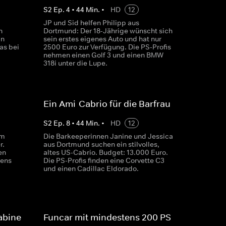
S
2
Ep.
4
•
44
Min.
•
HD
12
JP und Sid helfen Philipp aus
n
Dortmund: Der 18-Jährige wünscht sich
in
sein erstes eigenes Auto und hat nur
as bei
2500 Euro zur Verfügung. Die PS-Profis
nehmen einen Golf 3 und einen BMW
318i unter die Lupe.
Ein Ami-Cabrio für die Barfrau
S
2
Ep.
8
•
44
Min.
•
HD
12
em
Die Barkeeperinnen Janine und Jessica
r.
aus Dortmund suchen ein stilvolles,
en
altes US-Cabrio. Budget: 13.000 Euro.
tens
Die PS-Profis finden eine Corvette C3
und einen Cadillac Eldorado.
abine
Funcar mit mindestens 200 PS