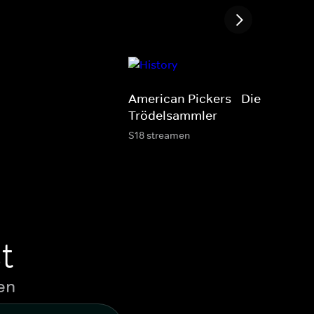
American Pickers - Die
Trödelsammler
S18 streamen
t
en