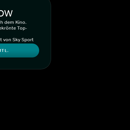
WOW
ch dem Kino.
ekrönte Top-
t von Sky Sport
MTL.