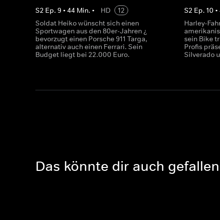
S
2
Ep.
9
•
44
Min.
•
HD
12
S
2
Ep.
10
•
Soldat Heiko wünscht sich einen
Harley-Fahr
Sportwagen aus den 80er-Jahren ¿
amerikanis
bevorzugt einen Porsche 911 Targa,
sein Bike t
alternativ auch einen Ferrari. Sein
Profis präs
Budget liegt bei 22.000 Euro.
Silverado 
Das könnte dir auch gefallen