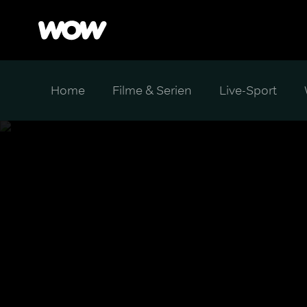
Home
Filme & Serien
Live-Sport