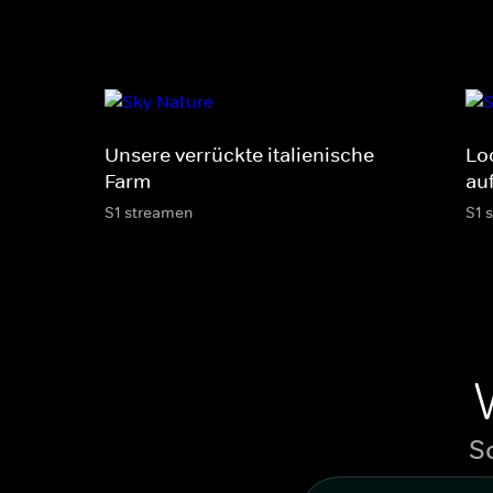
Unsere verrückte italienische
Lo
Farm
au
S1 streamen
S1 
S