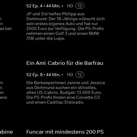
S
2
Ep.
4
•
44
Min.
•
HD
12
JP und Sid helfen Philipp aus
n
Dortmund: Der 18-Jährige wünscht sich
in
sein erstes eigenes Auto und hat nur
as bei
2500 Euro zur Verfügung. Die PS-Profis
nehmen einen Golf 3 und einen BMW
318i unter die Lupe.
Ein Ami-Cabrio für die Barfrau
S
2
Ep.
8
•
44
Min.
•
HD
12
em
Die Barkeeperinnen Janine und Jessica
r.
aus Dortmund suchen ein stilvolles,
en
altes US-Cabrio. Budget: 13.000 Euro.
tens
Die PS-Profis finden eine Corvette C3
und einen Cadillac Eldorado.
abine
Funcar mit mindestens 200 PS