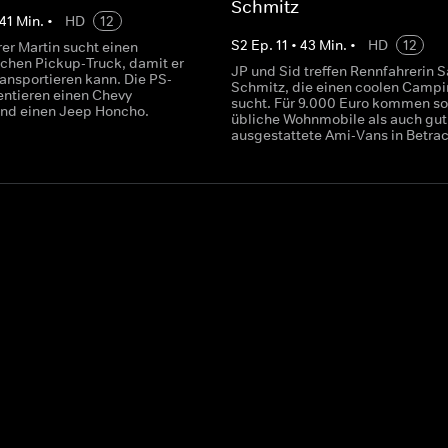
Schmitz
41
Min.
•
HD
12
S
2
Ep.
11
•
43
Min.
•
HD
12
er Martin sucht einen
chen Pickup-Truck, damit er
JP und Sid treffen Rennfahrerin 
ransportieren kann. Die PS-
Schmitz, die einen coolen Camp
entieren einen Chevy
sucht. Für 9.000 Euro kommen s
und einen Jeep Honcho.
übliche Wohnmobile als auch gut
ausgestattete Ami-Vans in Betrac