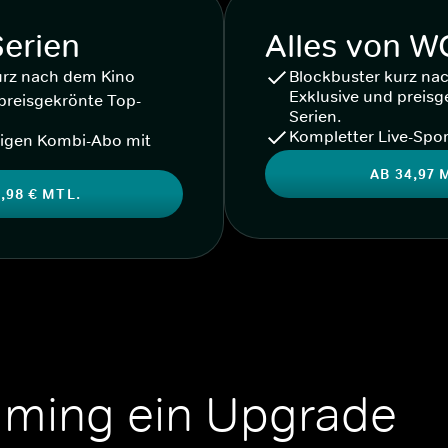
Serien
Alles von 
urz nach dem Kino
Blockbuster kurz na
Exklusive und preisg
preisgekrönte Top-
Serien.
Kompletter Live-Spor
igen Kombi-Abo mit
AB 34,97 
,98 € MTL.
aming ein Upgrade