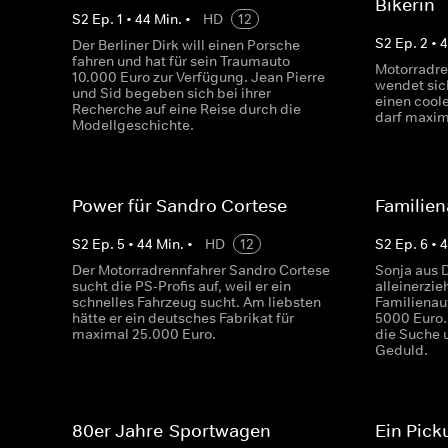
Bikerin
S
2
Ep.
1
•
44
Min.
•
HD
12
S
2
Ep.
2
•
Der Berliner Dirk will einen Porsche
fahren und hat für sein Traumauto
Motorradre
10.000 Euro zur Verfügung. Jean Pierre
wendet sich
und Sid begeben sich bei ihrer
einen cool
Recherche auf eine Reise durch die
darf maxim
Modellgeschichte.
Power für Sandro Cortese
Familien
S
2
Ep.
5
•
44
Min.
•
HD
12
S
2
Ep.
6
•
Der Motorradrennfahrer Sandro Cortese
Sonja aus 
sucht die PS-Profis auf, weil er ein
alleinerzi
schnelles Fahrzeug sucht. Am liebsten
Familienaut
hätte er ein deutsches Fabrikat für
5000 Euro.
maximal 25.000 Euro.
die Suche 
Geduld.
80er Jahre-Sportwagen
Ein Pick