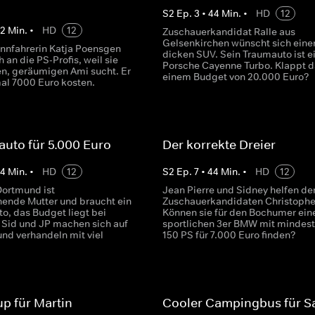
S
2
Ep.
3
•
44
Min.
•
HD
12
42
Min.
•
HD
12
Zuschauerkandidat Ralle aus
Gelsenkirchen wünscht sich eine
nnfahrerin Katja Poensgen
dicken SUV. Sein Traumauto ist e
 an die PS-Profis, weil sie
Porsche Cayenne Turbo. Klappt d
en, geräumigen Ami sucht. Er
einem Budget von 20.000 Euro?
al 7000 Euro kosten.
auto für 5.000 Euro
Der korrekte Dreier
44
Min.
•
HD
12
S
2
Ep.
7
•
44
Min.
•
HD
12
Dortmund ist
Jean Pierre und Sidney helfen d
ehende Mutter und braucht ein
Zuschauerkandidaten Christophe
o, das Budget liegt bei
Können sie für den Bochumer ein
 Sid und JP machen sich auf
sportlichen 3er BMW mit mindes
und verhandeln mit viel
150 PS für 7.000 Euro finden?
up für Martin
Cooler Campingbus für S