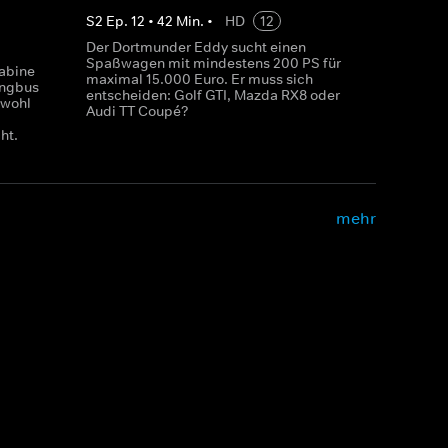
S
2
Ep.
12
•
42
Min.
•
HD
12
Der Dortmunder Eddy sucht einen
Spaßwagen mit mindestens 200 PS für
Sabine
maximal 15.000 Euro. Er muss sich
ingbus
entscheiden: Golf GTI, Mazda RX8 oder
owohl
Audi TT Coupé?
ht.
mehr