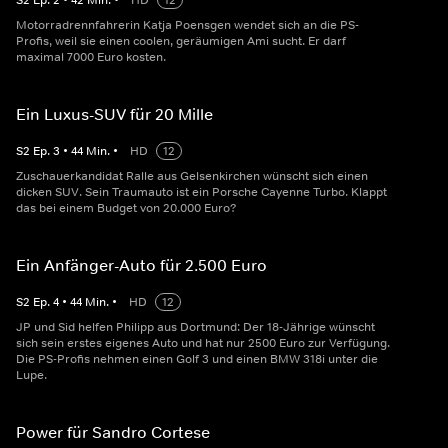
S
2
Ep.
2
•
42
Min.
•
HD
12
Motorradrennfahrerin Katja Poensgen wendet sich an die PS-
Profis, weil sie einen coolen, geräumigen Ami sucht. Er darf
maximal 7000 Euro kosten.
Ein Luxus-SUV für 20 Mille
S
2
Ep.
3
•
44
Min.
•
HD
12
Zuschauerkandidat Ralle aus Gelsenkirchen wünscht sich einen
dicken SUV. Sein Traumauto ist ein Porsche Cayenne Turbo. Klappt
das bei einem Budget von 20.000 Euro?
Ein Anfänger-Auto für 2.500 Euro
S
2
Ep.
4
•
44
Min.
•
HD
12
JP und Sid helfen Philipp aus Dortmund: Der 18-Jährige wünscht
sich sein erstes eigenes Auto und hat nur 2500 Euro zur Verfügung.
Die PS-Profis nehmen einen Golf 3 und einen BMW 318i unter die
Lupe.
Power für Sandro Cortese