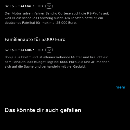
S
2
Ep.
5
•
44
Min.
•
HD
12
Der Motorradrennfahrer Sandro Cortese sucht die PS-Profis auf,
weil er ein schnelles Fahrzeug sucht. Am liebsten hätte er ein
deutsches Fabrikat für maximal 25.000 Euro.
Familienauto für 5.000 Euro
S
2
Ep.
6
•
44
Min.
•
HD
12
Sonja aus Dortmund ist alleinerziehende Mutter und braucht ein
Familienauto, das Budget liegt bei 5000 Euro. Sid und JP machen
sich auf die Suche und verhandeln mit viel Geduld.
mehr
Das könnte dir auch gefallen