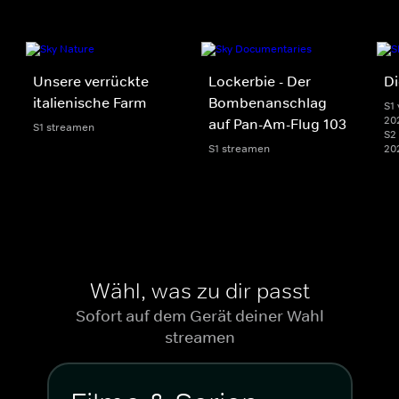
Unsere verrückte
Lockerbie - Der
D
italienische Farm
Bombenanschlag
S1 
20
auf Pan-Am-Flug 103
S1 streamen
S2 
S1 streamen
20
Wähl, was zu dir passt
Sofort auf dem Gerät deiner Wahl
streamen