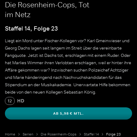
Die Rosenheim-Cops, Tot
im Netz
Staffel 14, Folge 23
Liegt ein Mord unter Fischer-Kollegen vor? Karl Gmeinwieser und
Georg Dachs lagen seit langem im Streit über die vereinbarte
Fangquote. Jetzt ist Dachs tot, erschlagen mit einem Ruder. Oder
hat Marlies Wimmer ihren Verlobten erschlagen, weil er hinter ihre
Affäre gekommen war? Inzwischen suchen Polizeichef Achtziger
und Marie händeringend nach Nachwuchskandidaten für das
Stipendium an der Musikakademie. Unerwartete Hilfe bekommen
beide von den neuen Kollegen Sebastian König.
HD
12
AB 5,98 € MTL.
Home
Serien
Die Rosenheim-Cops
Staffel 14
Folge 23