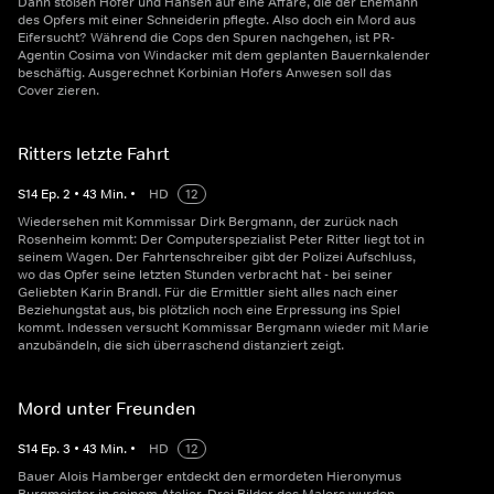
Dann stoßen Hofer und Hansen auf eine Affäre, die der Ehemann
des Opfers mit einer Schneiderin pflegte. Also doch ein Mord aus
Eifersucht? Während die Cops den Spuren nachgehen, ist PR-
Agentin Cosima von Windacker mit dem geplanten Bauernkalender
beschäftig. Ausgerechnet Korbinian Hofers Anwesen soll das
Cover zieren.
Ritters letzte Fahrt
S
14
Ep.
2
•
43
Min.
•
HD
12
Wiedersehen mit Kommissar Dirk Bergmann, der zurück nach
Rosenheim kommt: Der Computerspezialist Peter Ritter liegt tot in
seinem Wagen. Der Fahrtenschreiber gibt der Polizei Aufschluss,
wo das Opfer seine letzten Stunden verbracht hat - bei seiner
Geliebten Karin Brandl. Für die Ermittler sieht alles nach einer
Beziehungstat aus, bis plötzlich noch eine Erpressung ins Spiel
kommt. Indessen versucht Kommissar Bergmann wieder mit Marie
anzubändeln, die sich überraschend distanziert zeigt.
Mord unter Freunden
S
14
Ep.
3
•
43
Min.
•
HD
12
Bauer Alois Hamberger entdeckt den ermordeten Hieronymus