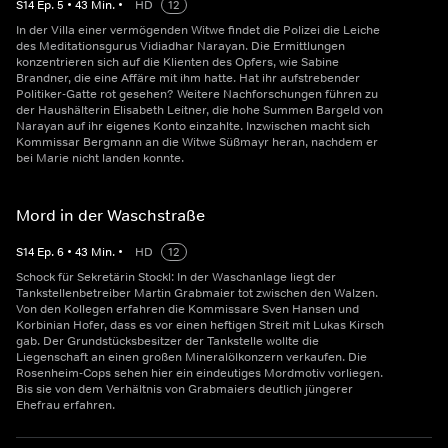
S
14
Ep.
5
•
43
Min.
•
HD
12
In der Villa einer vermögenden Witwe findet die Polizei die Leiche
des Meditationsgurus Vidiadhar Narayan. Die Ermittlungen
konzentrieren sich auf die Klienten des Opfers, wie Sabine
Brandner, die eine Affäre mit ihm hatte. Hat ihr aufstrebender
Politiker-Gatte rot gesehen? Weitere Nachforschungen führen zu
der Haushälterin Elisabeth Leitner, die hohe Summen Bargeld von
Narayan auf ihr eigenes Konto einzahlte. Inzwischen macht sich
Kommissar Bergmann an die Witwe Süßmayr heran, nachdem er
bei Marie nicht landen konnte.
Mord in der Waschstraße
S
14
Ep.
6
•
43
Min.
•
HD
12
Schock für Sekretärin Stockl: In der Waschanlage liegt der
Tankstellenbetreiber Martin Grabmaier tot zwischen den Walzen.
Von den Kollegen erfahren die Kommissare Sven Hansen und
Korbinian Hofer, dass es vor einen heftigen Streit mit Lukas Kirsch
gab. Der Grundstücksbesitzer der Tankstelle wollte die
Liegenschaft an einen großen Mineralölkonzern verkaufen. Die
Rosenheim-Cops sehen hier ein eindeutiges Mordmotiv vorliegen.
Bis sie von dem Verhältnis von Grabmaiers deutlich jüngerer
Ehefrau erfahren.