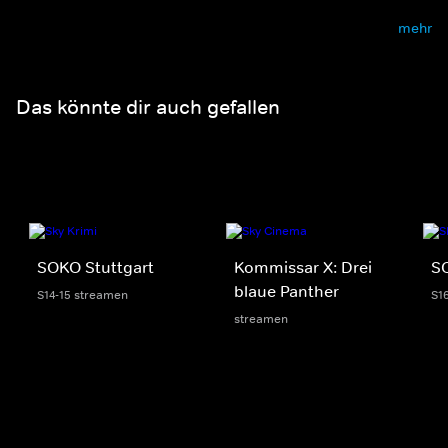
mehr
Das könnte dir auch gefallen
SOKO Stuttgart
Kommissar X: Drei
S
blaue Panther
S14-15 streamen
S1
streamen