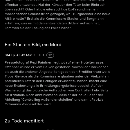
Burgmeister in seinem Atelier. Drei Bilder des Malers wurden
offenbar entwendet. Hat der Künstler den Täter beim Einbruch
überrascht? Oder hat die eifersüchtige Ex-Freundin einen
mörderischen Schlussstrich gezogen, weil Burgmeister eine neue
Affäre hatte? Erst als die Kommissare Stadler und Bergmann
erfahren, was es mit den entwendeten Bildern auf sich hat,
kommen sie der Lösung des Falles näher.
Ein Star, ein Bild, ein Mord
S
14
Ep.
4
•
43
Min.
•
HD
12
Pressefotograf Pepi Paintner liegt tot auf einer Hotelterrasse.
Offenbar wurde er vom Balkon gestoßen. Sowohl der Barkeeper
als auch die anderen Angestellten geben den Ermittlern wertvolle
Tipps. Gerade als die Kommissare glauben unter der Vielzahl an
potentiellen Tätern den richtigen erwischt zu haben, macht eine
neue Entdeckung alle Ermittlungsergebnisse obsolet. Auf der
Wache sorgt das plötzliche Auftauchen von Controller Felix Seitz
für Irritation. Noch ahnt niemand, dass er der neue Leiter der
Abteilung "Controlling Außendienststellen" und damit Patrizia
Ortmanns Vorgesetzter wird.
Zu Tode meditiert