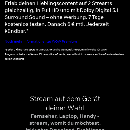
Erleb deinen Lieblingscontent auf 2 Streams
gleichzeitig, in Full HD und mit Dolby Digital 5.1
Surround Sound – ohne Werbung. 7 Tage
kostenlos testen. Danach 6 € mtl. Jederzeit
kündbar.*
Noch mehr Informationen zu WOW Premium
*Serien-, Filme- und Sport-Inhalte auf Abruf sind werbefrei. Programmhinweise für WOW
Programminhalte wie Serien, Filme und Live-Events, sowie Produkthinweise auf Live-Sendern bleiben
davon unberührt.
Stream auf dem Gerät
deiner Wahl
Fernseher, Laptop, Handy -
stream, womit du möchtest.
Inklusive Download-Funktionen