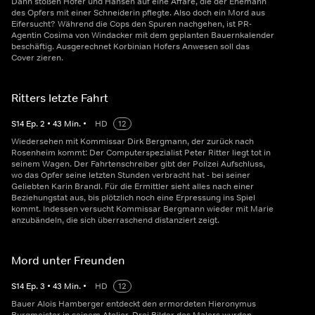
Dann stoßen Hofer und Hansen auf eine Affäre, die der Ehemann
des Opfers mit einer Schneiderin pflegte. Also doch ein Mord aus
Eifersucht? Während die Cops den Spuren nachgehen, ist PR-
Agentin Cosima von Windacker mit dem geplanten Bauernkalender
beschäftig. Ausgerechnet Korbinian Hofers Anwesen soll das
Cover zieren.
Ritters letzte Fahrt
S
14
Ep.
2
•
43
Min.
•
HD
12
Wiedersehen mit Kommissar Dirk Bergmann, der zurück nach
Rosenheim kommt: Der Computerspezialist Peter Ritter liegt tot in
seinem Wagen. Der Fahrtenschreiber gibt der Polizei Aufschluss,
wo das Opfer seine letzten Stunden verbracht hat - bei seiner
Geliebten Karin Brandl. Für die Ermittler sieht alles nach einer
Beziehungstat aus, bis plötzlich noch eine Erpressung ins Spiel
kommt. Indessen versucht Kommissar Bergmann wieder mit Marie
anzubändeln, die sich überraschend distanziert zeigt.
Mord unter Freunden
S
14
Ep.
3
•
43
Min.
•
HD
12
Bauer Alois Hamberger entdeckt den ermordeten Hieronymus