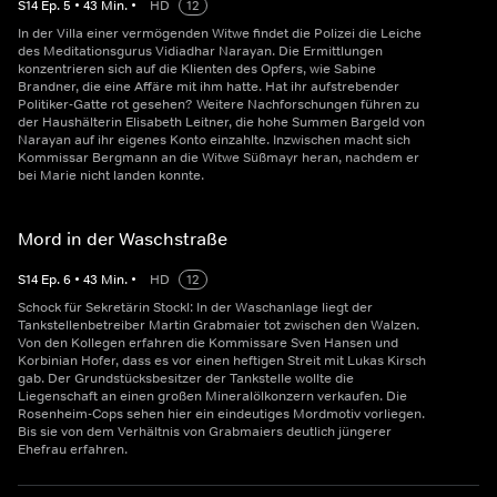
S
14
Ep.
5
•
43
Min.
•
HD
12
In der Villa einer vermögenden Witwe findet die Polizei die Leiche
des Meditationsgurus Vidiadhar Narayan. Die Ermittlungen
konzentrieren sich auf die Klienten des Opfers, wie Sabine
Brandner, die eine Affäre mit ihm hatte. Hat ihr aufstrebender
Politiker-Gatte rot gesehen? Weitere Nachforschungen führen zu
der Haushälterin Elisabeth Leitner, die hohe Summen Bargeld von
Narayan auf ihr eigenes Konto einzahlte. Inzwischen macht sich
Kommissar Bergmann an die Witwe Süßmayr heran, nachdem er
bei Marie nicht landen konnte.
Mord in der Waschstraße
S
14
Ep.
6
•
43
Min.
•
HD
12
Schock für Sekretärin Stockl: In der Waschanlage liegt der
Tankstellenbetreiber Martin Grabmaier tot zwischen den Walzen.
Von den Kollegen erfahren die Kommissare Sven Hansen und
Korbinian Hofer, dass es vor einen heftigen Streit mit Lukas Kirsch
gab. Der Grundstücksbesitzer der Tankstelle wollte die
Liegenschaft an einen großen Mineralölkonzern verkaufen. Die
Rosenheim-Cops sehen hier ein eindeutiges Mordmotiv vorliegen.
Bis sie von dem Verhältnis von Grabmaiers deutlich jüngerer
Ehefrau erfahren.