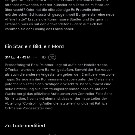
Burgmeister in seinem Atelier. Drei Bilder des Malers wurden
offenbar entwendet. Hat der Künstler den Täter beim Einbruch
überrascht? Oder hat die eifersüchtige Ex-Freundin einen
mörderischen Schlussstrich gezogen, weil Burgmeister eine neue
Affäre hatte? Erst als die Kommissare Stadler und Bergmann
erfahren, was es mit den entwendeten Bildern auf sich hat,
kommen sie der Lösung des Falles näher.
Ein Star, ein Bild, ein Mord
S
14
Ep.
4
•
43
Min.
•
HD
12
Pressefotograf Pepi Paintner liegt tot auf einer Hotelterrasse.
Offenbar wurde er vom Balkon gestoßen. Sowohl der Barkeeper
als auch die anderen Angestellten geben den Ermittlern wertvolle
Tipps. Gerade als die Kommissare glauben unter der Vielzahl an
potentiellen Tätern den richtigen erwischt zu haben, macht eine
neue Entdeckung alle Ermittlungsergebnisse obsolet. Auf der
Wache sorgt das plötzliche Auftauchen von Controller Felix Seitz
für Irritation. Noch ahnt niemand, dass er der neue Leiter der
Abteilung "Controlling Außendienststellen" und damit Patrizia
Ortmanns Vorgesetzter wird.
Zu Tode meditiert