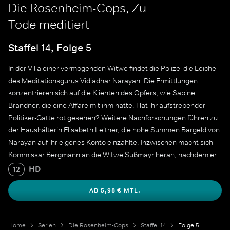
Die Rosenheim-Cops, Zu
Tode meditiert
Staffel 14, Folge 5
In der Villa einer vermögenden Witwe findet die Polizei die Leiche
des Meditationsgurus Vidiadhar Narayan. Die Ermittlungen
konzentrieren sich auf die Klienten des Opfers, wie Sabine
Brandner, die eine Affäre mit ihm hatte. Hat ihr aufstrebender
Politiker-Gatte rot gesehen? Weitere Nachforschungen führen zu
der Haushälterin Elisabeth Leitner, die hohe Summen Bargeld von
Narayan auf ihr eigenes Konto einzahlte. Inzwischen macht sich
Kommissar Bergmann an die Witwe Süßmayr heran, nachdem er
bei Marie nicht landen konnte.
HD
12
AB 5,98 € MTL.
Home
Serien
Die Rosenheim-Cops
Staffel 14
Folge 5