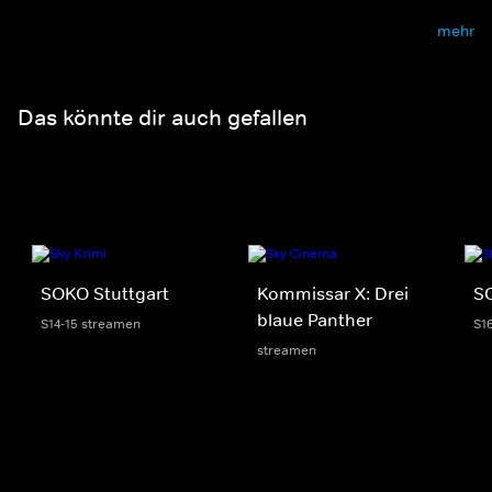
mehr
Das könnte dir auch gefallen
SOKO Stuttgart
Kommissar X: Drei
S
blaue Panther
S14-15 streamen
S1
streamen