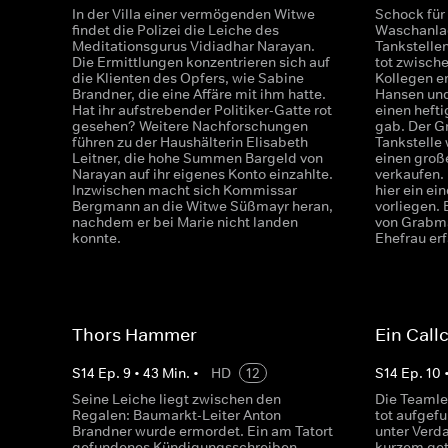
In der Villa einer vermögenden Witwe
Schock für 
findet die Polizei die Leiche des
Waschanlag
Meditationsgurus Vidiadhar Narayan.
Tankstelle
Die Ermittlungen konzentrieren sich auf
tot zwisch
die Klienten des Opfers, wie Sabine
Kollegen e
Brandner, die eine Affäre mit ihm hatte.
Hansen und
Hat ihr aufstrebender Politiker-Gatte rot
einen hefti
gesehen? Weitere Nachforschungen
gab. Der G
führen zu der Haushälterin Elisabeth
Tankstelle 
Leitner, die hohe Summen Bargeld von
einen groß
Narayan auf ihr eigenes Konto einzahlte.
verkaufen.
Inzwischen macht sich Kommissar
hier ein e
Bergmann an die Witwe Süßmayr heran,
vorliegen. 
nachdem er bei Marie nicht landen
von Grabma
konnte.
Ehefrau er
Thors Hammer
Ein Call
S
14
Ep.
9
•
43
Min.
•
HD
12
S
14
Ep.
10
Seine Leiche liegt zwischen den
Die Teamlei
Regalen: Baumarkt-Leiter Anton
tot aufgef
Brandner wurde ermordet. Ein am Tatort
unter Verd
gefundenes Kündigungsschreiben
kurzem get