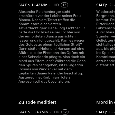
S
14
Ep.
1
•
43
Min.
•
HD
12
S
14
Ep.
2
•
Alexander Reichenberger steht
Wiedersehe
erschüttert vor der Leiche seiner Frau
Bergmann,
Bianca. Noch am Tatort treffen die
kommt: Der
Kommissare einen ersten
Ritter lieg
Tatverdächtigen: Hans-Jörg Fichtner. Er
Fahrtenschr
hatte die Hochzeit seiner Tochter von
Aufschluss,
der ermordeten Bianca ausrichten
Stunden ver
lassen und nicht gezahlt. Kam es wegen
Geliebten K
des Geldes zu einem tödlichen Streit?
sieht alles
Dann stoßen Hofer und Hansen auf eine
aus, bis pl
Affäre, die der Ehemann des Opfers mit
ins Spiel 
einer Schneiderin pflegte. Also doch ein
Kommissar
Mord aus Eifersucht? Während die Cops
anzubändel
den Spuren nachgehen, ist PR-Agentin
distanziert
Cosima von Windacker mit dem
geplanten Bauernkalender beschäftig.
Ausgerechnet Korbinian Hofers
Anwesen soll das Cover zieren.
Zu Tode meditiert
Mord in
S
14
Ep.
5
•
43
Min.
•
HD
12
S
14
Ep.
6
•