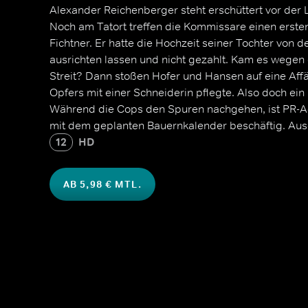
Alexander Reichenberger steht erschüttert vor der 
Noch am Tatort treffen die Kommissare einen erste
Fichtner. Er hatte die Hochzeit seiner Tochter von 
ausrichten lassen und nicht gezahlt. Kam es wegen
Streit? Dann stoßen Hofer und Hansen auf eine Aff
Opfers mit einer Schneiderin pflegte. Also doch ein
Während die Cops den Spuren nachgehen, ist PR-A
mit dem geplanten Bauernkalender beschäftig. Aus
Anwesen soll das Cover zieren.
12
HD
AB 5,98 € MTL.