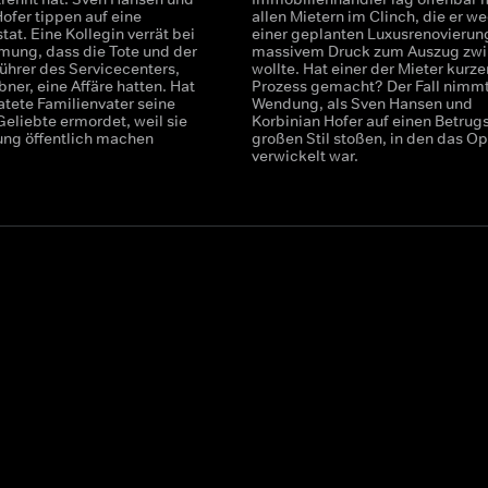
ofer tippen auf eine
allen Mietern im Clinch, die er w
at. Eine Kollegin verrät bei
einer geplanten Luxusrenovierun
mung, dass die Tote und der
massivem Druck zum Auszug zw
ührer des Servicecenters,
wollte. Hat einer der Mieter kurze
ner, eine Affäre hatten. Hat
Prozess gemacht? Der Fall nimmt
atete Familienvater seine
Wendung, als Sven Hansen und
Geliebte ermordet, weil sie
Korbinian Hofer auf einen Betrugs
ung öffentlich machen
großen Stil stoßen, in den das Op
verwickelt war.