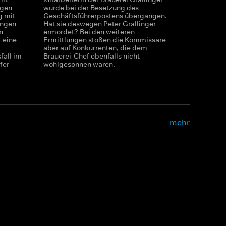
egen
wurde bei der Besetzung des
g mit
Geschäftsführerpostens übergangen.
ingen
Hat sie deswegen Peter Grallinger
n
ermordet? Bei den weiteren
 eine
Ermittlungen stoßen die Kommissare
aber auf Konkurrenten, die dem
fall im
Brauerei-Chef ebenfalls nicht
fer
wohlgesonnen waren.
mehr