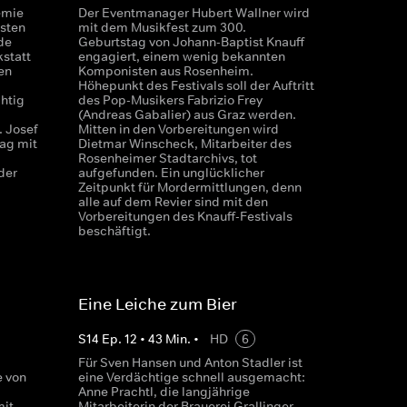
emie
Der Eventmanager Hubert Wallner wird
isten
mit dem Musikfest zum 300.
de
Geburtstag von Johann-Baptist Knauff
kstatt
engagiert, einem wenig bekannten
en
Komponisten aus Rosenheim.
Höhepunkt des Festivals soll der Auftritt
htig
des Pop-Musikers Fabrizio Frey
(Andreas Gabalier) aus Graz werden.
 Josef
Mitten in den Vorbereitungen wird
lag mit
Dietmar Winscheck, Mitarbeiter des
Rosenheimer Stadtarchivs, tot
der
aufgefunden. Ein unglücklicher
Zeitpunkt für Mordermittlungen, denn
alle auf dem Revier sind mit den
Vorbereitungen des Knauff-Festivals
beschäftigt.
Eine Leiche zum Bier
S
14
Ep.
12
•
43
Min.
•
HD
6
Für Sven Hansen und Anton Stadler ist
e von
eine Verdächtige schnell ausgemacht:
Anne Prachtl, die langjährige
mit
Mitarbeiterin der Brauerei Grallinger