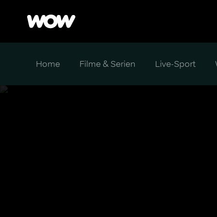
Home
Filme & Serien
Live-Sport