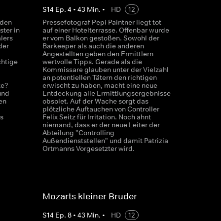
S
14
Ep.
4
•
43
Min.
•
HD
12
 den
Pressefotograf Pepi Paintner liegt tot
ter in
auf einer Hotelterrasse. Offenbar wurde
lers
er vom Balkon gestoßen. Sowohl der
der
Barkeeper als auch die anderen
Angestellten geben den Ermittlern
chtige
wertvolle Tipps. Gerade als die
Kommissare glauben unter der Vielzahl
an potentiellen Tätern den richtigen
te?
erwischt zu haben, macht eine neue
und
Entdeckung alle Ermittlungsergebnisse
en
obsolet. Auf der Wache sorgt das
,
plötzliche Auftauchen von Controller
s
Felix Seitz für Irritation. Noch ahnt
niemand, dass er der neue Leiter der
Abteilung "Controlling
Außendienststellen" und damit Patrizia
Ortmanns Vorgesetzter wird.
Mozarts kleiner Bruder
S
14
Ep.
8
•
43
Min.
•
HD
12