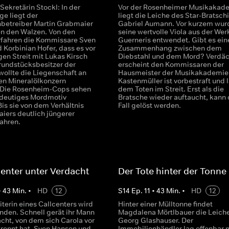
Sekretärin Stockl: In der
Vor der Rosenheimer Musikakad
e liegt der
liegt die Leiche des Star-Bratsch
nbetreiber Martin Grabmaier
Gabriel Aumann. Vor kurzem wur
en den Walzen. Von den
seine wertvolle Viola aus der Wer
rfahren die Kommissare Sven
Guerneris entwendet. Gibt es ein
 Korbinian Hofer, dass es vor
Zusammenhang zwischen dem
gen Streit mit Lukas Kirsch
Diebstahl und dem Mord? Verdäc
rundstücksbesitzer der
erscheint den Kommissaren der
wollte die Liegenschaft an
Hausmeister der Musikakademie.
en Mineralölkonzern
Kastenmüller ist vorbestraft und 
 Die Rosenheim-Cops sehen
dem Toten im Streit. Erst als die
indeutiges Mordmotiv
Bratsche wieder auftaucht, kann 
Bis sie von dem Verhältnis
Fall gelöst werden.
iers deutlich jüngerer
fahren.
center unter Verdacht
Der Tote hinter der Tonne
•
43
Min.
•
HD
12
S
14
Ep.
11
•
43
Min.
•
HD
12
terin eines Callcenters wird
Hinter einer Mülltonne findet
unden. Schnell gerät ihr Mann
Magdalena Mörtlbauer die Leich
acht, von dem sich Carola vor
Georg Glashauser. Der
rennt hat. Sven Hansen und
Immobilienhändler lag offenbar 