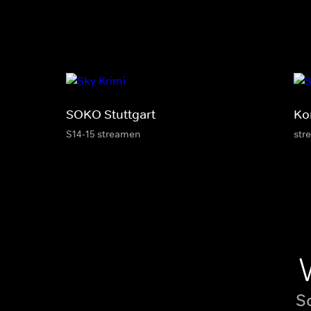
SOKO Stuttgart
Ko
S14-15 streamen
str
S