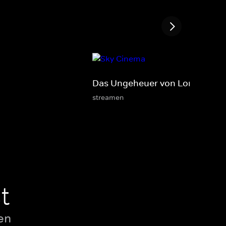
Das Ungeheuer von London Cit
streamen
t
en