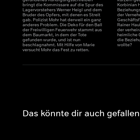
bringt die Kommissare auf die Spur des
Korbinian H
Lagervorstehers Werner Heigl und dem
Beziehungst
Bruder des Opfers, mit denen es Streit
der Verneh
gab. Polizist Mohr hat derweil ein ganz
Geschäftsf
anderes Problem. Die Deko für den Ball
Rainer Haub
der Freiwilligen Feuerwehr stammt aus
der verheir
dem Baumarkt, in dem der Tote
heimliche 
gefunden wurde, und ist nun
die Bezieh
beschlagnahmt. Mit Hilfe von Marie
wollte?
versucht Mohr das Fest zu retten.
Das könnte dir auch gefallen