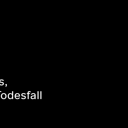
s,
odesfall