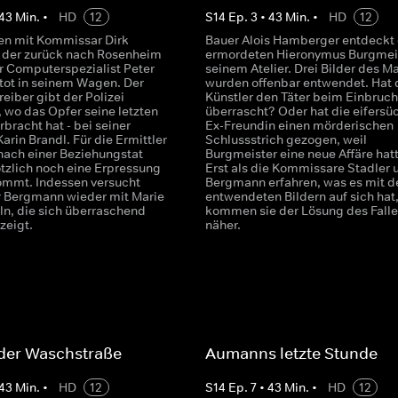
43
Min.
•
HD
12
S
14
Ep.
3
•
43
Min.
•
HD
12
n mit Kommissar Dirk
Bauer Alois Hamberger entdeckt
 der zurück nach Rosenheim
ermordeten Hieronymus Burgmeis
 Computerspezialist Peter
seinem Atelier. Drei Bilder des Ma
t tot in seinem Wagen. Der
wurden offenbar entwendet. Hat 
eiber gibt der Polizei
Künstler den Täter beim Einbruch
 wo das Opfer seine letzten
überrascht? Oder hat die eifersü
bracht hat - bei seiner
Ex-Freundin einen mörderischen
arin Brandl. Für die Ermittler
Schlussstrich gezogen, weil
 nach einer Beziehungstat
Burgmeister eine neue Affäre hat
ötzlich noch eine Erpressung
Erst als die Kommissare Stadler 
kommt. Indessen versucht
Bergmann erfahren, was es mit d
 Bergmann wieder mit Marie
entwendeten Bildern auf sich hat
n, die sich überraschend
kommen sie der Lösung des Falle
 zeigt.
näher.
 der Waschstraße
Aumanns letzte Stunde
43
Min.
•
HD
12
S
14
Ep.
7
•
43
Min.
•
HD
12