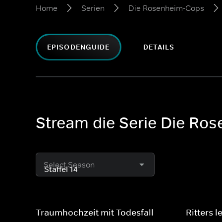
Home
Serien
Die Rosenheim-Cops
EPISODENGUIDE
DETAILS
Stream die Serie Die Ros
Select Season
Traumhochzeit mit Todesfall
Ritters l