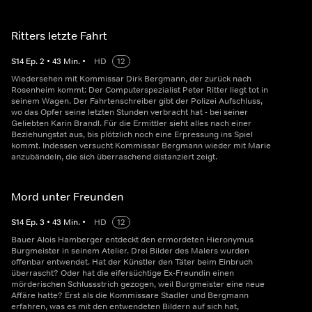
Ritters letzte Fahrt
S
14
Ep.
2
•
43
Min.
•
HD
12
Wiedersehen mit Kommissar Dirk Bergmann, der zurück nach
Rosenheim kommt: Der Computerspezialist Peter Ritter liegt tot in
seinem Wagen. Der Fahrtenschreiber gibt der Polizei Aufschluss,
wo das Opfer seine letzten Stunden verbracht hat - bei seiner
Geliebten Karin Brandl. Für die Ermittler sieht alles nach einer
Beziehungstat aus, bis plötzlich noch eine Erpressung ins Spiel
kommt. Indessen versucht Kommissar Bergmann wieder mit Marie
anzubändeln, die sich überraschend distanziert zeigt.
Mord unter Freunden
S
14
Ep.
3
•
43
Min.
•
HD
12
Bauer Alois Hamberger entdeckt den ermordeten Hieronymus
Burgmeister in seinem Atelier. Drei Bilder des Malers wurden
offenbar entwendet. Hat der Künstler den Täter beim Einbruch
überrascht? Oder hat die eifersüchtige Ex-Freundin einen
mörderischen Schlussstrich gezogen, weil Burgmeister eine neue
Affäre hatte? Erst als die Kommissare Stadler und Bergmann
erfahren, was es mit den entwendeten Bildern auf sich hat,