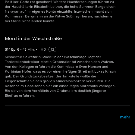
Politiker-Gatte rot gesehen? Weitere Nachforschungen führen zu
der Haushälterin Elisabeth Leitner, die hohe Summen Bargeld von
Narayan auf ihr eigenes Konto einzahlte. Inzwischen macht sich
Kommissar Bergmann an die Witwe Süßmayr heran, nachdem er
bei Marie nicht landen konnte.
Mord in der Waschstraße
S
14
Ep.
6
•
43
Min.
•
HD
12
Schock für Sekretärin Stockl: In der Waschanlage liegt der
Tankstellenbetreiber Martin Grabmaier tot zwischen den Walzen.
Von den Kollegen erfahren die Kommissare Sven Hansen und
Korbinian Hofer, dass es vor einen heftigen Streit mit Lukas Kirsch
gab. Der Grundstücksbesitzer der Tankstelle wollte die
Liegenschaft an einen großen Mineralölkonzern verkaufen. Die
Rosenheim-Cops sehen hier ein eindeutiges Mordmotiv vorliegen.
Bis sie von dem Verhältnis von Grabmaiers deutlich jüngerer
Ehefrau erfahren.
mehr