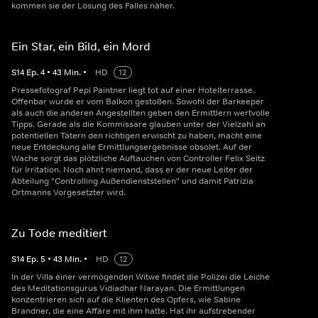
kommen sie der Lösung des Falles näher.
Ein Star, ein Bild, ein Mord
S
14
Ep.
4
•
43
Min.
•
HD
12
Pressefotograf Pepi Paintner liegt tot auf einer Hotelterrasse.
Offenbar wurde er vom Balkon gestoßen. Sowohl der Barkeeper
als auch die anderen Angestellten geben den Ermittlern wertvolle
Tipps. Gerade als die Kommissare glauben unter der Vielzahl an
potentiellen Tätern den richtigen erwischt zu haben, macht eine
neue Entdeckung alle Ermittlungsergebnisse obsolet. Auf der
Wache sorgt das plötzliche Auftauchen von Controller Felix Seitz
für Irritation. Noch ahnt niemand, dass er der neue Leiter der
Abteilung "Controlling Außendienststellen" und damit Patrizia
Ortmanns Vorgesetzter wird.
Zu Tode meditiert
S
14
Ep.
5
•
43
Min.
•
HD
12
In der Villa einer vermögenden Witwe findet die Polizei die Leiche
des Meditationsgurus Vidiadhar Narayan. Die Ermittlungen
konzentrieren sich auf die Klienten des Opfers, wie Sabine
Brandner, die eine Affäre mit ihm hatte. Hat ihr aufstrebender