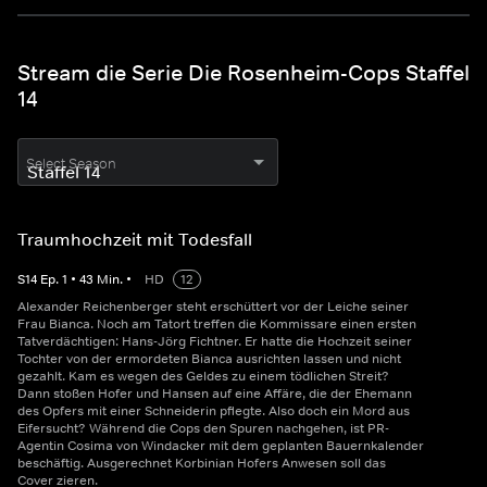
Stream die Serie Die Rosenheim-Cops Staffel
14
Select Season
Traumhochzeit mit Todesfall
S
14
Ep.
1
•
43
Min.
•
HD
12
Alexander Reichenberger steht erschüttert vor der Leiche seiner
Frau Bianca. Noch am Tatort treffen die Kommissare einen ersten
Tatverdächtigen: Hans-Jörg Fichtner. Er hatte die Hochzeit seiner
Tochter von der ermordeten Bianca ausrichten lassen und nicht
gezahlt. Kam es wegen des Geldes zu einem tödlichen Streit?
Dann stoßen Hofer und Hansen auf eine Affäre, die der Ehemann
des Opfers mit einer Schneiderin pflegte. Also doch ein Mord aus
Eifersucht? Während die Cops den Spuren nachgehen, ist PR-
Agentin Cosima von Windacker mit dem geplanten Bauernkalender
beschäftig. Ausgerechnet Korbinian Hofers Anwesen soll das
Cover zieren.