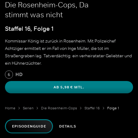
Die Rosenheim-Cops, Da
stimmt was nicht
Staffel 16, Folge 1
Kommissar König ist zurück in Rosenheim. Mit Polizeichef
Achtziger ermittelt er im Fall von Inge Müller, die tot im
Straßengraben lag. Tatverdächtig: ein verheirateter Geliebter und
ein Hühnerzüchter.
HD
6
AB 5,98 € MTL.
Home
Serien
Die Rosenheim-Cops
Staffel 16
Folge 1
EPISODENGUIDE
DETAILS