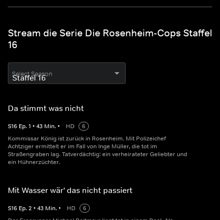
Stream die Serie Die Rosenheim-Cops Staffel
16
Select Season
Da stimmt was nicht
S
16
Ep.
1
•
43
Min.
•
HD
6
Kommissar König ist zurück in Rosenheim. Mit Polizeichef
Achtziger ermittelt er im Fall von Inge Müller, die tot im
Straßengraben lag. Tatverdächtig: ein verheirateter Geliebter und
ein Hühnerzüchter.
Mit Wasser wär' das nicht passiert
S
16
Ep.
2
•
43
Min.
•
HD
6