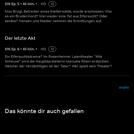
S
16
Ep.
5
•
43
Min.
•
HD
12
Max Brügl, Betreiber eines Kletterwalds, wurde erschossen. War
es ein Brudermord? Mal wieder eine Tat aus Eifersucht? Oder
beides? Hansen und Stadler nehmen die Ermittlungen auf.
Der letzte Akt
S
16
Ep.
6
•
43
Min.
•
HD
12
Ein Eifersuchtsdrama? Im Rosenheimer Laientheater "Alte
Scheune" wird die Hauptdarstellerin Manuela Rhein erstochen.
Welcher der Verdächtigen ist der Täter? Wer spielt kein Theater?
mehr
Das könnte dir auch gefallen