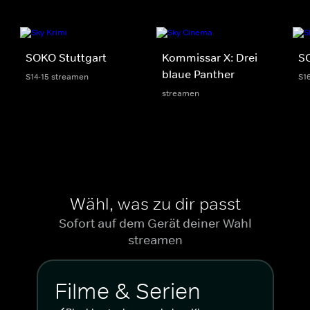
SOKO Stuttgart
Kommissar X: Drei
S
blaue Panther
S14-15 streamen
S1
streamen
Wähl, was zu dir passt
Sofort auf dem Gerät deiner Wahl
streamen
Filme & Serien