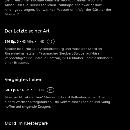
Der Freerunner Michael Reitmayr liegt tot in einem Pool. Als
Abschlussritual seiner täglichen Trainingseinheit war er dort
hineingesprungen. Nur war kein Wasser drin. War der Gärtner der
Mörder?
Der Letzte seiner Art
S
16
Ep.
3
•
43
Min.
•
HD
12
Stadler ist zurück aus Aschaffenburg und muss den Mord an
Rosenheims letztem Fassmacher Siegbert Strobel aufklären.
Verdächtige: eine untreue Ehefrau, ihr Liebhaber und die Inhaberin
einer Brauerei.
Vergeigtes Leben
S
16
Ep.
4
•
43
Min.
•
HD
12
Mord im Musikermilieu: Musiker Edward Kellenberger wird nach
einem Workshop totgefahren. Die Kommissare Stadler und König
hoffen auf singende Zeugen.
Mord im Kletterpark