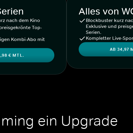
Serien
Alles von 
urz nach dem Kino
Blockbuster kurz na
Exklusive und preisg
preisgekrönte Top-
Serien.
Kompletter Live-Spor
igen Kombi-Abo mit
AB 34,97 
,98 € MTL.
aming ein Upgrade