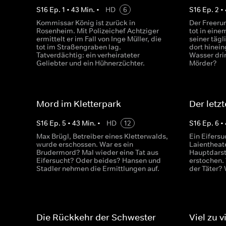
S
16
Ep.
1
•
43
Min.
•
HD
6
S
16
Ep.
2
•
Kommissar König ist zurück in
Der Freeru
Rosenheim. Mit Polizeichef Achtziger
tot in eine
ermittelt er im Fall von Inge Müller, die
seiner tägl
tot im Straßengraben lag.
dort hinei
Tatverdächtig: ein verheirateter
Wasser dri
Geliebter und ein Hühnerzüchter.
Mörder?
Mord im Kletterpark
Der letzt
S
16
Ep.
5
•
43
Min.
•
HD
12
S
16
Ep.
6
•
Max Brügl, Betreiber eines Kletterwalds,
Ein Eifers
wurde erschossen. War es ein
Laientheat
Brudermord? Mal wieder eine Tat aus
Hauptdarst
Eifersucht? Oder beides? Hansen und
erstochen.
Stadler nehmen die Ermittlungen auf.
der Täter? 
Die Rückkehr der Schwester
Viel zu 