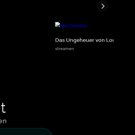
Das Ungeheuer von London Cit
streamen
t
en