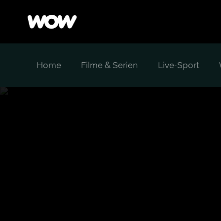
Home
Filme & Serien
Live-Sport