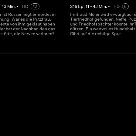
•
43
Min.
•
HD
12
S
16
Ep.
11
•
43
Min.
•
HD
6
ist Russer liegt ermordet in
Irmtraud Meier wird erwürgt auf 
nung. War es die Putzfrau,
Tierfriedhof gefunden. Neffe, Put
mente von ihm geklaut haben
und Friedhofspächter könnte ihr 
er hat der Nachbar, den das
nützen. Ein wertvolles Hundehal
störte, die Nerven verloren?
führt auf die richtige Spur.