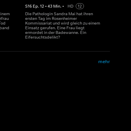
S
16
Ep.
12
•
43
Min.
•
HD
12
einem
Die Pathologin Sandra Mai hat ihren
zfrau
ersten Tag im Rosenheimer
Tod
Kommissariat und wird gleich zu einem
sband
Einsatz gerufen. Eine Frau liegt
ermordet in der Badewanne. Ein
Eifersuchtsdelikt?
mehr