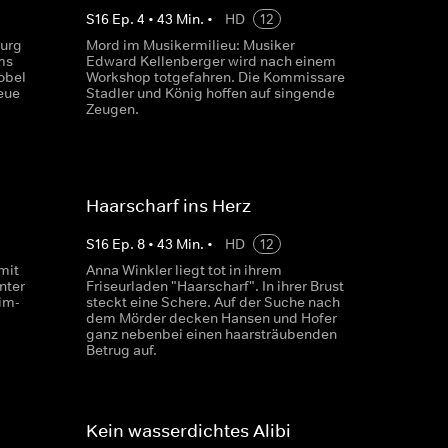
S
16
Ep.
4
•
43
Min.
•
HD
12
burg
Mord im Musikermilieu: Musiker
ms
Edward Kellenberger wird nach einem
obel
Workshop totgefahren. Die Kommissare
eue
Stadler und König hoffen auf singende
Zeugen.
Haarscharf ins Herz
S
16
Ep.
8
•
43
Min.
•
HD
12
mit
Anna Winkler liegt tot in ihrem
nter
Friseurladen "Haarscharf". In ihrer Brust
im-
steckt eine Schere. Auf der Suche nach
dem Mörder decken Hansen und Hofer
ganz nebenbei einen haarsträubenden
Betrug auf.
Kein wasserdichtes Alibi