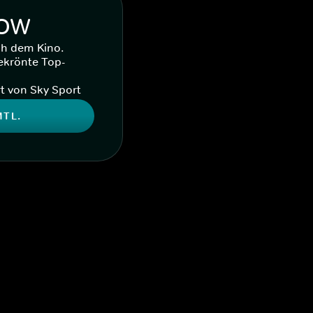
WOW
ch dem Kino.
ekrönte Top-
t von Sky Sport
MTL.