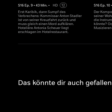
S
16
Ep.
9
•
43
Min.
•
HD
12
S
16
Ep.
10
Erst Karibik, dann Sumpf des
Der Kompon
Verbrechens: Kommissar Anton Stadler
seiner Woh
ist von seiner Kreuzfahrt zurück und
die Instru
muss gleich einen Mord aufklären.
könnte? Od
Hotelière Antonia Scheuer liegt
Musizieren 
erschlagen im Hotelrestaurant.
Das könnte dir auch gefallen