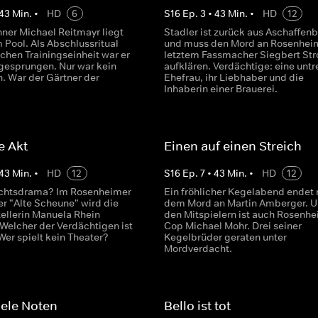
43
Min.
•
HD
6
S
16
Ep.
3
•
43
Min.
•
HD
12
nner Michael Reitmayr liegt
Stadler ist zurück aus Aschaffen
m Pool. Als Abschlussritual
und muss den Mord an Rosenhei
ichen Trainingseinheit war er
letztem Fassmacher Siegbert Str
ngesprungen. Nur war kein
aufklären. Verdächtige: eine untr
n. War der Gärtner der
Ehefrau, ihr Liebhaber und die
Inhaberin einer Brauerei.
e Akt
Einen auf einen Streich
43
Min.
•
HD
12
S
16
Ep.
7
•
43
Min.
•
HD
12
uchtsdrama? Im Rosenheimer
Ein fröhlicher Kegelabend endet 
er "Alte Scheune" wird die
dem Mord an Martin Amberger. U
ellerin Manuela Rhein
den Mitspielern ist auch Rosenhe
 Welcher der Verdächtigen ist
Cop Michael Mohr. Drei seiner
Wer spielt kein Theater?
Kegelbrüder geraten unter
Mordverdacht.
viele Noten
Bello ist tot