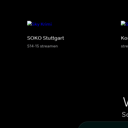
SOKO Stuttgart
Ko
S14-15 streamen
str
S