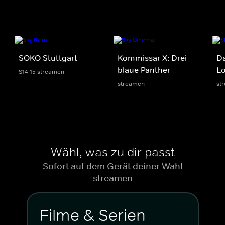
SOKO Stuttgart
Kommissar X: Drei
D
blaue Panther
Lo
S14-15 streamen
streamen
st
Wähl, was zu dir passt
Sofort auf dem Gerät deiner Wahl
streamen
Filme & Serien