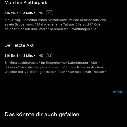
Mord im Kletterpark
S
16
Ep.
5
•
43
Min.
•
HD
12
Max Brügl, Betreiber eines Kletterwalds, wurde erschossen. War
es ein Brudermord? Mal wieder eine Tat aus Eifersucht? Oder
beides? Hansen und Stadler nehmen die Ermittlungen auf.
Der letzte Akt
S
16
Ep.
6
•
43
Min.
•
HD
12
Ein Eifersuchtsdrama? Im Rosenheimer Laientheater "Alte
Scheune" wird die Hauptdarstellerin Manuela Rhein erstochen.
Welcher der Verdächtigen ist der Täter? Wer spielt kein Theater?
mehr
Das könnte dir auch gefallen