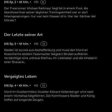
S
16
Ep.
2
•
43
Min.
•
HD
6
Der Freerunner Michael Reitmayr liegt tot in einem Pool. Als
Abschlussritual seiner täglichen Trainingseinheit war er dort
hineingesprungen. Nur war kein Wasser drin. War der Gärtner der
Mörder?
Der Letzte seiner Art
S
16
Ep.
3
•
43
Min.
•
HD
12
Stadler ist zurück aus Aschaffenburg und muss den Mord an
Rosenheims letztem Fassmacher Siegbert Strobel aufklären.
Verdächtige: eine untreue Ehefrau, ihr Liebhaber und die Inhaberin
einer Brauerei.
Vergeigtes Leben
S
16
Ep.
4
•
43
Min.
•
HD
12
Mord im Musikermilieu: Musiker Edward Kellenberger wird nach
einem Workshop totgefahren. Die Kommissare Stadler und König
hoffen auf singende Zeugen.