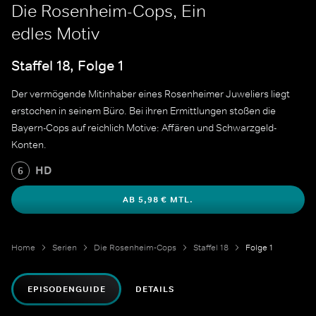
Die Rosenheim-Cops, Ein
edles Motiv
Staffel 18, Folge 1
Der vermögende Mitinhaber eines Rosenheimer Juweliers liegt
erstochen in seinem Büro. Bei ihren Ermittlungen stoßen die
Bayern-Cops auf reichlich Motive: Affären und Schwarzgeld-
Konten.
HD
6
AB 5,98 € MTL.
Home
Serien
Die Rosenheim-Cops
Staffel 18
Folge 1
EPISODENGUIDE
DETAILS