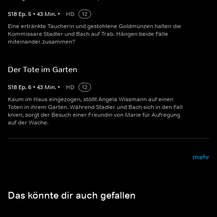
S
18
Ep.
5
•
43
Min.
•
HD
12
Eine ertränkte Taucherin und gestohlene Goldmünzen halten die
Kommissare Stadler und Bach auf Trab. Hängen beide Fälle
miteinander zusammen?
Der Tote im Garten
S
18
Ep.
6
•
43
Min.
•
HD
12
Kaum im Haus eingezogen, stößt Angela Wissmann auf einen
Toten in ihrem Garten. Während Stadler und Bach sich in den Fall
knien, sorgt der Besuch einer Freundin von Marie für Aufregung
auf der Wache.
mehr
Das könnte dir auch gefallen