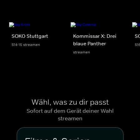
SOKO Stuttgart
Kommissar X: Drei
S
blaue Panther
S14-15 streamen
S1
streamen
Wähl, was zu dir passt
Sofort auf dem Gerät deiner Wahl
streamen