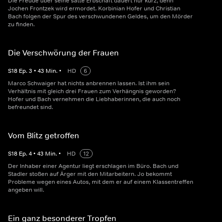
Die Freude über seine satte Erbschaft dauert nur kurz, denn
Jochen Frontzek wird ermordet. Korbinian Hofer und Christian
Bach folgen der Spur des verschwundenen Geldes, um den Mörder
zu finden.
Die Verschwörung der Frauen
S
18
Ep.
3
•
43
Min.
•
HD
6
Marco Schwaiger hat nichts anbrennen lassen. Ist ihm sein
Verhältnis mit gleich drei Frauen zum Verhängnis geworden?
Hofer und Bach vernehmen die Liebhaberinnen, die auch noch
befreundet sind.
Vom Blitz getroffen
S
18
Ep.
4
•
43
Min.
•
HD
12
Der Inhaber einer Agentur liegt erschlagen im Büro. Bach und
Stadler stoßen auf Ärger mit den Mitarbeitern. Jo bekommt
Probleme wegen eines Autos, mit dem er auf einem Klassentreffen
angeben will.
Ein ganz besonderer Tropfen