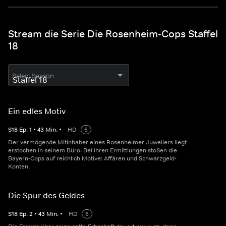
Stream die Serie Die Rosenheim-Cops Staffel
18
Select Season
Ein edles Motiv
S
18
Ep.
1
•
43
Min.
•
HD
6
Der vermögende Mitinhaber eines Rosenheimer Juweliers liegt
erstochen in seinem Büro. Bei ihren Ermittlungen stoßen die
Bayern-Cops auf reichlich Motive: Affären und Schwarzgeld-
Konten.
Die Spur des Geldes
S
18
Ep.
2
•
43
Min.
•
HD
6