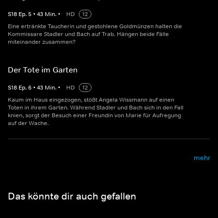
S
18
Ep.
5
•
43
Min.
•
HD
12
Eine ertränkte Taucherin und gestohlene Goldmünzen halten die
Kommissare Stadler und Bach auf Trab. Hängen beide Fälle
miteinander zusammen?
Der Tote im Garten
S
18
Ep.
6
•
43
Min.
•
HD
12
Kaum im Haus eingezogen, stößt Angela Wissmann auf einen
Toten in ihrem Garten. Während Stadler und Bach sich in den Fall
knien, sorgt der Besuch einer Freundin von Marie für Aufregung
auf der Wache.
mehr
Das könnte dir auch gefallen