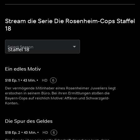
Stream die Serie Die Rosenheim-Cops Staffel
18
Select Season
Ein edles Motiv
S
18
Ep.
1
•
43
Min.
•
HD
6
Der vermögende Mitinhaber eines Rosenheimer Juweliers liegt
erstochen in seinem Büro. Bei ihren Ermittlungen stoßen die
Bayern-Cops auf reichlich Motive: Affären und Schwarzgeld-
Konten.
Die Spur des Geldes
S
18
Ep.
2
•
43
Min.
•
HD
6