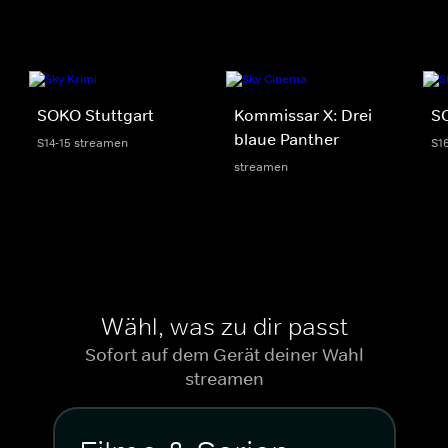
SOKO Stuttgart
Kommissar X: Drei
S
blaue Panther
S14-15 streamen
S1
streamen
Wähl, was zu dir passt
Sofort auf dem Gerät deiner Wahl
streamen