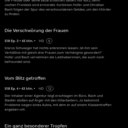
Die Freude über seine satte Erbschaft dauert nur kurz, denn
Jochen Frontzek wird ermordet. Korbinian Hofer und Christian
Bach folgen der Spur des verschwundenen Geldes, um den Mörder
zu finden.
Die Verschwörung der Frauen
S
18
Ep.
3
•
43
Min.
•
HD
6
Marco Schwaiger hat nichts anbrennen lassen. Ist ihm sein
Verhältnis mit gleich drei Frauen zum Verhängnis geworden?
Hofer und Bach vernehmen die Liebhaberinnen, die auch noch
befreundet sind.
Vom Blitz getroffen
S
18
Ep.
4
•
43
Min.
•
HD
12
Der Inhaber einer Agentur liegt erschlagen im Büro. Bach und
Stadler stoßen auf Ärger mit den Mitarbeitern. Jo bekommt
Probleme wegen eines Autos, mit dem er auf einem Klassentreffen
angeben will.
Ein ganz besonderer Tropfen