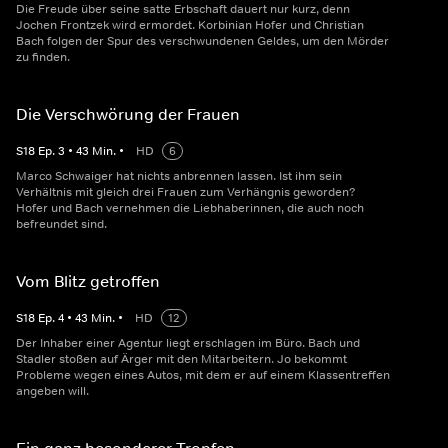
Die Freude über seine satte Erbschaft dauert nur kurz, denn
Jochen Frontzek wird ermordet. Korbinian Hofer und Christian
Bach folgen der Spur des verschwundenen Geldes, um den Mörder
zu finden.
Die Verschwörung der Frauen
S
18
Ep.
3
•
43
Min.
•
HD
6
Marco Schwaiger hat nichts anbrennen lassen. Ist ihm sein
Verhältnis mit gleich drei Frauen zum Verhängnis geworden?
Hofer und Bach vernehmen die Liebhaberinnen, die auch noch
befreundet sind.
Vom Blitz getroffen
S
18
Ep.
4
•
43
Min.
•
HD
12
Der Inhaber einer Agentur liegt erschlagen im Büro. Bach und
Stadler stoßen auf Ärger mit den Mitarbeitern. Jo bekommt
Probleme wegen eines Autos, mit dem er auf einem Klassentreffen
angeben will.