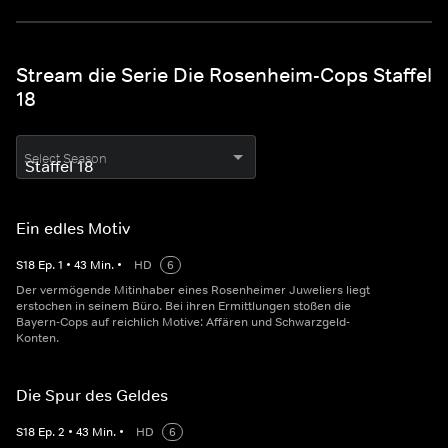
Stream die Serie Die Rosenheim-Cops Staffel
18
Select Season
Ein edles Motiv
S
18
Ep.
1
•
43
Min.
•
HD
6
Der vermögende Mitinhaber eines Rosenheimer Juweliers liegt
erstochen in seinem Büro. Bei ihren Ermittlungen stoßen die
Bayern-Cops auf reichlich Motive: Affären und Schwarzgeld-
Konten.
Die Spur des Geldes
S
18
Ep.
2
•
43
Min.
•
HD
6