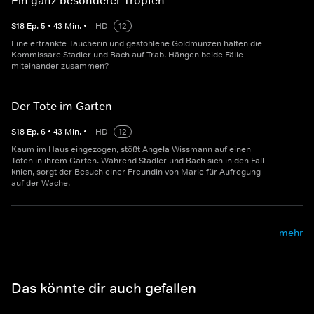
Ein ganz besonderer Tropfen
S
18
Ep.
5
•
43
Min.
•
HD
12
Eine ertränkte Taucherin und gestohlene Goldmünzen halten die
Kommissare Stadler und Bach auf Trab. Hängen beide Fälle
miteinander zusammen?
Der Tote im Garten
S
18
Ep.
6
•
43
Min.
•
HD
12
Kaum im Haus eingezogen, stößt Angela Wissmann auf einen
Toten in ihrem Garten. Während Stadler und Bach sich in den Fall
knien, sorgt der Besuch einer Freundin von Marie für Aufregung
auf der Wache.
mehr
Das könnte dir auch gefallen