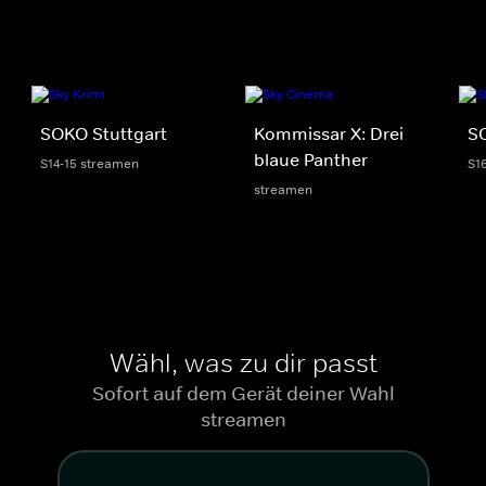
SOKO Stuttgart
Kommissar X: Drei
S
blaue Panther
S14-15 streamen
S1
streamen
Wähl, was zu dir passt
Sofort auf dem Gerät deiner Wahl
streamen