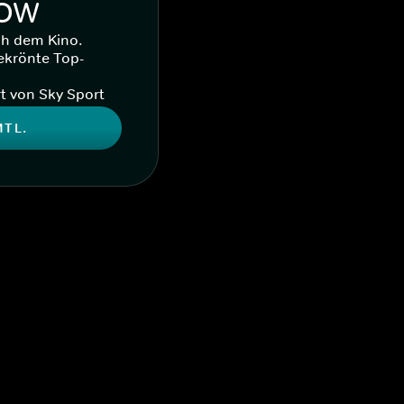
WOW
ch dem Kino.
ekrönte Top-
t von Sky Sport
MTL.