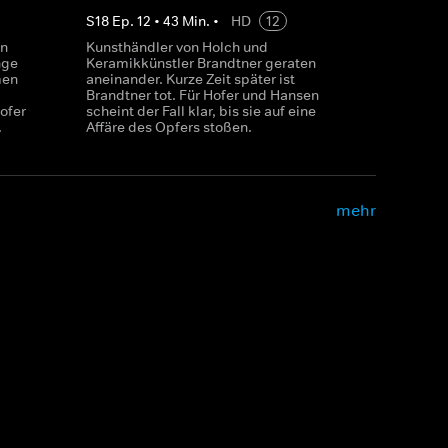
S
18
Ep.
12
•
43
Min.
•
HD
12
in
Kunsthändler von Holch und
nge
Keramikkünstler Brandtner geraten
men
aneinander. Kurze Zeit später ist
Brandtner tot. Für Hofer und Hansen
ofer
scheint der Fall klar, bis sie auf eine
.
Affäre des Opfers stoßen.
mehr