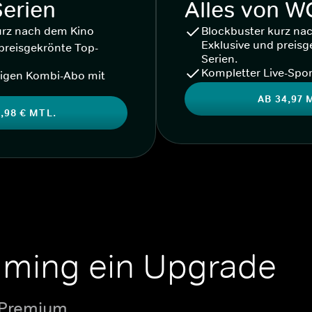
Serien
Alles von 
urz nach dem Kino
Blockbuster kurz na
Exklusive und preisg
preisgekrönte Top-
Serien.
Kompletter Live-Spor
igen Kombi-Abo mit
AB 34,97 
,98 € MTL.
aming ein Upgrade
 Premium.