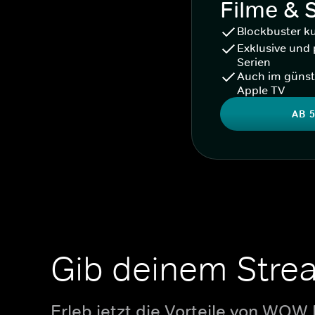
Filme & 
Blockbuster k
Exklusive und 
Serien
Auch im günst
Apple TV
AB 5
Gib deinem Stre
Erleb jetzt die Vorteile von WOW