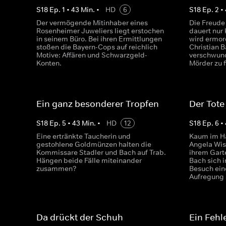
S
18
Ep.
1
•
43
Min.
•
HD
6
S
18
Ep.
2
•
Der vermögende Mitinhaber eines
Die Freude
Rosenheimer Juweliers liegt erstochen
dauert nur
in seinem Büro. Bei ihren Ermittlungen
wird ermor
stoßen die Bayern-Cops auf reichlich
Christian 
Motive: Affären und Schwarzgeld-
verschwun
Konten.
Mörder zu 
Ein ganz besonderer Tropfen
Der Tote
S
18
Ep.
5
•
43
Min.
•
HD
12
S
18
Ep.
6
•
Eine ertränkte Taucherin und
Kaum im Ha
gestohlene Goldmünzen halten die
Angela Wis
Kommissare Stadler und Bach auf Trab.
ihrem Gart
Hängen beide Fälle miteinander
Bach sich i
zusammen?
Besuch ein
Aufregung 
Da drückt der Schuh
Ein Fehl