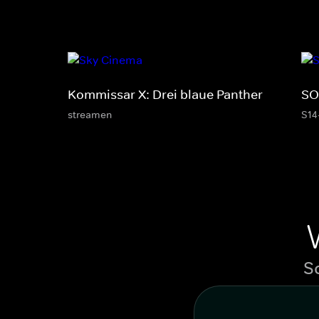
Kommissar X: Drei blaue Panther
SO
streamen
S14
S