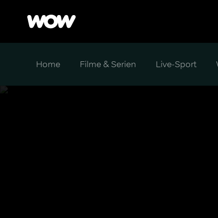
Home
Filme & Serien
Live-Sport