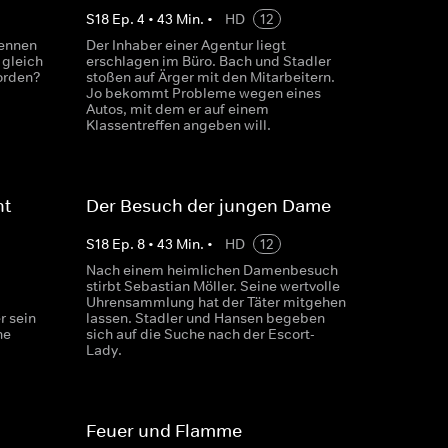
S
18
Ep.
4
•
43
Min.
•
HD
12
rennen
Der Inhaber einer Agentur liegt
 gleich
erschlagen im Büro. Bach und Stadler
orden?
stoßen auf Ärger mit den Mitarbeitern.
Jo bekommt Probleme wegen eines
Autos, mit dem er auf einem
Klassentreffen angeben will.
ht
Der Besuch der jungen Dame
S
18
Ep.
8
•
43
Min.
•
HD
12
Nach einem heimlichen Damenbesuch
stirbt Sebastian Möller. Seine wertvolle
Uhrensammlung hat der Täter mitgehen
r sein
lassen. Stadler und Hansen begeben
ne
sich auf die Suche nach der Escort-
Lady.
Feuer und Flamme