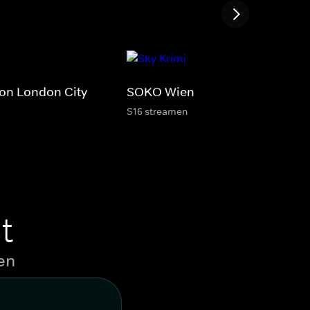
on London City
SOKO Wien
S16 streamen
t
en