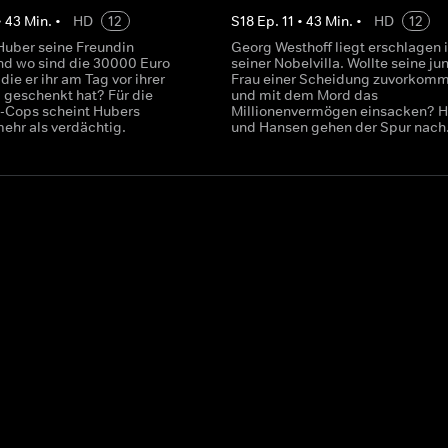
•
43
Min.
•
HD
12
S
18
Ep.
11
•
43
Min.
•
HD
12
Huber seine Freundin
Georg Westhoff liegt erschlagen 
nd wo sind die 30000 Euro
seiner Nobelvilla. Wollte seine ju
die er ihr am Tag vor ihrer
Frau einer Scheidung zuvorkom
geschenkt hat? Für die
und mit dem Mord das
-Cops scheint Hubers
Millionenvermögen einsacken? H
mehr als verdächtig.
und Hansen gehen der Spur nach