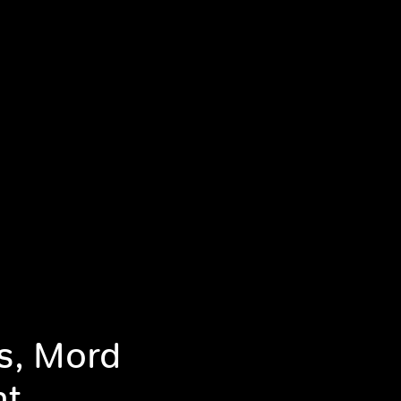
s, Mord
ht