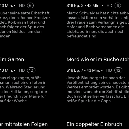
43
Min.
•
HD
6
S
18
Ep.
3
•
43
Min.
•
HD
6
 über seine satte Erbschaft
Marco Schwaiger hat nichts anb
 kurz, denn Jochen Frontzek
lassen. Ist ihm sein Verhältnis mit
det. Korbinian Hofer und
drei Frauen zum Verhängnis gew
Bach folgen der Spur des
Hofer und Bach vernehmen die
denen Geldes, um den
Liebhaberinnen, die auch noch
finden.
befreundet sind.
 im Garten
Mord wie er im Buche ste
43
Min.
•
HD
12
S
18
Ep.
7
•
43
Min.
•
HD
12
us eingezogen, stößt
Joseph Blauberger ist nach der
smann auf einen Toten in
Veröffentlichung seines neuesten
en. Während Stadler und
Werkes ermordet worden. Es gibt
n den Fall knien, sorgt der
Indizien, wonach der Schriftstelle
er Freundin von Marie für
Buch nicht selber verfasst hat. Ei
auf der Wache.
heiße Spur für die Cops.
er mit fatalen Folgen
Ein doppelter Einbruch