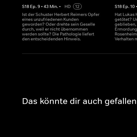
S
18
Ep.
9
•
43
Min.
•
HD
12
S
18
Ep.
10
Ist der Schuster Herbert Reimers Opfer
Hat Lukas 
eines unzufriedenen Kunden
getötet? U
geworden? Oder drehte sein Geselle
geblieben, 
durch, weil er nicht übernommen
Ermordung 
werden sollte? Die Pathologie liefert
Rosenheim
den entscheidenden Hinweis.
Verhalten 
Das könnte dir auch gefallen