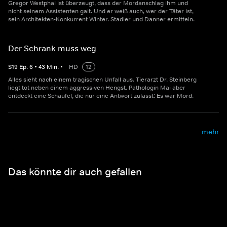
Gregor Westphal ist überzeugt, dass der Mordanschlag ihm und
nicht seinem Assistenten galt. Und er weiß auch, wer der Täter ist,
sein Architekten-Konkurrent Winter. Stadler und Danner ermitteln.
Der Schrank muss weg
S
19
Ep.
6
•
43
Min.
•
HD
12
Alles sieht nach einem tragischen Unfall aus. Tierarzt Dr. Steinberg
liegt tot neben einem aggressiven Hengst. Pathologin Mai aber
entdeckt eine Schaufel, die nur eine Antwort zulässt: Es war Mord.
mehr
Das könnte dir auch gefallen