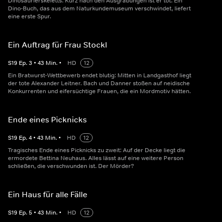
Dinosaurierskeletts. Kurz nach den Ausgrabungen ist er tot. Ein
Dino-Buch, das aus dem Naturkundemuseum verschwindet, liefert
eine erste Spur.
Ein Auftrag für Frau Stockl
S
19
Ep.
3
•
43
Min.
•
HD
12
Ein Bratwurst-Wettbewerb endet blutig: Mitten in Landgasthof liegt
der tote Alexander Leitner. Bach und Danner stoßen auf neidische
Konkurrenten und eifersüchtige Frauen, die ein Mordmotiv hätten.
Ende eines Picknicks
S
19
Ep.
4
•
43
Min.
•
HD
12
Tragisches Ende eines Picknicks zu zweit: Auf der Decke liegt die
ermordete Bettina Neuhaus. Alles lässt auf eine weitere Person
schließen, die verschwunden ist. Der Mörder?
Ein Haus für alle Fälle
S
19
Ep.
5
•
43
Min.
•
HD
12