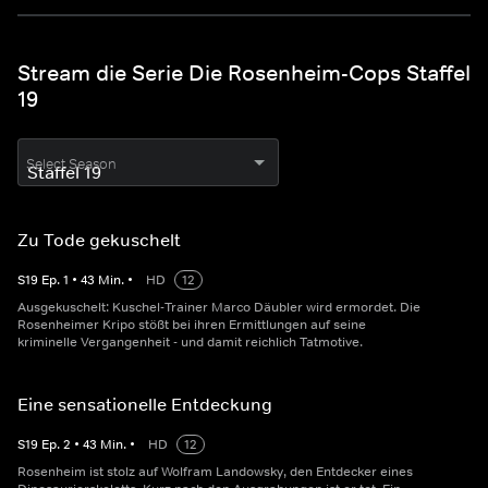
Stream die Serie Die Rosenheim-Cops Staffel
19
Select Season
Zu Tode gekuschelt
S
19
Ep.
1
•
43
Min.
•
HD
12
Ausgekuschelt: Kuschel-Trainer Marco Däubler wird ermordet. Die
Rosenheimer Kripo stößt bei ihren Ermittlungen auf seine
kriminelle Vergangenheit - und damit reichlich Tatmotive.
Eine sensationelle Entdeckung
S
19
Ep.
2
•
43
Min.
•
HD
12
Rosenheim ist stolz auf Wolfram Landowsky, den Entdecker eines