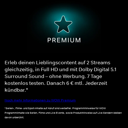
Erleb deinen Lieblingscontent auf 2 Streams
gleichzeitig, in Full HD und mit Dolby Digital 5.1
Surround Sound – ohne Werbung. 7 Tage
kostenlos testen. Danach 6 € mtl. Jederzeit
kündbar.*
Noch mehr Informationen zu WOW Premium
*Serien-, Filme- und Sport-Inhalte auf Abruf sind werbefrei. Programmhinweise für WOW
Programminhalte wie Serien, Filme und Live-Events, sowie Produkthinweise auf Live-Sendern bleiben
davon unberührt.