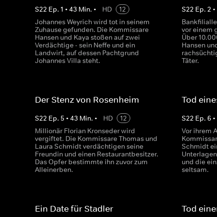
S
22
Ep.
1
•
43
Min.
•
HD
12
S
22
Ep.
2
Johannes Weyrich wird tot in seinem
Bankfiliall
Zuhause gefunden. Die Kommissare
vor einem 
Hansen und Kaya stoßen auf zwei
Über 10.00
Verdächtige - sein Neffe und ein
Hansen und
Landwirt, auf dessen Pachtgrund
rachsüchti
Johannes Villa steht.
Täter.
Der Stenz von Rosenheim
Tod ein
S
22
Ep.
5
•
43
Min.
•
HD
12
S
22
Ep.
6
Millionär Florian Kronseder wird
Vor ihrem 
vergiftet. Die Kommissare Thomas und
Kommissar
Laura Schmidt verdächtigen seine
Schmidt ei
Freundin und einen Restaurantbesitzer.
Unterlagen
Das Opfer bestimmte ihn zuvor zum
und die ei
Alleinerben.
seltsam.
Ein Date für Stadler
Tod eine