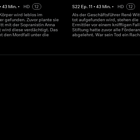
•
43
Min.
•
HD
12
S
22
Ep.
11
•
43
Min.
•
HD
12
 Körper wird leblos im
Als der Geschäftsführer René Wi
r gefunden. Zuvor plante sie
tot aufgefunden wird, stehen die
itt mit der Sopranistin Anna
Ermittler vor einem kniffligen Fall
t wird diese verdächtigt. Das
Stiftung hatte zuvor alle Fördera
 den Mordfall unter die
abgelehnt. War sein Tod ein Rac