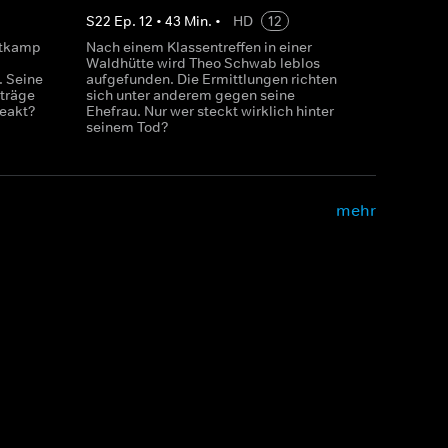
S
22
Ep.
12
•
43
Min.
•
HD
12
ttkamp
Nach einem Klassentreffen in einer
Waldhütte wird Theo Schwab leblos
. Seine
aufgefunden. Die Ermittlungen richten
nträge
sich unter anderem gegen seine
heakt?
Ehefrau. Nur wer steckt wirklich hinter
seinem Tod?
mehr