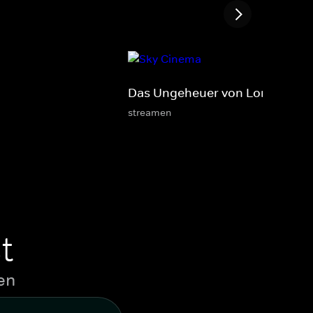
Das Ungeheuer von London Cit
streamen
t
en