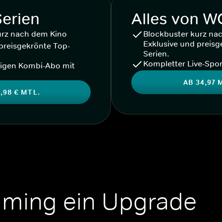
Serien
Alles von 
urz nach dem Kino
Blockbuster kurz na
Exklusive und preisg
preisgekrönte Top-
Serien.
Kompletter Live-Spor
igen Kombi-Abo mit
AB 34,97 
,98 € MTL.
aming ein Upgrade