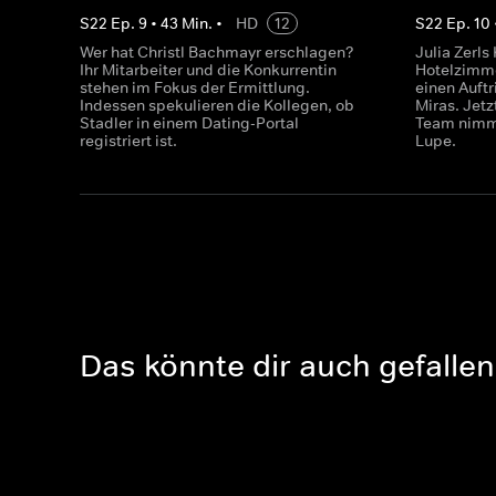
S
22
Ep.
9
•
43
Min.
•
HD
12
S
22
Ep.
10
Wer hat Christl Bachmayr erschlagen?
Julia Zerls
Ihr Mitarbeiter und die Konkurrentin
Hotelzimme
stehen im Fokus der Ermittlung.
einen Auftr
Indessen spekulieren die Kollegen, ob
Miras. Jetz
Stadler in einem Dating-Portal
Team nimmt
registriert ist.
Lupe.
Das könnte dir auch gefallen