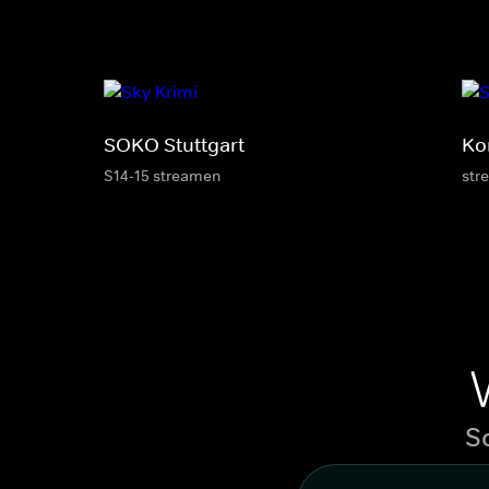
SOKO Stuttgart
Ko
S14-15 streamen
str
S