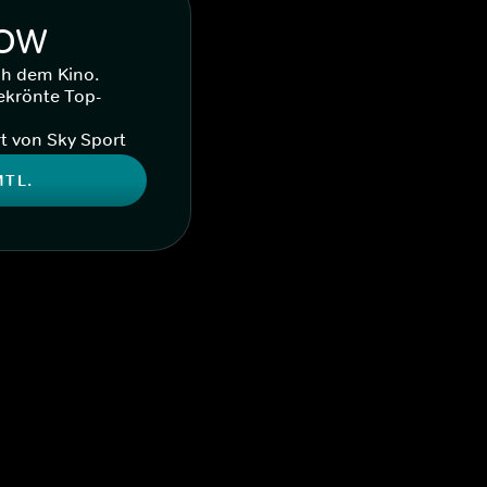
WOW
ch dem Kino.
ekrönte Top-
t von Sky Sport
MTL.