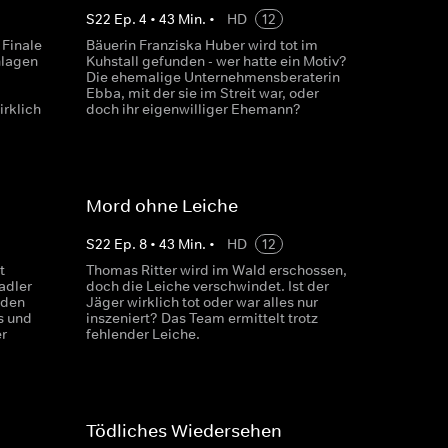
S
22
Ep.
4
•
43
Min.
•
HD
12
 Finale
Bäuerin Franziska Huber wird tot im
hlagen
Kuhstall gefunden - wer hatte ein Motiv?
Die ehemalige Unternehmensberaterin
Ebba, mit der sie im Streit war, oder
irklich
doch ihr eigenwilliger Ehemann?
Mord ohne Leiche
S
22
Ep.
8
•
43
Min.
•
HD
12
t
Thomas Ritter wird im Wald erschossen,
adler
doch die Leiche verschwindet. Ist der
 den
Jäger wirklich tot oder war alles nur
s und
inszeniert? Das Team ermittelt trotz
er
fehlender Leiche.
Tödliches Wiedersehen