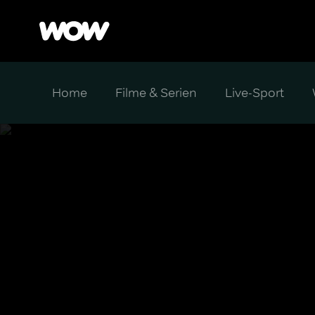
Home
Filme & Serien
Live-Sport