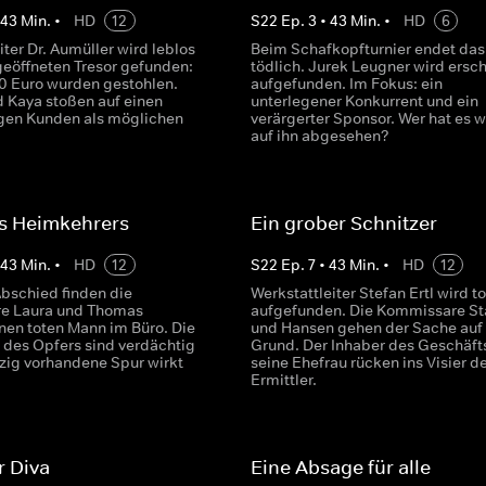
•
43
Min.
•
HD
12
S
22
Ep.
3
•
43
Min.
•
HD
6
eiter Dr. Aumüller wird leblos
Beim Schafkopfturnier endet das
geöffneten Tresor gefunden:
tödlich. Jurek Leugner wird ersc
0 Euro wurden gestohlen.
aufgefunden. Im Fokus: ein
 Kaya stoßen auf einen
unterlegener Konkurrent und ein
gen Kunden als möglichen
verärgerter Sponsor. Wer hat es w
auf ihn abgesehen?
es Heimkehrers
Ein grober Schnitzer
•
43
Min.
•
HD
12
S
22
Ep.
7
•
43
Min.
•
HD
12
Abschied finden die
Werkstattleiter Stefan Ertl wird to
e Laura und Thomas
aufgefunden. Die Kommissare St
nen toten Mann im Büro. Die
und Hansen gehen der Sache auf
 des Opfers sind verdächtig
Grund. Der Inhaber des Geschäft
nzig vorhandene Spur wirkt
seine Ehefrau rücken ins Visier d
Ermittler.
r Diva
Eine Absage für alle