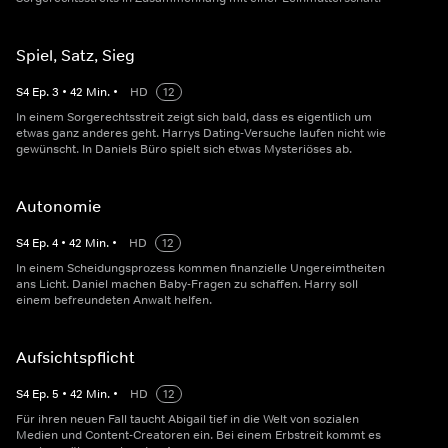
Spiel, Satz, Sieg
S
4
Ep.
3
•
42
Min.
•
HD
12
In einem Sorgerechtsstreit zeigt sich bald, dass es eigentlich um
etwas ganz anderes geht. Harrys Dating-Versuche laufen nicht wie
gewünscht. In Daniels Büro spielt sich etwas Mysteriöses ab.
Autonomie
S
4
Ep.
4
•
42
Min.
•
HD
12
In einem Scheidungsprozess kommen finanzielle Ungereimtheiten
ans Licht. Daniel machen Baby-Fragen zu schaffen. Harry soll
einem befreundeten Anwalt helfen.
Aufsichtspflicht
S
4
Ep.
5
•
42
Min.
•
HD
12
Für ihren neuen Fall taucht Abigail tief in die Welt von sozialen
Medien und Content-Creatoren ein. Bei einem Erbstreit kommt es