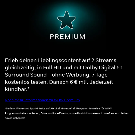
Erleb deinen Lieblingscontent auf 2 Streams
gleichzeitig, in Full HD und mit Dolby Digital 5.1
Surround Sound – ohne Werbung. 7 Tage
kostenlos testen. Danach 6 € mtl. Jederzeit
kündbar.*
Noch mehr Informationen zu WOW Premium
*Serien-, Filme- und Sport-Inhalte auf Abruf sind werbefrei. Programmhinweise für WOW
Programminhalte wie Serien, Filme und Live-Events, sowie Produkthinweise auf Live-Sendern bleiben
davon unberührt.