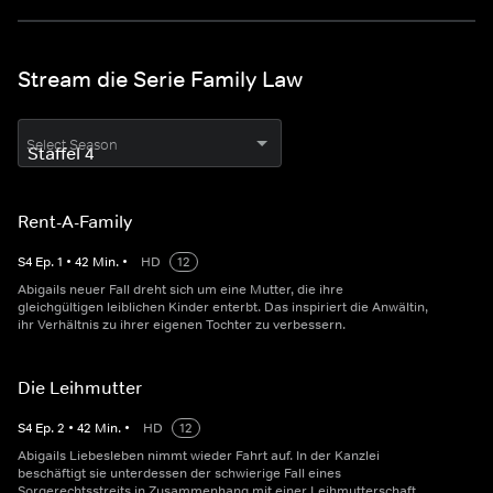
Stream die Serie Family Law
Select Season
Rent-A-Family
S
4
Ep.
1
•
42
Min.
•
HD
12
Abigails neuer Fall dreht sich um eine Mutter, die ihre
gleichgültigen leiblichen Kinder enterbt. Das inspiriert die Anwältin,
ihr Verhältnis zu ihrer eigenen Tochter zu verbessern.
Die Leihmutter
S
4
Ep.
2
•
42
Min.
•
HD
12
Abigails Liebesleben nimmt wieder Fahrt auf. In der Kanzlei
beschäftigt sie unterdessen der schwierige Fall eines
Sorgerechtsstreits in Zusammenhang mit einer Leihmutterschaft.