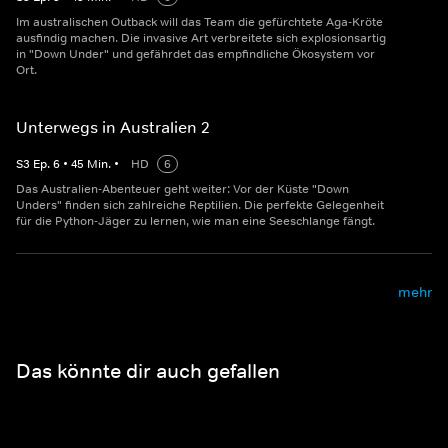
Im australischen Outback will das Team die gefürchtete Aga-Kröte
ausfindig machen. Die invasive Art verbreitete sich explosionsartig
in "Down Under" und gefährdet das empfindliche Ökosystem vor
Ort.
Unterwegs in Australien 2
S
3
Ep.
6
•
45
Min.
•
HD
6
Das Australien-Abenteuer geht weiter: Vor der Küste "Down
Unders" finden sich zahlreiche Reptilien. Die perfekte Gelegenheit
für die Python-Jäger zu lernen, wie man eine Seeschlange fängt.
mehr
Das könnte dir auch gefallen