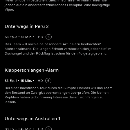
freier Wildbahn begegnen. Gleich nach ihrer Ankunft treffen sie
jedoch auf ein anderes faszinierendes Exemplar: eine hochgiftige
Viper.
Unterwegs in Peru 2
S
3
Ep.
3
•
45
Min.
•
HD
6
Das Team will noch eine besondere Art in Peru beobachten:
Mohrenkaimane. Die langen Echsen verstecken sich jedoch tief im
Dschungel und der Rückflug ist schon für den Folgetag geplant.
Klapperschlangen-Alarm
S
3
Ep.
4
•
45
Min.
•
HD
6
Bei einer nächtlichen Tour durch die Sümpfe Floridas will das Team
den Bestand an Zwergklapperschlangen überprüfen. Die kleinen
Reptilien haben jedoch wenig Interesse daran, sich fangen zu
lassen.
Unterwegs in Australien 1
S
3
Ep.
5
•
45
Min.
•
HD
6