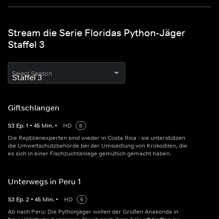
Stream die Serie Floridas Python-Jäger
Staffel 3
Select Season
Giftschlangen
S
3
Ep.
1
•
45
Min.
•
HD
6
Die Reptilienexperten sind wieder in Costa Rica - sie unterstützen
die Umweltschutzbehörde bei der Umsiedlung von Krokodilen, die
es sich in einer Fischzuchtanlage gemütlich gemacht haben.
Unterwegs in Peru 1
S
3
Ep.
2
•
45
Min.
•
HD
6
Ab nach Peru: Die Pythonjäger wollen der Großen Anakonda in