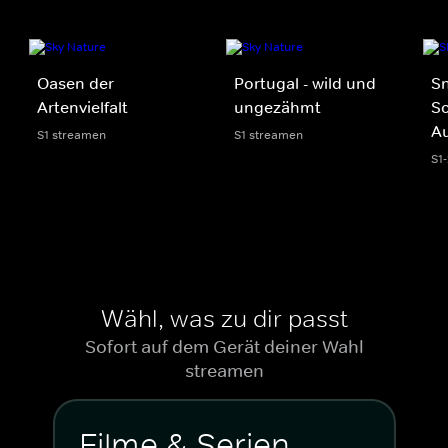
Oasen der
Portugal - wild und
Sn
Artenvielfalt
ungezähmt
Sc
Au
S1 streamen
S1 streamen
S1
Wähl, was zu dir passt
Sofort auf dem Gerät deiner Wahl
streamen
Filme & Serien