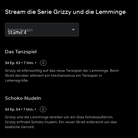
Stream die Serie Grizzy und die Lemminge
Select Season
Das Tanzspiel
S
4
Ep.
53
•
7
Min.
•
0
Grizzy ist eifersüchtig auf das neue Tanzspiel der Lemminge. Beim
Streit darüber aktiviert ein Mechanismus ein Tanzspiel in
Lebensgröße.
Schoko-Nudeln
S
4
Ep.
54
•
7
Min.
•
0
Grizzy und die Lemminge streiten um ein Glas Schokoaufstrich.
Grizzy erfindet Schoko-Nudeln. Ein neuer Streit entbrennt um das
köstliche Gericht.