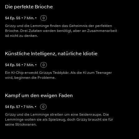
Die perfekte Brioche
S
4
Ep.
55
•
7
Min.
•
0
Grizzy und die Lemminge finden das Geheimnis der perfekten
Brioche. Drei Zutaten werden benötigt, aber an Zusammenarbeit
ist nicht zu denken.
Künstliche Intelligenz, natürliche Idiotie
S
4
Ep.
56
•
7
Min.
•
0
Ein KI-Chip erweckt Grizzys Teddybär. Als die KI zum Teenager
wird, beginnen die Probleme.
Kampf um den ewigen Faden
S
4
Ep.
57
•
7
Min.
•
0
Grizzy und die Lemminge streiten um eine Seidenraupe. Die
Lemminge wollen sie als Spielzeug, doch Grizzy braucht sie für
seine Strickwaren.