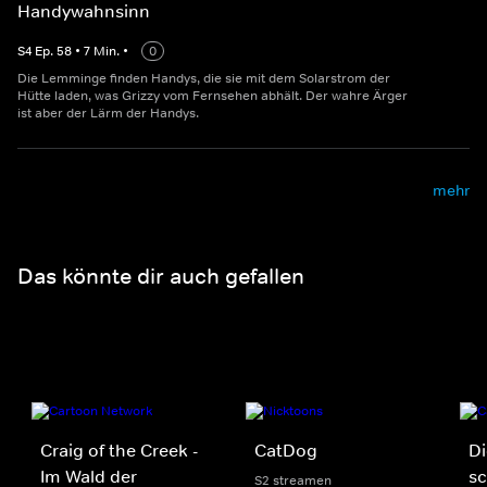
Handywahnsinn
S
4
Ep.
58
•
7
Min.
•
0
Die Lemminge finden Handys, die sie mit dem Solarstrom der
Hütte laden, was Grizzy vom Fernsehen abhält. Der wahre Ärger
ist aber der Lärm der Handys.
mehr
Das könnte dir auch gefallen
Craig of the Creek -
CatDog
D
Im Wald der
sc
S2 streamen