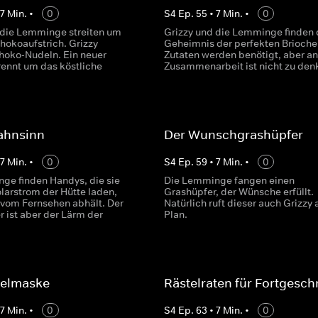
•
7
Min.
•
0
S
4
Ep.
55
•
7
Min.
•
0
 die Lemminge streiten um
Grizzy und die Lemminge finden 
hokoaufstrich. Grizzy
Geheimnis der perfekten Brioche.
choko-Nudeln. Ein neuer
Zutaten werden benötigt, aber an
rennt um das köstliche
Zusammenarbeit ist nicht zu den
ahnsinn
Der Wunschgrashüpfer
•
7
Min.
•
0
S
4
Ep.
59
•
7
Min.
•
0
ge finden Handys, die sie
Die Lemminge fangen einen
larstrom der Hütte laden,
Grashüpfer, der Wünsche erfüllt.
 vom Fernsehen abhält. Der
Natürlich ruft dieser auch Grizzy 
 ist aber der Lärm der
Plan.
selmaske
Rästelraten für Fortgesch
•
7
Min.
•
0
S
4
Ep.
63
•
7
Min.
•
0