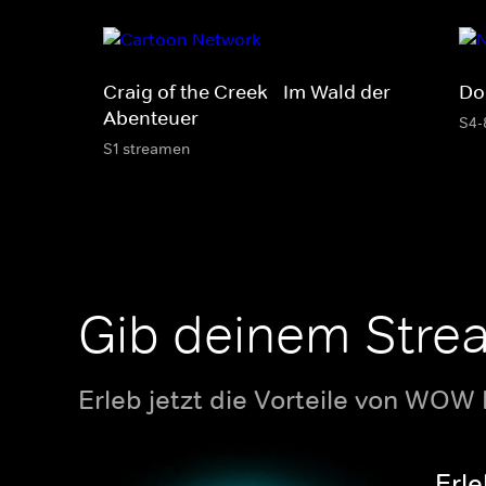
Craig of the Creek - Im Wald der
Do
Abenteuer
S4-
S1 streamen
Gib deinem Stre
Erleb jetzt die Vorteile von WOW
Erle