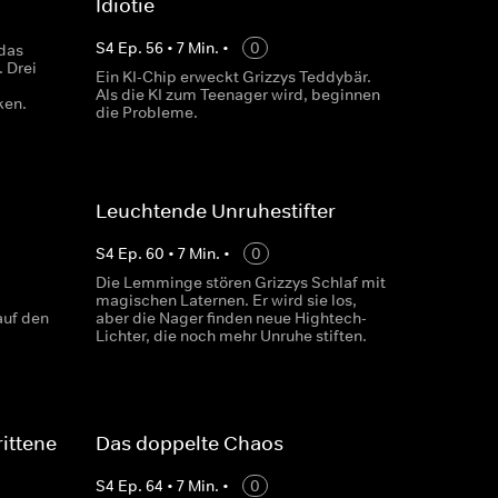
Idiotie
S
4
Ep.
56
•
7
Min.
•
0
das
 Drei
Ein KI-Chip erweckt Grizzys Teddybär.
Als die KI zum Teenager wird, beginnen
ken.
die Probleme.
Leuchtende Unruhestifter
S
4
Ep.
60
•
7
Min.
•
0
Die Lemminge stören Grizzys Schlaf mit
magischen Laternen. Er wird sie los,
auf den
aber die Nager finden neue Hightech-
Lichter, die noch mehr Unruhe stiften.
rittene
Das doppelte Chaos
S
4
Ep.
64
•
7
Min.
•
0