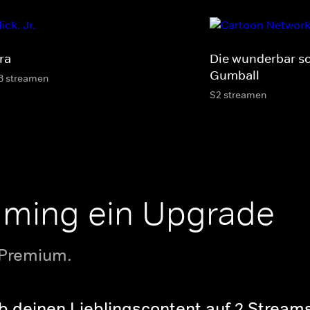
ra
Die wunderbar s
Gumball
8 streamen
S2 streamen
aming ein Upgrade
 Premium.
b deinen Lieblingscontent auf 2 Streams 