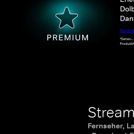
Dolb
Dana
Noch m
*Serien-
Produkth
Stream
Fernseher, L