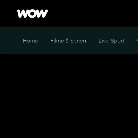
Home
Filme & Serien
Live-Sport