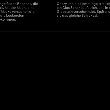
ge finden Brioches, die
Grizzy und die Lemminge streite
hlt. Mit der Macht einer
ein Glas Schokoaufstrich, das in
 Maske versuchen die
Grabstein verschwindet. Später e
die Leckereien
sie das gleiche Schicksal.
bekommen.