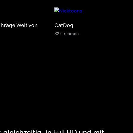
chräge Welt von
CatDog
S2 streamen
gleichzeitig, in Full HD und mit