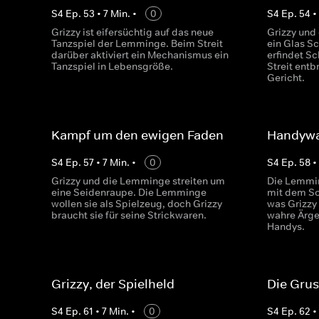
S
4
Ep.
53
•
7
Min.
•
0
S
4
Ep.
54
Grizzy ist eifersüchtig auf das neue
Grizzy und
Tanzspiel der Lemminge. Beim Streit
ein Glas Sc
darüber aktiviert ein Mechanismus ein
erfindet S
Tanzspiel in Lebensgröße.
Streit entb
Gericht.
Kampf um den ewigen Faden
Handyw
S
4
Ep.
57
•
7
Min.
•
0
S
4
Ep.
58
Grizzy und die Lemminge streiten um
Die Lemmin
eine Seidenraupe. Die Lemminge
mit dem So
wollen sie als Spielzeug, doch Grizzy
was Grizzy
braucht sie für seine Strickwaren.
wahre Ärger
Handys.
Grizzy, der Spielheld
Die Gru
S
4
Ep.
61
•
7
Min.
•
0
S
4
Ep.
62