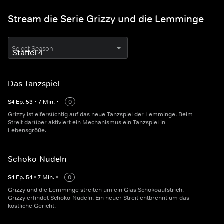
Stream die Serie Grizzy und die Lemminge
Select Season
Das Tanzspiel
S
4
Ep.
53
•
7
Min.
•
0
Grizzy ist eifersüchtig auf das neue Tanzspiel der Lemminge. Beim
Streit darüber aktiviert ein Mechanismus ein Tanzspiel in
Lebensgröße.
Schoko-Nudeln
S
4
Ep.
54
•
7
Min.
•
0
Grizzy und die Lemminge streiten um ein Glas Schokoaufstrich.
Grizzy erfindet Schoko-Nudeln. Ein neuer Streit entbrennt um das
köstliche Gericht.