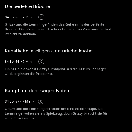
Die perfekte Brioche
S
4
Ep.
55
•
7
Min.
•
0
Grizzy und die Lemminge finden das Geheimnis der perfekten
Brioche. Drei Zutaten werden benötigt, aber an Zusammenarbeit
ist nicht zu denken.
Künstliche Intelligenz, natürliche Idiotie
S
4
Ep.
56
•
7
Min.
•
0
Ein KI-Chip erweckt Grizzys Teddybär. Als die KI zum Teenager
wird, beginnen die Probleme.
Kampf um den ewigen Faden
S
4
Ep.
57
•
7
Min.
•
0
Grizzy und die Lemminge streiten um eine Seidenraupe. Die
Lemminge wollen sie als Spielzeug, doch Grizzy braucht sie für
seine Strickwaren.