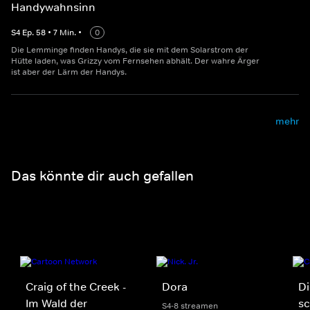
Handywahnsinn
S
4
Ep.
58
•
7
Min.
•
0
Die Lemminge finden Handys, die sie mit dem Solarstrom der
Hütte laden, was Grizzy vom Fernsehen abhält. Der wahre Ärger
ist aber der Lärm der Handys.
mehr
Das könnte dir auch gefallen
Craig of the Creek -
Dora
D
Im Wald der
sc
S4-8 streamen