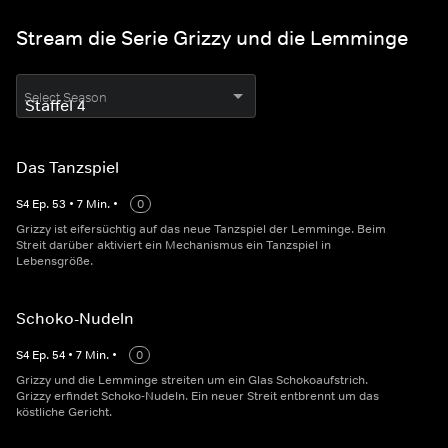
Stream die Serie Grizzy und die Lemminge
Select Season
Das Tanzspiel
S
4
Ep.
53
•
7
Min.
•
0
Grizzy ist eifersüchtig auf das neue Tanzspiel der Lemminge. Beim
Streit darüber aktiviert ein Mechanismus ein Tanzspiel in
Lebensgröße.
Schoko-Nudeln
S
4
Ep.
54
•
7
Min.
•
0
Grizzy und die Lemminge streiten um ein Glas Schokoaufstrich.
Grizzy erfindet Schoko-Nudeln. Ein neuer Streit entbrennt um das
köstliche Gericht.