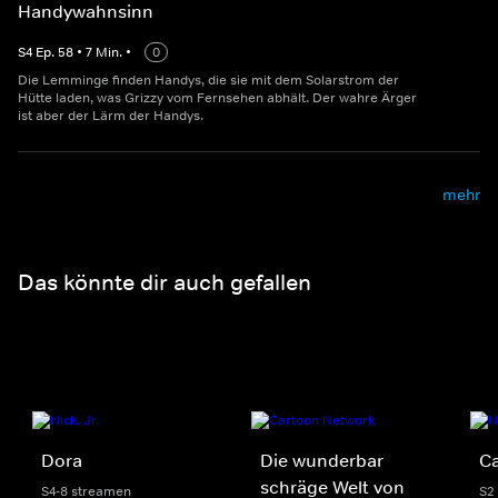
Handywahnsinn
S
4
Ep.
58
•
7
Min.
•
0
Die Lemminge finden Handys, die sie mit dem Solarstrom der
Hütte laden, was Grizzy vom Fernsehen abhält. Der wahre Ärger
ist aber der Lärm der Handys.
mehr
Das könnte dir auch gefallen
Dora
Die wunderbar
C
schräge Welt von
S4-8 streamen
S2