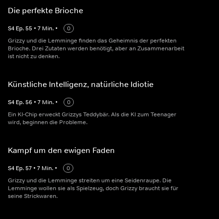
Die perfekte Brioche
S
4
Ep.
55
•
7
Min.
•
0
Grizzy und die Lemminge finden das Geheimnis der perfekten
Brioche. Drei Zutaten werden benötigt, aber an Zusammenarbeit
ist nicht zu denken.
Künstliche Intelligenz, natürliche Idiotie
S
4
Ep.
56
•
7
Min.
•
0
Ein KI-Chip erweckt Grizzys Teddybär. Als die KI zum Teenager
wird, beginnen die Probleme.
Kampf um den ewigen Faden
S
4
Ep.
57
•
7
Min.
•
0
Grizzy und die Lemminge streiten um eine Seidenraupe. Die
Lemminge wollen sie als Spielzeug, doch Grizzy braucht sie für
seine Strickwaren.