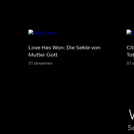
Love Has Won: Die Sekte von
Cit
Mutter Gott
To
S1 streamen
S1 
S