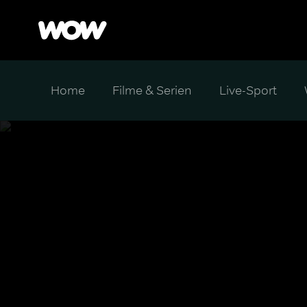
Home
Filme & Serien
Live-Sport