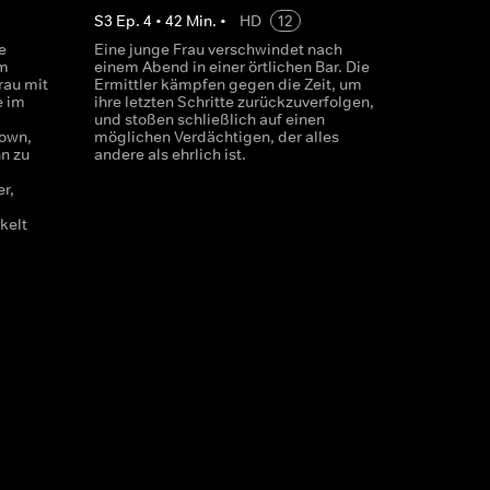
S
3
Ep.
4
•
42
Min.
•
HD
12
e
Eine junge Frau verschwindet nach
im
einem Abend in einer örtlichen Bar. Die
rau mit
Ermittler kämpfen gegen die Zeit, um
e im
ihre letzten Schritte zurückzuverfolgen,
und stoßen schließlich auf einen
down,
möglichen Verdächtigen, der alles
n zu
andere als ehrlich ist.
r,
kelt