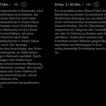
1
Min.
•
HD
12
S
3
Ep.
3
•
42
Min.
•
HD
12
e Gemeinde in Kentucky wird
Ein erschütternder Notruf führt di
undfesten erschüttert, als
Behörden zu einem Grundstück 
nente Familie nach dem
ländlichen Georgia, wo sie eine F
ttesdienst in ihrem Haus
einer verheerenden Schusswund
hossen wird. Eine kleine
Gesicht finden. Da ihr Überleben
n Kentucky wird in ihren
ungewiss ist, beginnt der Count
 erschüttert, als eine
um den Schützen zu finden und ih
 Familie nach dem
verhören. Außerdem stehen die
ttesdienst in ihrem Haus
Ermittler einem Mörder gegenübe
 wird. Der einzige
nachdem ein Motelgast in eine
e des Anschlags, der Sohn
schockierende Schießerei verwic
 behauptet, er habe einen
ist.
ng in Notwehr getötet. Doch
lungen der Detectives
ne schockierende Wendung,
 Beweise vorlegt, die darauf
dass der Sohn vielleicht
so unschuldig ist, wie er
 Können die
gsbeamten herausfinden,
h...