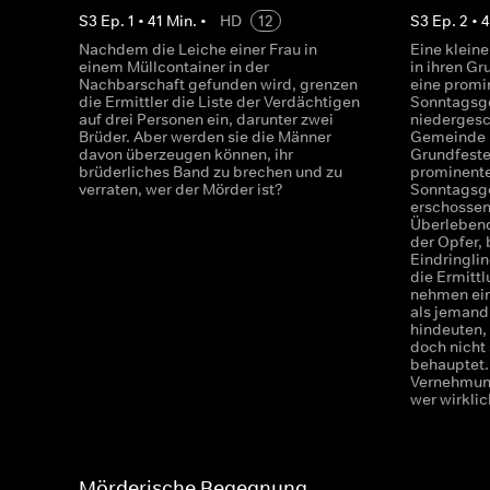
S
3
Ep.
1
•
41
Min.
•
HD
12
S
3
Ep.
2
•
4
Nachdem die Leiche einer Frau in
Eine klein
einem Müllcontainer in der
in ihren Gr
Nachbarschaft gefunden wird, grenzen
eine promi
die Ermittler die Liste der Verdächtigen
Sonntagsgo
auf drei Personen ein, darunter zwei
niedergesc
Brüder. Aber werden sie die Männer
Gemeinde i
davon überzeugen können, ihr
Grundfesten
brüderliches Band zu brechen und zu
prominente
verraten, wer der Mörder ist?
Sonntagsgo
erschossen
Überlebend
der Opfer,
Eindringli
die Ermitt
nehmen ei
als jemand
hindeuten, 
doch nicht 
behauptet.
Vernehmun
wer wirklic
Mörderische Begegnung