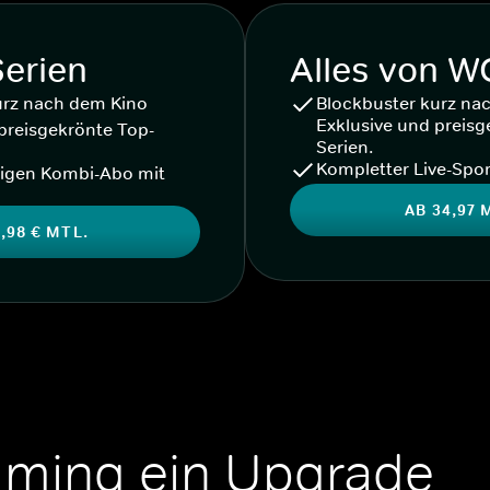
Serien
Alles von 
urz nach dem Kino
Blockbuster kurz na
Exklusive und preisg
preisgekrönte Top-
Serien.
Kompletter Live-Spor
igen Kombi-Abo mit
AB 34,97 
,98 € MTL.
aming ein Upgrade