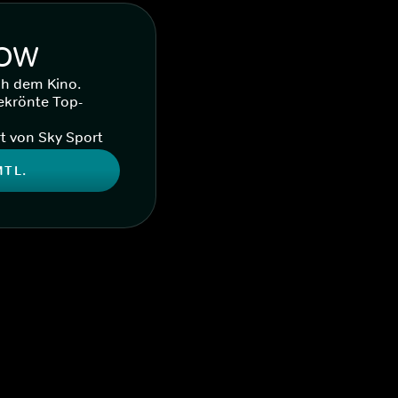
WOW
ch dem Kino.
ekrönte Top-
t von Sky Sport
MTL.