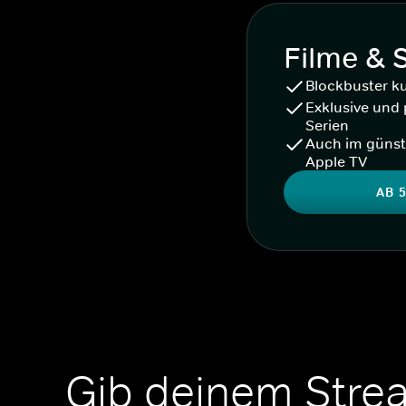
Filme & 
Blockbuster k
Exklusive und 
Serien
Auch im günst
Apple TV
AB 5
Gib deinem Stre