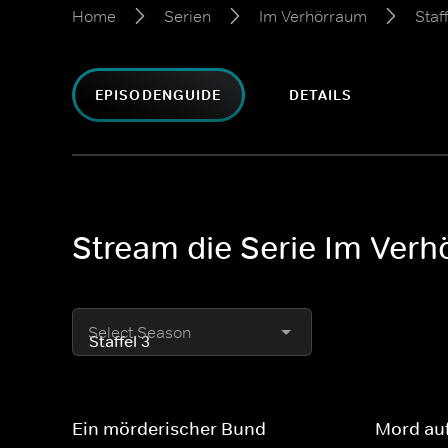
Home
Serien
Im Verhörraum
Staf
EPISODENGUIDE
DETAILS
Stream die Serie Im Verh
Select Season
Ein mörderischer Bund
Mord auf