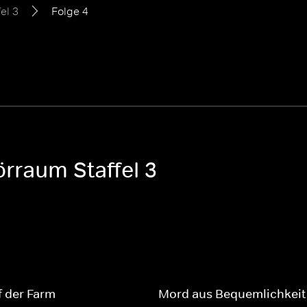
fel 3
Folge 4
örraum Staffel 3
 der Farm
Mord aus Bequemlichkeit