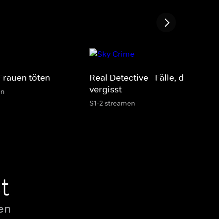
Frauen töten
Real Detective - Fälle, die man n
vergisst
en
S1-2 streamen
t
en