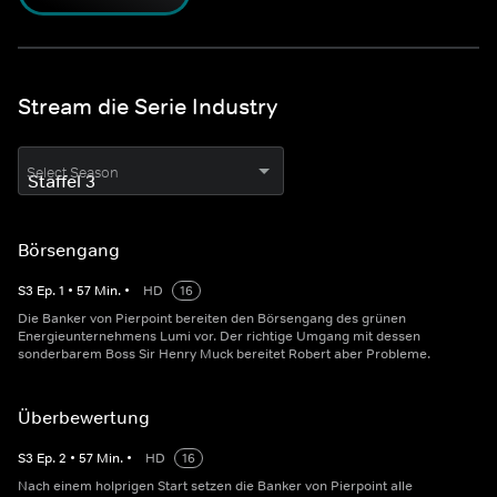
Stream die Serie Industry
Select Season
Börsengang
S
3
Ep.
1
•
57
Min.
•
HD
16
Die Banker von Pierpoint bereiten den Börsengang des grünen
Energieunternehmens Lumi vor. Der richtige Umgang mit dessen
sonderbarem Boss Sir Henry Muck bereitet Robert aber Probleme.
Überbewertung
S
3
Ep.
2
•
57
Min.
•
HD
16
Nach einem holprigen Start setzen die Banker von Pierpoint alle