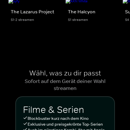
The Lazarus Project
The Halcyon
S
S1-2 streamen
S1 streamen
S4
Wähl, was zu dir passt
Sofort auf dem Gerät deiner Wahl
streamen
Filme & Serien
Blockbuster kurz nach dem Kino
Exklusive und preisgekrönte Top-Serien
Auch im günstigen Kombi-Abo mit Apple