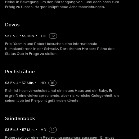
Hebel in Bewegung, um den Börsengang von Lumi doch noch zum
Erfolg zu führen. Harper knüpft neue Arbeitsbeziehungen.
Davos
S
3
Ep.
3
•
55
Min.
•
HD
12
Eric, Yasmin und Robert besuchen eine internationale
Klimakonferenz in der Schweiz. Dort drohen Harpers Pläne den
Status Quo in Frage zu stellen.
Pechsträhne
S
3
Ep.
4
•
57
Min.
•
HD
16
Rishi ist hoch verschuldet, hat ein neues Haus und ein Baby. Er
ergreift eine vielversprechende, aber risikoreiche Gelegenheit, die
seinen Job bei Pierpoint gefährden könnte.
Sündenbock
S
3
Ep.
5
•
57
Min.
•
HD
12
Robert soll vor einem Regierungsausschuss aussagen. Er muss