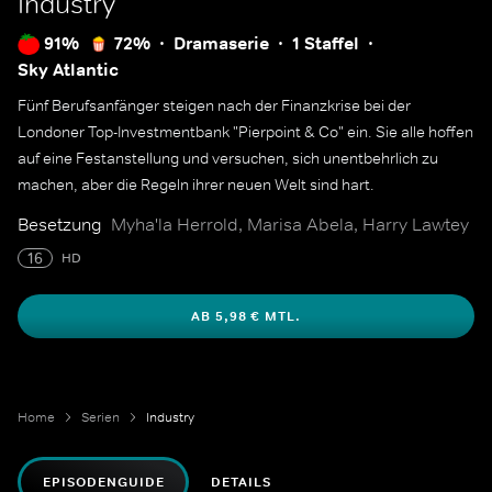
Industry
91%
72%
Dramaserie
1 Staffel
Sky Atlantic
Fünf Berufsanfänger steigen nach der Finanzkrise bei der
Londoner Top-Investmentbank "Pierpoint & Co" ein. Sie alle hoffen
auf eine Festanstellung und versuchen, sich unentbehrlich zu
machen, aber die Regeln ihrer neuen Welt sind hart.
Besetzung
Myha'la Herrold, Marisa Abela, Harry Lawtey
16
HD
AB 5,98 € MTL.
Home
Serien
Industry
EPISODENGUIDE
DETAILS