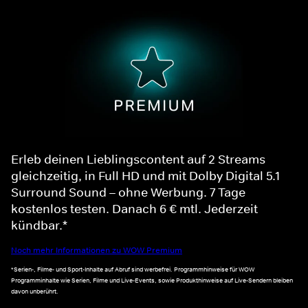
Erleb deinen Lieblingscontent auf 2 Streams
gleichzeitig, in Full HD und mit Dolby Digital 5.1
Surround Sound – ohne Werbung. 7 Tage
kostenlos testen. Danach 6 € mtl. Jederzeit
kündbar.*
Noch mehr Informationen zu WOW Premium
*Serien-, Filme- und Sport-Inhalte auf Abruf sind werbefrei. Programmhinweise für WOW
Programminhalte wie Serien, Filme und Live-Events, sowie Produkthinweise auf Live-Sendern bleiben
davon unberührt.