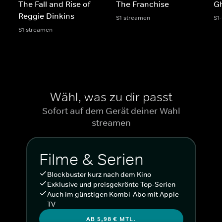
The Fall and Rise of
The Franchise
G
Reggie Dinkins
S1 streamen
S1
S1 streamen
Wähl, was zu dir passt
Sofort auf dem Gerät deiner Wahl
streamen
Filme & Serien
Blockbuster kurz nach dem Kino
Exklusive und preisgekrönte Top-Serien
Auch im günstigen Kombi-Abo mit Apple
TV
AB 5,98 € MTL.