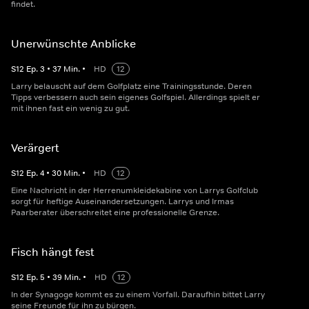
findet.
Unerwünschte Anblicke
S
12
Ep.
3
•
37
Min.
•
HD
12
Larry belauscht auf dem Golfplatz eine Trainingsstunde. Deren
Tipps verbessern auch sein eigenes Golfspiel. Allerdings spielt er
mit ihnen fast ein wenig zu gut.
Verärgert
S
12
Ep.
4
•
30
Min.
•
HD
12
Eine Nachricht in der Herrenumkleidekabine von Larrys Golfclub
sorgt für heftige Auseinandersetzungen. Larrys und Irmas
Paarberater überschreitet eine professionelle Grenze.
Fisch hängt fest
S
12
Ep.
5
•
39
Min.
•
HD
12
In der Synagoge kommt es zu einem Vorfall. Daraufhin bittet Larry
seine Freunde für ihn zu bürgen.