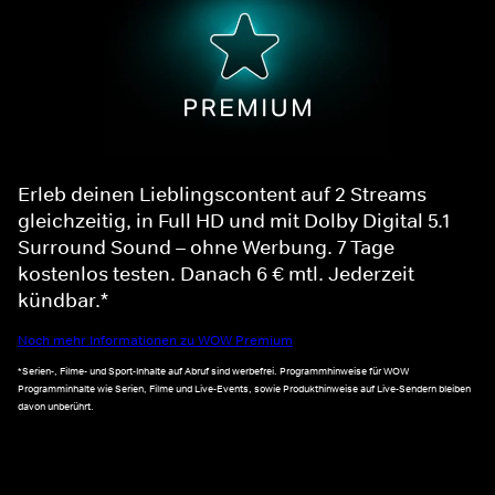
Erleb deinen Lieblingscontent auf 2 Streams
gleichzeitig, in Full HD und mit Dolby Digital 5.1
Surround Sound – ohne Werbung. 7 Tage
kostenlos testen. Danach 6 € mtl. Jederzeit
kündbar.*
Noch mehr Informationen zu WOW Premium
*Serien-, Filme- und Sport-Inhalte auf Abruf sind werbefrei. Programmhinweise für WOW
Programminhalte wie Serien, Filme und Live-Events, sowie Produkthinweise auf Live-Sendern bleiben
davon unberührt.