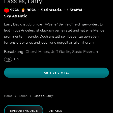
Lass es, Larry!
92%
90%
Satireserie
1 Staffel
Sky Atlantic
Larry David ist durch die TV-Serie "Seinfeld" reich geworden. Er
lebt in Los Angeles, ist glücklich verheiratet und hat eine Menge
prominenter Freunde. Doch anstatt sein Leben zu genießen,
terrorisiert er alles und jeden und nörgelt an allem herum.
Besetzung
Cheryl Hines, Jeff Garlin, Susie Essman
16
HD
AB 5,98 € MTL.
Home
Serien
Lass es, Larry!
EPISODENGUIDE
DETAILS