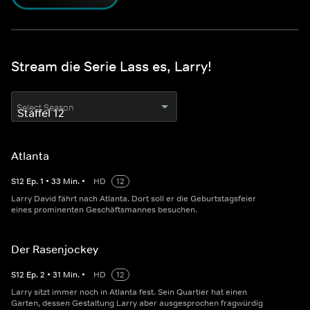
Stream die Serie Lass es, Larry!
Select Season
Atlanta
S
12
Ep.
1
•
33
Min.
•
HD
12
Larry David fährt nach Atlanta. Dort soll er die Geburtstagsfeier
eines prominenten Geschäftsmannes besuchen.
Der Rasenjockey
S
12
Ep.
2
•
31
Min.
•
HD
12
Larry sitzt immer noch in Atlanta fest. Sein Quartier hat einen
Garten, dessen Gestaltung Larry aber ausgesprochen fragwürdig