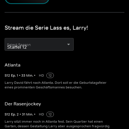
Stream die Serie Lass es, Larry!
Select Season
Atlanta
S
12
Ep.
1
•
33
Min.
•
HD
12
Larry David fährt nach Atlanta. Dort soll er die Geburtstagsfeier
eines prominenten Geschäftsmannes besuchen.
Der Rasenjockey
S
12
Ep.
2
•
31
Min.
•
HD
12
Larry sitzt immer noch in Atlanta fest. Sein Quartier hat einen
Garten, dessen Gestaltung Larry aber ausgesprochen fragwürdig