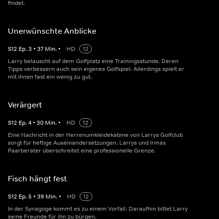
findet.
Unerwünschte Anblicke
S
12
Ep.
3
•
37
Min.
•
HD
12
Larry belauscht auf dem Golfplatz eine Trainingsstunde. Deren
Tipps verbessern auch sein eigenes Golfspiel. Allerdings spielt er
mit ihnen fast ein wenig zu gut.
Verärgert
S
12
Ep.
4
•
30
Min.
•
HD
12
Eine Nachricht in der Herrenumkleidekabine von Larrys Golfclub
sorgt für heftige Auseinandersetzungen. Larrys und Irmas
Paarberater überschreitet eine professionelle Grenze.
Fisch hängt fest
S
12
Ep.
5
•
39
Min.
•
HD
12
In der Synagoge kommt es zu einem Vorfall. Daraufhin bittet Larry
seine Freunde für ihn zu bürgen.