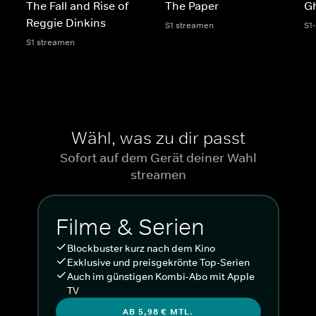
The Fall and Rise of
The Paper
G
Reggie Dinkins
S1 streamen
S1
S1 streamen
Wähl, was zu dir passt
Sofort auf dem Gerät deiner Wahl
streamen
Filme & Serien
Blockbuster kurz nach dem Kino
Exklusive und preisgekrönte Top-Serien
Auch im günstigen Kombi-Abo mit Apple
TV
AB 5,98 € MTL.