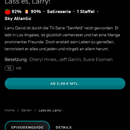
Lass es, Larry!
92%
90%
Satireserie
1 Staffel
Sky Atlantic
Larry David ist durch die TV-Serie "Seinfeld" reich geworden. Er
lebt in Los Angeles, ist glücklich verheiratet und hat eine Menge
prominenter Freunde. Doch anstatt sein Leben zu genießen,
terrorisiert er alles und jeden und nörgelt an allem herum.
Besetzung
Cheryl Hines, Jeff Garlin, Susie Essman
16
HD
AB 5,98 € MTL.
Home
Serien
Lass es, Larry!
EPISODENGUIDE
DETAILS