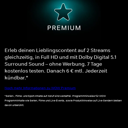
Erleb deinen Lieblingscontent auf 2 Streams
gleichzeitig, in Full HD und mit Dolby Digital 5.1
Surround Sound – ohne Werbung. 7 Tage
kostenlos testen. Danach 6 € mtl. Jederzeit
kündbar.*
Noch mehr Informationen zu WOW Premium
*Serien-, Filme- und Sport-Inhalte auf Abruf sind werbefrei. Programmhinweise für WOW
Programminhalte wie Serien, Filme und Live-Events, sowie Produkthinweise auf Live-Sendern bleiben
davon unberührt.