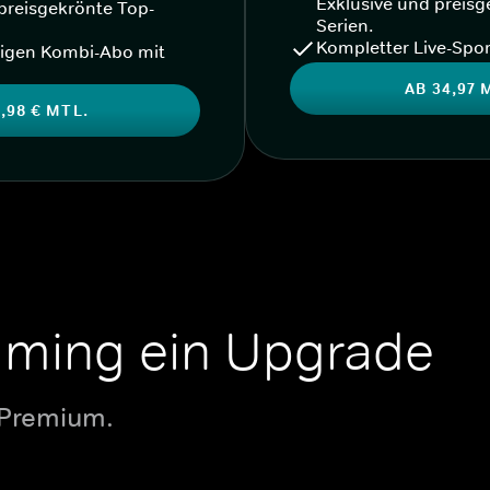
Exklusive und preisg
preisgekrönte Top-
Serien.
Kompletter Live-Spor
igen Kombi-Abo mit
AB 34,97 
,98 € MTL.
aming ein Upgrade
 Premium.