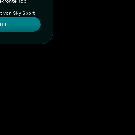
ekrönte Top-
t von Sky Sport
MTL.