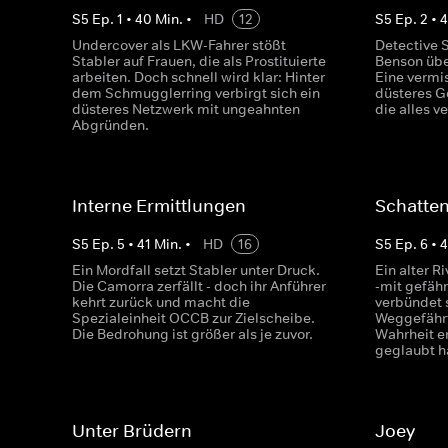
S
5
Ep.
1
•
40
Min.
•
HD
12
S
5
Ep.
2
•
4
Undercover als LKW-Fahrer stößt
Detective S
Stabler auf Frauen, die als Prostituierte
Benson übe
arbeiten. Doch schnell wird klar: Hinter
Eine vermis
dem Schmugglerring verbirgt sich ein
düsteres G
düsteres Netzwerk mit ungeahnten
die alles v
Abgründen.
Interne Ermittlungen
Schatten
S
5
Ep.
5
•
41
Min.
•
HD
16
S
5
Ep.
6
•
Ein Mordfall setzt Stabler unter Druck.
Ein alter R
Die Camorra zerfällt - doch ihr Anführer
-mit gefähr
kehrt zurück und macht die
verbündet 
Spezialeinheit OCCB zur Zielscheibe.
Weggefährt
Die Bedrohung ist größer als je zuvor.
Wahrheit er
geglaubt h
Unter Brüdern
Joey