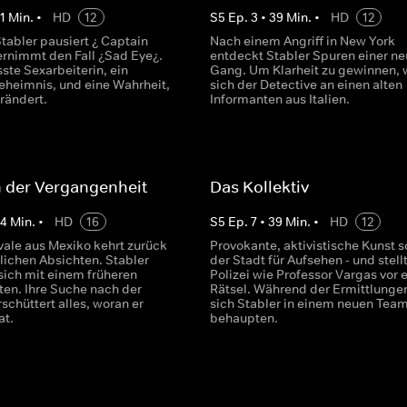
1
Min.
•
HD
12
S
5
Ep.
3
•
39
Min.
•
HD
12
tabler pausiert ¿ Captain
Nach einem Angriff in New York
rnimmt den Fall ¿Sad Eye¿.
entdeckt Stabler Spuren einer n
ste Sexarbeiterin, ein
Gang. Um Klarheit zu gewinnen,
eheimnis, und eine Wahrheit,
sich der Detective an einen alten
erändert.
Informanten aus Italien.
 der Vergangenheit
Das Kollektiv
44
Min.
•
HD
16
S
5
Ep.
7
•
39
Min.
•
HD
12
ivale aus Mexiko kehrt zurück
Provokante, aktivistische Kunst s
lichen Absichten. Stabler
der Stadt für Aufsehen - und stell
sich mit einem früheren
Polizei wie Professor Vargas vor e
en. Ihre Suche nach der
Rätsel. Während der Ermittlunge
schüttert alles, woran er
sich Stabler in einem neuen Tea
at.
behaupten.