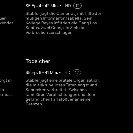
S
5
Ep.
4
•
42
Min.
•
HD
12
Stabler jagt die Camorra ¿ mit Hilfe der
euen
mutigen Informantin Isabella. Sein
 wendet
Kollege Reyes infiltriert die Gang Los
Santos. Zwei Cops, ein Ziel: das
Verbrechen zerschlagen.
Todsicher
S
5
Ep.
8
•
41
Min.
•
HD
12
orgt in
Stabler jagt eine brutale Organisation,
t
die mit skrupellosen Taten Angst und
in
Schrecken verbreitet. Zwischen
n muss
familiären Verpflichtungen und dem
m
gefährlichen Fall stößt er an seine
Grenzen.