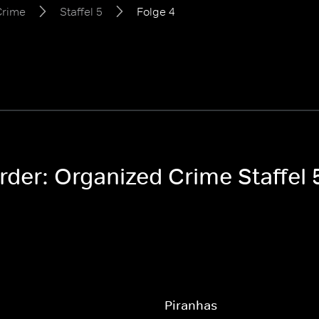
Crime
Staffel 5
Folge 4
rder: Organized Crime Staffel 
Piranhas