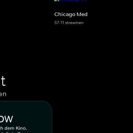
Chicago Med
S7-11 streamen
t
en
WOW
ch dem Kino.