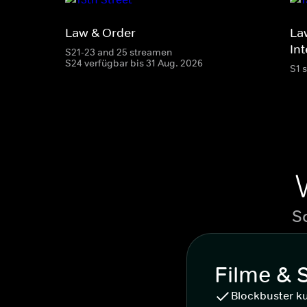
Law & Order
La
Int
S21-23 and 25 streamen
S24 verfügbar bis 31 Aug. 2026
S1 
S
Filme & 
Blockbuster k