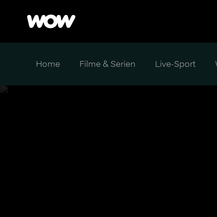
Home
Filme & Serien
Live-Sport