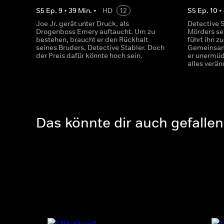
S
5
Ep.
9
•
39
Min.
•
HD
12
S
5
Ep.
10
•
Joe Jr. gerät unter Druck, als
Detective 
Drogenboss Emery auftaucht. Um zu
Mörders se
bestehen, braucht er den Rückhalt
führt ihn 
seines Bruders, Detective Stabler. Doch
Gemeinsam
der Preis dafür könnte hoch sein.
er unermüd
alles verän
Das könnte dir auch gefallen