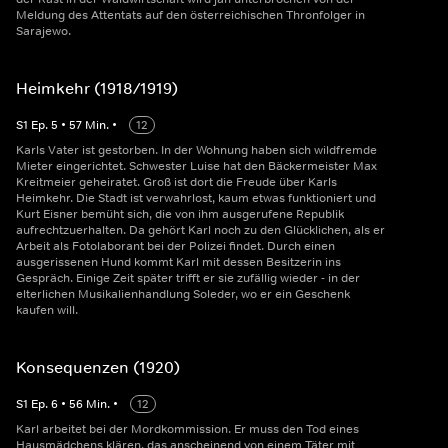
Meldung des Attentats auf den österreichischen Thronfolger in
Sarajewo.
Heimkehr (1918/1919)
S
1
Ep.
5
•
57
Min.
•
12
Karls Vater ist gestorben. In der Wohnung haben sich wildfremde
Mieter eingerichtet. Schwester Luise hat den Bäckermeister Max
Kreitmeier geheiratet. Groß ist dort die Freude über Karls
Heimkehr. Die Stadt ist verwahrlost, kaum etwas funktioniert und
Kurt Eisner bemüht sich, die von ihm ausgerufene Republik
aufrechtzuerhalten. Da gehört Karl noch zu den Glücklichen, als er
Arbeit als Fotolaborant bei der Polizei findet. Durch einen
ausgerissenen Hund kommt Karl mit dessen Besitzerin ins
Gespräch. Einige Zeit später trifft er sie zufällig wieder - in der
elterlichen Musikalienhandlung Soleder, wo er ein Geschenk
kaufen will.
Konsequenzen (1920)
S
1
Ep.
6
•
56
Min.
•
12
Karl arbeitet bei der Mordkommission. Er muss den Tod eines
Hausmädchens klären, das anscheinend von einem Täter mit