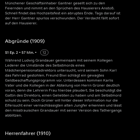
Münchener Geschäftsinhaber Gantner gesellt sich zu den
Feiernden und nimmt an den Sprüchen des Hausierers Anstoß.
Schnell findet das Hochzeitsfest ein abruptes Ende. Tags darauf ist
der Herr Gantner spurlos verschwunden. Der Verdacht fällt sofort
auf den Hausierer.
Abgründe (1909)
S
1
Ep.
2
•
57
Min.
•
12
Während Ludwig Grandauer gemeinsam mit seinem Kollegen
Lederer die Umstände des Selbstmords eines
Mädchenpensionatsdirektors untersucht, wird seinem Sohn Karl
das Fahrrad gestohlen. Freund Biwi schlägt ein gewagtes
Geldbeschaffungsprogramm vor. Unterdessen kommen Karlis
Vater und die Kollegen in der Abteilung von Herrn Grüner deutlich
voran, denn die Lehrerin Frau Nieröse plaudert. Sie beschuldigt die
Gattin des Direktors, einen Geliebten zu haben und am Selbstmord
schuld zu sein. Doch Grüner will hinter dieser Information nur die
Eifersucht einer vernachlässigten alten Jungfer erkennen und lässt
den misstrauischen Grandauer mit seiner Version des Tathergangs
abblitzen.
Herrenfahrer (1910)