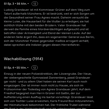
S
1
Ep.
3
•
56
Min.
•
12
Ludwig Grandauer ist mit Kommissar Grüner auf dem Weg zum
Tatort außerhalb Münchens. Er ist bedrückt, weil er sich Sorgen um
die Gesundheit seiner Frau Agnes macht. Daheim versucht die
kleine Luise, die Hausarbeit für die Mutter zu erledigen; sie hat
sichtlich Mühe mit den beiden Brüdern. Vater Grandauer hat
derweil die Familie eines Mordverdächtigen aufgesucht und ist
betroffen über Armseligkeit und Elend der kleinen Leute. Auf der
anderen Seite ärgert ihn, dass ein sogenannter General aus Berlin,
sich der Münchner Polizei gegenüber maßlos arrogant verhält;
dabei sprechen alle Indizien gegen diesen Herrenfahrer.
Wachablösung (1914)
S
1
Ep.
4
•
55
Min.
•
12
Einzug in der neuen Polizeidirektion, der Löwengrube. Der Neue,
der siebengescheite Gymnasiast Dannenberg, passt Grandauer
gar nicht - und zu allem Übel haben sie seinen Karl auch noch
eingezogen. Der ist immer noch nicht zu Hause, als sich im
Frühsommer der Todestag von Agnes Grandauer jährt. Auf dem
Friedhof begegnet man Herrn Grüner mit Gattin, der zur
Aufheiterung einen Ausflug ins Isartal vorschlägt. Grandauer lässt
sich von Tochter Luise erweichen, Karls Freund Biwi mitzunehmen,
der Heimaturlaub bekommen hat. Der fröhliche Trubel während
der Rast in der Waldwirtschaft wird jäh unterbrochen von der