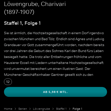
Löwengrube, Charivari
(1897-1907)
Staffel 1, Folge 1
Sie ist ärmlich, die Hochzeitsgesellschaft in einem Dorf irgendwo
zwischen München und Bad Tölz. Endlich sind Agnes und Ludwig
Grandauer vor Gott zusammengeführt worden, nachdem bereits
vor drei Jahren die Geburt des Sohnes Karl den Bund fürs Leben
besiegelt hatte. Die trotz aller Entbehrungen fröhliche und vom
Hausierer Eccell mit Liedern unterhaltene Hochzeitsgesellschaft
wird unvermutet bereichert um einen illustren Gast: Der
Münchener Geschäftsinhaber Gantner gesellt sich zu den
Feiernden und nimmt an den Sprüchen des Hausierers Anstoß.
12
Schnell findet das Hochzeitsfest ein abruptes Ende. Tags darauf
AB 5,98 € MTL.
ist der Herr Gantner spurlos verschwunden. Der Verdacht fällt
sofort auf den Hausierer.
Home
Serien
Löwengrube
Staffel 1
Folge 1