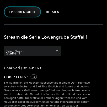
EPISODENGUIDE
DETAILS
Stream die Serie Löwengrube Staffel 1
Select Season
Charivari (1897-1907)
S
1
Ep.
1
•
56
Min.
•
12
Sie ist ärmlich, die Hochzeitsgesellschaft in einem Dorf irgendwo
zwischen München und Bad Tölz. Endlich sind Agnes und Ludwig
Grandauer vor Gott zusammengeführt worden, nachdem bereits
vor drei Jahren die Geburt des Sohnes Karl den Bund fürs Leben
besiegelt hatte. Die trotz aller Entbehrungen fröhliche und vom
Hausierer Eccell mit Liedern unterhaltene Hochzeitsgesellschaft
wird unvermutet bereichert um einen illustren Gast: Der